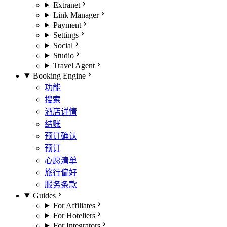
Extranet
Link Manager
Payment
Settings
Social
Studio
Travel Agent
Booking Engine
功能
搜索
酒店详情
结账
预订确认
预订
心愿清单
旅行偏好
服务条款
Guides
For Affiliates
For Hoteliers
For Integrators