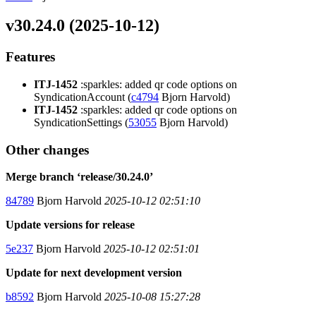
v30.24.0 (2025-10-12)
Features
ITJ-1452
:sparkles: added qr code options on
SyndicationAccount (
c4794
Bjorn Harvold)
ITJ-1452
:sparkles: added qr code options on
SyndicationSettings (
53055
Bjorn Harvold)
Other changes
Merge branch ‘release/30.24.0’
84789
Bjorn Harvold
2025-10-12 02:51:10
Update versions for release
5e237
Bjorn Harvold
2025-10-12 02:51:01
Update for next development version
b8592
Bjorn Harvold
2025-10-08 15:27:28