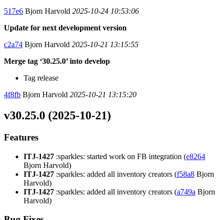
517e6
Bjorn Harvold
2025-10-24 10:53:06
Update for next development version
c2a74
Bjorn Harvold
2025-10-21 13:15:55
Merge tag ‘30.25.0’ into develop
Tag release
4f8fb
Bjorn Harvold
2025-10-21 13:15:20
v30.25.0 (2025-10-21)
Features
ITJ-1427
:sparkles: started work on FB integration (
e8264
Bjorn Harvold)
ITJ-1427
:sparkles: added all inventory creators (
f58a8
Bjorn
Harvold)
ITJ-1427
:sparkles: added all inventory creators (
a749a
Bjorn
Harvold)
Bug Fixes