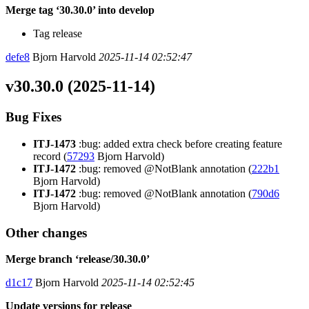
Merge tag ‘30.30.0’ into develop
Tag release
defe8
Bjorn Harvold
2025-11-14 02:52:47
v30.30.0 (2025-11-14)
Bug Fixes
ITJ-1473
:bug: added extra check before creating feature
record (
57293
Bjorn Harvold)
ITJ-1472
:bug: removed @NotBlank annotation (
222b1
Bjorn Harvold)
ITJ-1472
:bug: removed @NotBlank annotation (
790d6
Bjorn Harvold)
Other changes
Merge branch ‘release/30.30.0’
d1c17
Bjorn Harvold
2025-11-14 02:52:45
Update versions for release