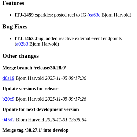
Features
ITJ-1459
:sparkles: posted reel to IG (
ea63c
Bjorn Harvold)
Bug Fixes
ITJ-1463
:bug: added reactive external event endpoints
(
a02b3
Bjorn Harvold)
Other changes
Merge branch ‘release/30.28.0’
d6a19
Bjorn Harvold
2025-11-05 09:17:36
Update versions for release
b20c9
Bjorn Harvold
2025-11-05 09:17:26
Update for next development version
945d2
Bjorn Harvold
2025-11-01 13:05:54
Merge tag ‘30.27.1’ into develop