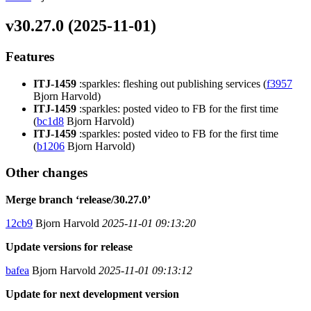
v30.27.0 (2025-11-01)
Features
ITJ-1459
:sparkles: fleshing out publishing services (
f3957
Bjorn Harvold)
ITJ-1459
:sparkles: posted video to FB for the first time
(
bc1d8
Bjorn Harvold)
ITJ-1459
:sparkles: posted video to FB for the first time
(
b1206
Bjorn Harvold)
Other changes
Merge branch ‘release/30.27.0’
12cb9
Bjorn Harvold
2025-11-01 09:13:20
Update versions for release
bafea
Bjorn Harvold
2025-11-01 09:13:12
Update for next development version