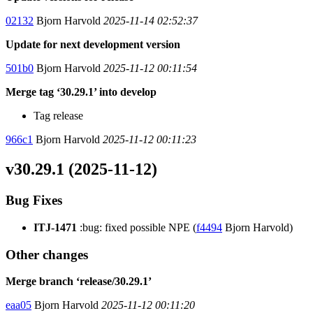
02132
Bjorn Harvold
2025-11-14 02:52:37
Update for next development version
501b0
Bjorn Harvold
2025-11-12 00:11:54
Merge tag ‘30.29.1’ into develop
Tag release
966c1
Bjorn Harvold
2025-11-12 00:11:23
v30.29.1 (2025-11-12)
Bug Fixes
ITJ-1471
:bug: fixed possible NPE (
f4494
Bjorn Harvold)
Other changes
Merge branch ‘release/30.29.1’
eaa05
Bjorn Harvold
2025-11-12 00:11:20