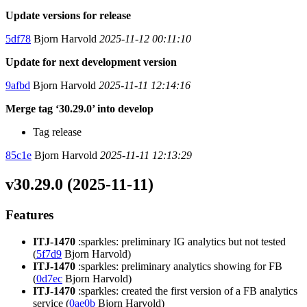
Update versions for release
5df78
Bjorn Harvold
2025-11-12 00:11:10
Update for next development version
9afbd
Bjorn Harvold
2025-11-11 12:14:16
Merge tag ‘30.29.0’ into develop
Tag release
85c1e
Bjorn Harvold
2025-11-11 12:13:29
v30.29.0 (2025-11-11)
Features
ITJ-1470
:sparkles: preliminary IG analytics but not tested
(
5f7d9
Bjorn Harvold)
ITJ-1470
:sparkles: preliminary analytics showing for FB
(
0d7ec
Bjorn Harvold)
ITJ-1470
:sparkles: created the first version of a FB analytics
service (
0ae0b
Bjorn Harvold)