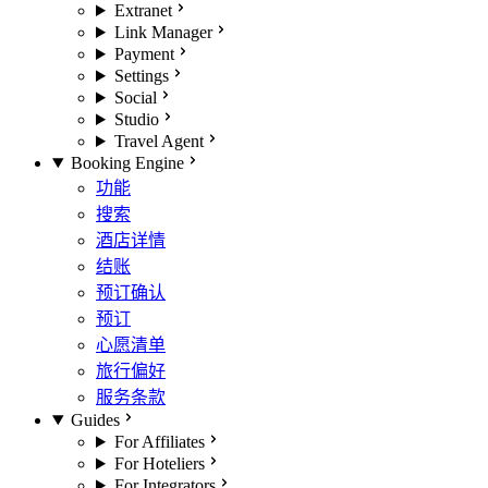
Extranet
Link Manager
Payment
Settings
Social
Studio
Travel Agent
Booking Engine
功能
搜索
酒店详情
结账
预订确认
预订
心愿清单
旅行偏好
服务条款
Guides
For Affiliates
For Hoteliers
For Integrators