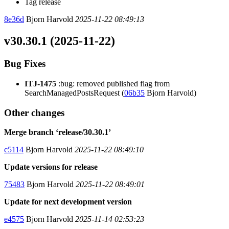
Tag release
8e36d
Bjorn Harvold
2025-11-22 08:49:13
v30.30.1 (2025-11-22)
Bug Fixes
ITJ-1475
:bug: removed published flag from
SearchManagedPostsRequest (
06b35
Bjorn Harvold)
Other changes
Merge branch ‘release/30.30.1’
c5114
Bjorn Harvold
2025-11-22 08:49:10
Update versions for release
75483
Bjorn Harvold
2025-11-22 08:49:01
Update for next development version
e4575
Bjorn Harvold
2025-11-14 02:53:23