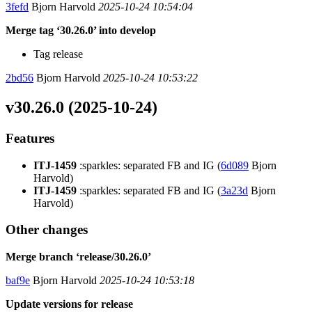
3fefd
Bjorn Harvold
2025-10-24 10:54:04
Merge tag ‘30.26.0’ into develop
Tag release
2bd56
Bjorn Harvold
2025-10-24 10:53:22
v30.26.0 (2025-10-24)
Features
ITJ-1459
:sparkles: separated FB and IG (
6d089
Bjorn
Harvold)
ITJ-1459
:sparkles: separated FB and IG (
3a23d
Bjorn
Harvold)
Other changes
Merge branch ‘release/30.26.0’
baf9e
Bjorn Harvold
2025-10-24 10:53:18
Update versions for release