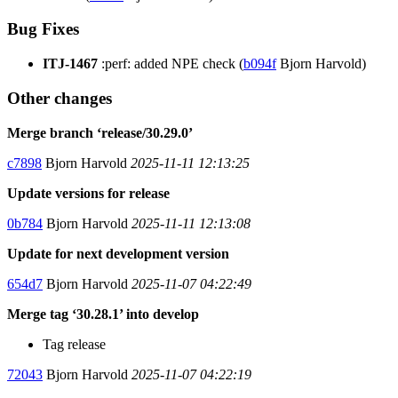
Bug Fixes
ITJ-1467
:perf: added NPE check (
b094f
Bjorn Harvold)
Other changes
Merge branch ‘release/30.29.0’
c7898
Bjorn Harvold
2025-11-11 12:13:25
Update versions for release
0b784
Bjorn Harvold
2025-11-11 12:13:08
Update for next development version
654d7
Bjorn Harvold
2025-11-07 04:22:49
Merge tag ‘30.28.1’ into develop
Tag release
72043
Bjorn Harvold
2025-11-07 04:22:19