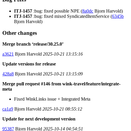
ITJ-1457
:bug: fixed possible NPE (
8a0dc
Bjorn Harvold)
ITJ-1457
:bug: fixed mixed SyndicatedItemService (
6345b
Bjorn Harvold)
Other changes
Merge branch ‘release/30.25.0’
a3621
Bjorn Harvold
2025-10-21 13:15:16
Update versions for release
428a8
Bjorn Harvold
2025-10-21 13:15:09
Merge pull request #146 from wink-travel/feature/integrate-
meta
Fixed WinkLinks issue + Integrated Meta
ca1a9
Bjorn Harvold
2025-10-21 08:55:12
Update for next development version
95387
Bjorn Harvold
2025-10-14 04:54:51