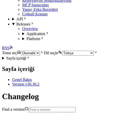
Rezervasyon Senkronizasyonu
MCP Sunucuları
Yapay Zeka Becerileri
Coğrafi Konum
API
Releases
Overview
Application
Platform
RSS
Tema seç
Dil seçin
Sayfa içeriği
Sayfa içeriği
Genel Bakış
Version v30.30.2
Changelog
Find a version