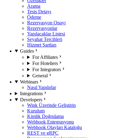
Özellikler
Arama
Tesis Detayı
Ödeme
Rezervasyon Onayı
Rezervasyonlar
Yapılacaklar Listesi
Seyahat Tercihleri
Hizmet Şartları
Guides
For Affiliates
For Hoteliers
For Integrators
General
Webinars
Nasıl Yapılırlar
Integrations
Developers
Wink Üzerinde Geliştirin
Kurulum
Kimlik Doğrulama
Webhook Entegrasyonu
Webhook Olayları Kataloğu
REST ve gRPC