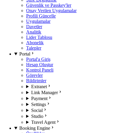
Güvenlik ve Passkey'ler
Onay Verilen Uygulamalar
Profili Güncelle
Uygulamalar
Davetler
Analitik
Lider Tablosu
Abonelik
Talepler
Portal
Portal'a Giriş
Hesap Oluştur
Kontrol Paneli
Görevler
Bildirimler
Extranet
Link Manager
Payment
Settings
Social
Studio
Travel Agent
Booking Engine