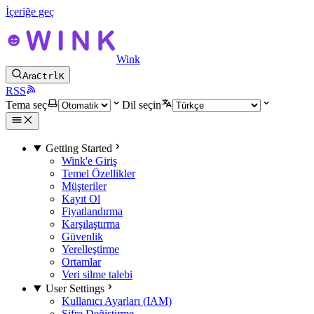
İçeriğe geç
Wink
Ara
Ctrl
K
RSS
Tema seç
Dil seçin
Getting Started
Wink'e Giriş
Temel Özellikler
Müşteriler
Kayıt Ol
Fiyatlandırma
Karşılaştırma
Güvenlik
Yerelleştirme
Ortamlar
Veri silme talebi
User Settings
Kullanıcı Ayarları (IAM)
Şifre Değiştirme