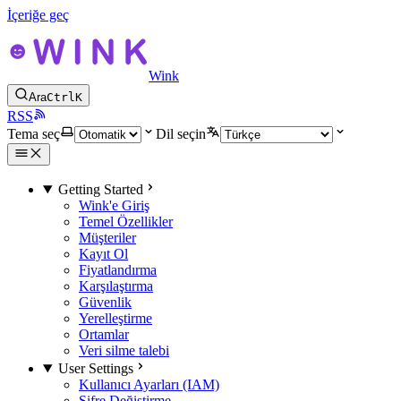
İçeriğe geç
Wink
Ara
Ctrl
K
RSS
Tema seç
Dil seçin
Getting Started
Wink'e Giriş
Temel Özellikler
Müşteriler
Kayıt Ol
Fiyatlandırma
Karşılaştırma
Güvenlik
Yerelleştirme
Ortamlar
Veri silme talebi
User Settings
Kullanıcı Ayarları (IAM)
Şifre Değiştirme