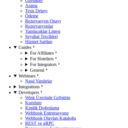
Özellikler
Arama
Tesis Detayı
Ödeme
Rezervasyon Onayı
Rezervasyonlar
Yapılacaklar Listesi
Seyahat Tercihleri
Hizmet Şartları
Guides
For Affiliates
For Hoteliers
For Integrators
General
Webinars
Nasıl Yapılırlar
Integrations
Developers
Wink Üzerinde Geliştirin
Kurulum
Kimlik Doğrulama
Webhook Entegrasyonu
Webhook Olayları Kataloğu
REST ve gRPC