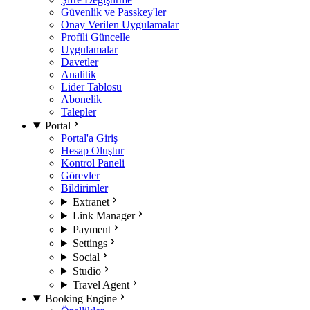
Güvenlik ve Passkey'ler
Onay Verilen Uygulamalar
Profili Güncelle
Uygulamalar
Davetler
Analitik
Lider Tablosu
Abonelik
Talepler
Portal
Portal'a Giriş
Hesap Oluştur
Kontrol Paneli
Görevler
Bildirimler
Extranet
Link Manager
Payment
Settings
Social
Studio
Travel Agent
Booking Engine