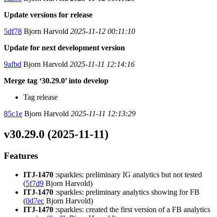
Update versions for release
5df78
Bjorn Harvold
2025-11-12 00:11:10
Update for next development version
9afbd
Bjorn Harvold
2025-11-11 12:14:16
Merge tag ‘30.29.0’ into develop
Tag release
85c1e
Bjorn Harvold
2025-11-11 12:13:29
v30.29.0 (2025-11-11)
Features
ITJ-1470
:sparkles: preliminary IG analytics but not tested
(
5f7d9
Bjorn Harvold)
ITJ-1470
:sparkles: preliminary analytics showing for FB
(
0d7ec
Bjorn Harvold)
ITJ-1470
:sparkles: created the first version of a FB analytics