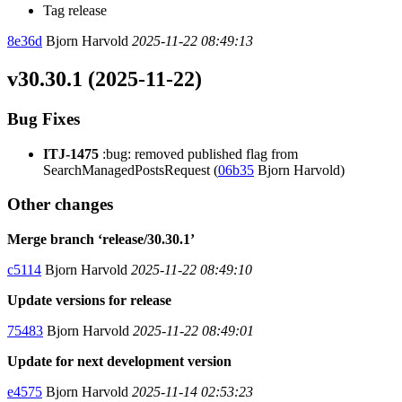
Tag release
8e36d
Bjorn Harvold
2025-11-22 08:49:13
v30.30.1 (2025-11-22)
Bug Fixes
ITJ-1475
:bug: removed published flag from
SearchManagedPostsRequest (
06b35
Bjorn Harvold)
Other changes
Merge branch ‘release/30.30.1’
c5114
Bjorn Harvold
2025-11-22 08:49:10
Update versions for release
75483
Bjorn Harvold
2025-11-22 08:49:01
Update for next development version
e4575
Bjorn Harvold
2025-11-14 02:53:23