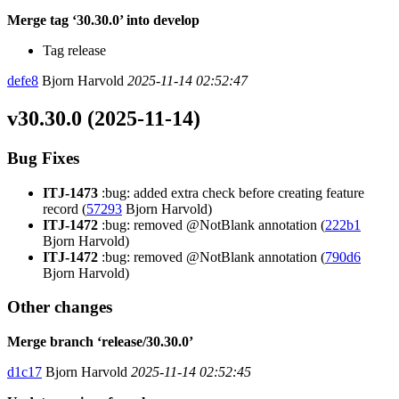
Merge tag ‘30.30.0’ into develop
Tag release
defe8
Bjorn Harvold
2025-11-14 02:52:47
v30.30.0 (2025-11-14)
Bug Fixes
ITJ-1473
:bug: added extra check before creating feature
record (
57293
Bjorn Harvold)
ITJ-1472
:bug: removed @NotBlank annotation (
222b1
Bjorn Harvold)
ITJ-1472
:bug: removed @NotBlank annotation (
790d6
Bjorn Harvold)
Other changes
Merge branch ‘release/30.30.0’
d1c17
Bjorn Harvold
2025-11-14 02:52:45