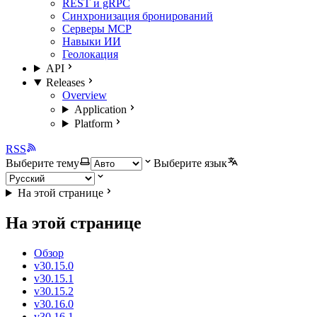
REST и gRPC
Синхронизация бронирований
Серверы MCP
Навыки ИИ
Геолокация
API
Releases
Overview
Application
Platform
RSS
Выберите тему
Выберите язык
На этой странице
На этой странице
Обзор
v30.15.0
v30.15.1
v30.15.2
v30.16.0
v30.16.1