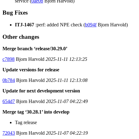
service (
0ae0b
Bjorn Harvold)
Bug Fixes
ITJ-1467
:perf: added NPE check (
b094f
Bjorn Harvold)
Other changes
Merge branch ‘release/30.29.0’
c7898
Bjorn Harvold
2025-11-11 12:13:25
Update versions for release
0b784
Bjorn Harvold
2025-11-11 12:13:08
Update for next development version
654d7
Bjorn Harvold
2025-11-07 04:22:49
Merge tag ‘30.28.1’ into develop
Tag release
72043
Bjorn Harvold
2025-11-07 04:22:19