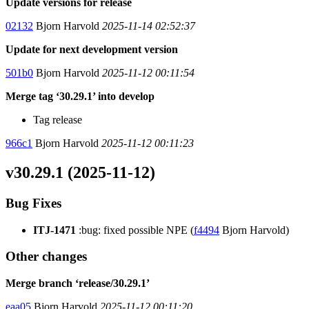
Update versions for release
02132
Bjorn Harvold
2025-11-14 02:52:37
Update for next development version
501b0
Bjorn Harvold
2025-11-12 00:11:54
Merge tag ‘30.29.1’ into develop
Tag release
966c1
Bjorn Harvold
2025-11-12 00:11:23
v30.29.1 (2025-11-12)
Bug Fixes
ITJ-1471
:bug: fixed possible NPE (
f4494
Bjorn Harvold)
Other changes
Merge branch ‘release/30.29.1’
eaa05
Bjorn Harvold
2025-11-12 00:11:20