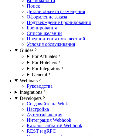
Возможности
Поиск
Детали объекта размещения
Оформление заказа
Подтверждение бронирования
Бронирования
Список желаний
Предпочтения путешествий
Условия обслуживания
Guides
For Affiliates
For Hoteliers
For Integrators
General
Webinars
Руководства
Integrations
Developers
Создавайте на Wink
Настройка
Аутентификация
Интеграция Webhook
Каталог событий Webhook
REST и gRPC