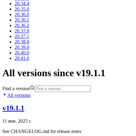
20.34.4
20.35.0
20.36.0
20.36.1
20.36.2
20.37.0
20.37.1
20.38.0
20.39.0
20.40.0
20.41.0
All versions since v19.1.1
Find a version
All versions
v19.1.1
11 янв. 2025 г.
See CHANGELOG.md for release notes