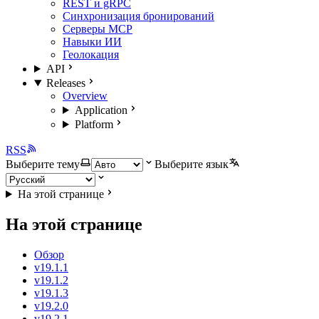
REST и gRPC
Синхронизация бронирований
Серверы MCP
Навыки ИИ
Геолокация
API
Releases
Overview
Application
Platform
RSS
Выберите тему
Выберите язык
На этой странице
На этой странице
Обзор
v19.1.1
v19.1.2
v19.1.3
v19.2.0
v19.2.1