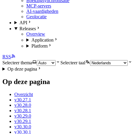
Boekingsynchronisatie
MCP-servers
AI-vaardigheden
Geolocatie
API
Releases
Overview
Application
Platform
RSS
Selecteer thema
Selecteer taal
Op deze pagina
Op deze pagina
Overzicht
v30.27.1
v30.28.0
v30.28.1
v30.29.0
v30.29.1
v30.30.0
v30.30.1