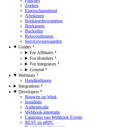
Functies
Zoeken
Eigenschapsdetail
Afrekenen
Boekingsbevestiging
Boekingen
Bucketlist
Reisvoorkeuren
Servicevoorwaarden
Guides
For Affiliates
For Hoteliers
For Integrators
General
Webinars
Handleidingen
Integrations
Developers
Bouwen op Wink
Installatie
Authenticatie
Webhook-integratie
Catalogus van Webhook Events
REST en gRPC