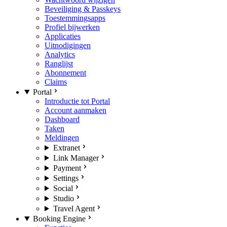
Beveiliging & Passkeys
Toestemmingsapps
Profiel bijwerken
Applicaties
Uitnodigingen
Analytics
Ranglijst
Abonnement
Claims
Portal
Introductie tot Portal
Account aanmaken
Dashboard
Taken
Meldingen
Extranet
Link Manager
Payment
Settings
Social
Studio
Travel Agent
Booking Engine