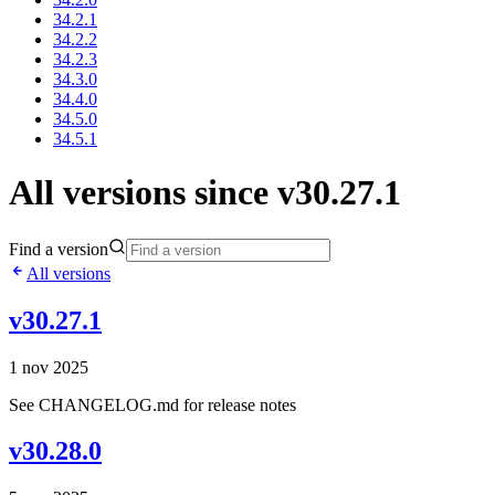
34.2.1
34.2.2
34.2.3
34.3.0
34.4.0
34.5.0
34.5.1
All versions since v30.27.1
Find a version
All versions
v30.27.1
1 nov 2025
See CHANGELOG.md for release notes
v30.28.0