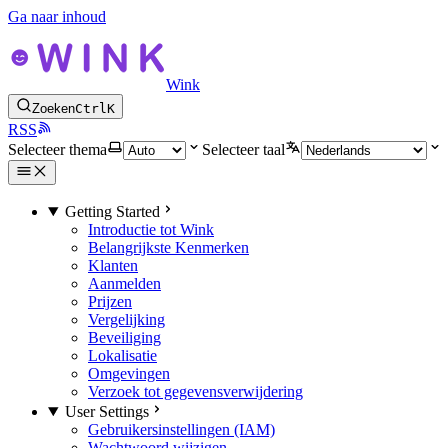
Ga naar inhoud
Wink
Zoeken
Ctrl
K
RSS
Selecteer thema
Selecteer taal
Getting Started
Introductie tot Wink
Belangrijkste Kenmerken
Klanten
Aanmelden
Prijzen
Vergelijking
Beveiliging
Lokalisatie
Omgevingen
Verzoek tot gegevensverwijdering
User Settings
Gebruikersinstellingen (IAM)
Wachtwoord wijzigen