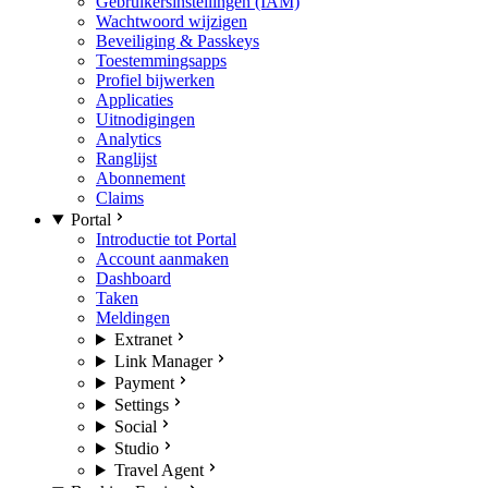
Gebruikersinstellingen (IAM)
Wachtwoord wijzigen
Beveiliging & Passkeys
Toestemmingsapps
Profiel bijwerken
Applicaties
Uitnodigingen
Analytics
Ranglijst
Abonnement
Claims
Portal
Introductie tot Portal
Account aanmaken
Dashboard
Taken
Meldingen
Extranet
Link Manager
Payment
Settings
Social
Studio
Travel Agent