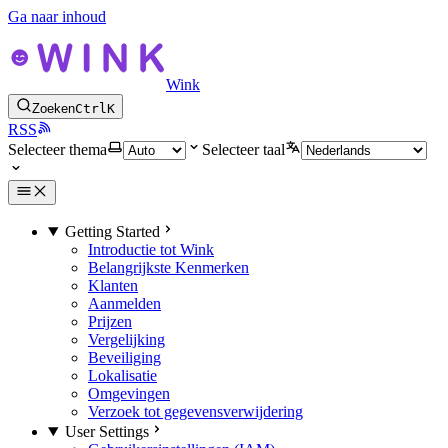
Ga naar inhoud
Wink
Zoeken
Ctrl
K
RSS
Selecteer thema
Selecteer taal
Getting Started
Introductie tot Wink
Belangrijkste Kenmerken
Klanten
Aanmelden
Prijzen
Vergelijking
Beveiliging
Lokalisatie
Omgevingen
Verzoek tot gegevensverwijdering
User Settings