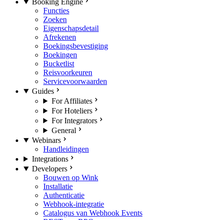
Booking Engine
Functies
Zoeken
Eigenschapsdetail
Afrekenen
Boekingsbevestiging
Boekingen
Bucketlist
Reisvoorkeuren
Servicevoorwaarden
Guides
For Affiliates
For Hoteliers
For Integrators
General
Webinars
Handleidingen
Integrations
Developers
Bouwen op Wink
Installatie
Authenticatie
Webhook-integratie
Catalogus van Webhook Events