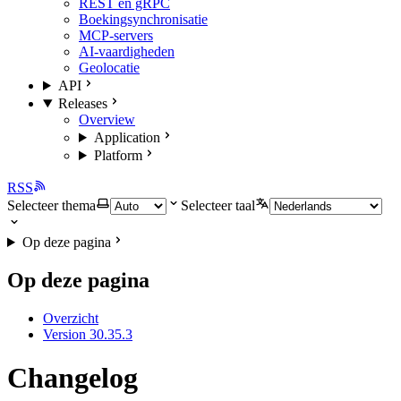
REST en gRPC
Boekingsynchronisatie
MCP-servers
AI-vaardigheden
Geolocatie
API
Releases
Overview
Application
Platform
RSS
Selecteer thema
Selecteer taal
Op deze pagina
Op deze pagina
Overzicht
Version 30.35.3
Changelog