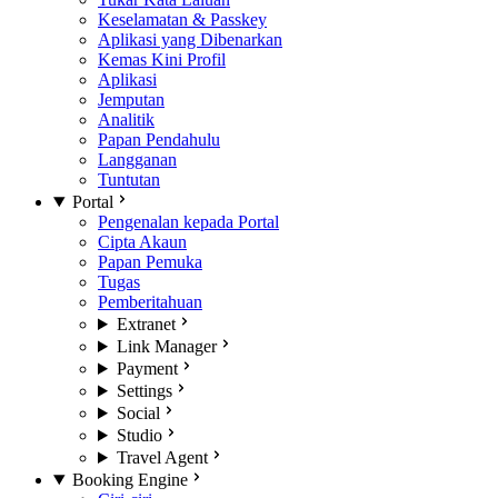
Keselamatan & Passkey
Aplikasi yang Dibenarkan
Kemas Kini Profil
Aplikasi
Jemputan
Analitik
Papan Pendahulu
Langganan
Tuntutan
Portal
Pengenalan kepada Portal
Cipta Akaun
Papan Pemuka
Tugas
Pemberitahuan
Extranet
Link Manager
Payment
Settings
Social
Studio
Travel Agent
Booking Engine