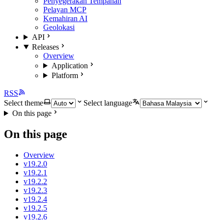
Penyegerakan Tempahan
Pelayan MCP
Kemahiran AI
Geolokasi
API
Releases
Overview
Application
Platform
RSS
Select theme
Select language
On this page
On this page
Overview
v19.2.0
v19.2.1
v19.2.2
v19.2.3
v19.2.4
v19.2.5
v19.2.6