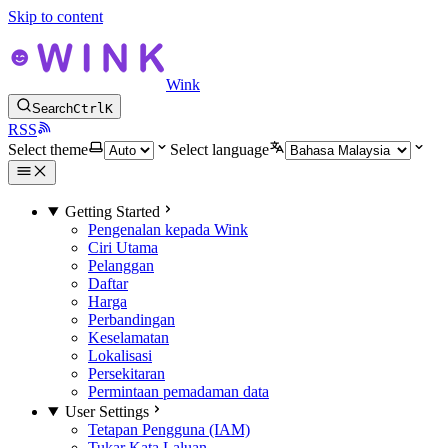
Skip to content
Wink
Search
Ctrl
K
RSS
Select theme
Select language
Getting Started
Pengenalan kepada Wink
Ciri Utama
Pelanggan
Daftar
Harga
Perbandingan
Keselamatan
Lokalisasi
Persekitaran
Permintaan pemadaman data
User Settings
Tetapan Pengguna (IAM)
Tukar Kata Laluan