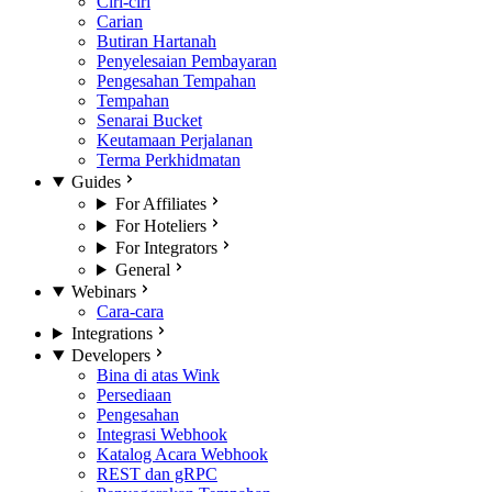
Ciri-ciri
Carian
Butiran Hartanah
Penyelesaian Pembayaran
Pengesahan Tempahan
Tempahan
Senarai Bucket
Keutamaan Perjalanan
Terma Perkhidmatan
Guides
For Affiliates
For Hoteliers
For Integrators
General
Webinars
Cara-cara
Integrations
Developers
Bina di atas Wink
Persediaan
Pengesahan
Integrasi Webhook
Katalog Acara Webhook
REST dan gRPC