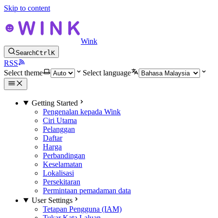
Skip to content
Wink
Search
Ctrl
K
RSS
Select theme
Select language
Getting Started
Pengenalan kepada Wink
Ciri Utama
Pelanggan
Daftar
Harga
Perbandingan
Keselamatan
Lokalisasi
Persekitaran
Permintaan pemadaman data
User Settings
Tetapan Pengguna (IAM)
Tukar Kata Laluan