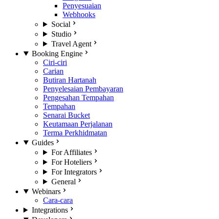
Penyesuaian
Webhooks
Social
Studio
Travel Agent
Booking Engine
Ciri-ciri
Carian
Butiran Hartanah
Penyelesaian Pembayaran
Pengesahan Tempahan
Tempahan
Senarai Bucket
Keutamaan Perjalanan
Terma Perkhidmatan
Guides
For Affiliates
For Hoteliers
For Integrators
General
Webinars
Cara-cara
Integrations