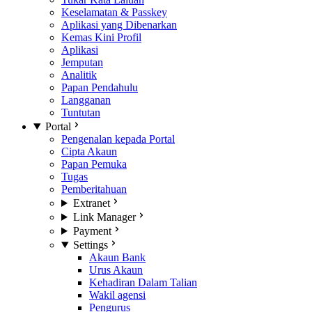
Keselamatan & Passkey
Aplikasi yang Dibenarkan
Kemas Kini Profil
Aplikasi
Jemputan
Analitik
Papan Pendahulu
Langganan
Tuntutan
Portal
Pengenalan kepada Portal
Cipta Akaun
Papan Pemuka
Tugas
Pemberitahuan
Extranet
Link Manager
Payment
Settings
Akaun Bank
Urus Akaun
Kehadiran Dalam Talian
Wakil agensi
Pengurus