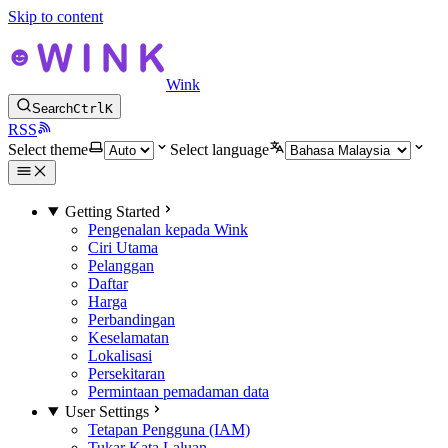
Skip to content
Wink
Search
Ctrl
K
RSS
Select theme
Select language
Getting Started
Pengenalan kepada Wink
Ciri Utama
Pelanggan
Daftar
Harga
Perbandingan
Keselamatan
Lokalisasi
Persekitaran
Permintaan pemadaman data
User Settings
Tetapan Pengguna (IAM)
Tukar Kata Laluan