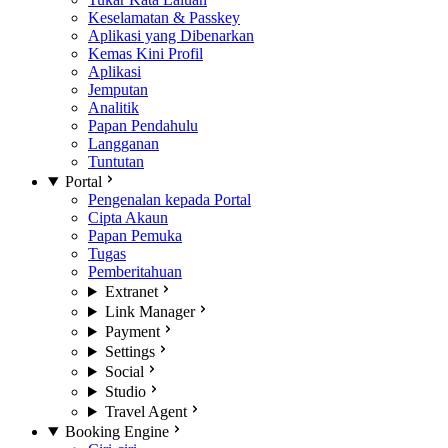
Keselamatan & Passkey
Aplikasi yang Dibenarkan
Kemas Kini Profil
Aplikasi
Jemputan
Analitik
Papan Pendahulu
Langganan
Tuntutan
Portal
Pengenalan kepada Portal
Cipta Akaun
Papan Pemuka
Tugas
Pemberitahuan
Extranet
Link Manager
Payment
Settings
Social
Studio
Travel Agent
Booking Engine