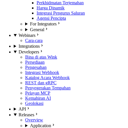
Perkhidmatan Terjemahan
Harga Dinamik
Integrasi Pengurus Saluran
Agensi Pencipta
For Integrators
General
Webinars
Cara-cara
Integrations
Developers
Bina di atas Wink
Persediaan
Pengesahan
Integrasi Webhook
Katalog Acara Webhook
REST dan gRPC
Penyegerakan Tempahan
Pelayan MCP
Kemahiran AI
Geolokasi
API
Releases
Overview
Application