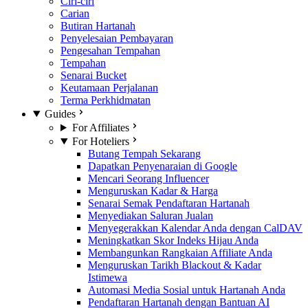
Ciri-ciri
Carian
Butiran Hartanah
Penyelesaian Pembayaran
Pengesahan Tempahan
Tempahan
Senarai Bucket
Keutamaan Perjalanan
Terma Perkhidmatan
Guides
For Affiliates
For Hoteliers
Butang Tempah Sekarang
Dapatkan Penyenaraian di Google
Mencari Seorang Influencer
Menguruskan Kadar & Harga
Senarai Semak Pendaftaran Hartanah
Menyediakan Saluran Jualan
Menyegerakkan Kalendar Anda dengan CalDAV
Meningkatkan Skor Indeks Hijau Anda
Membangunkan Rangkaian Affiliate Anda
Menguruskan Tarikh Blackout & Kadar
Istimewa
Automasi Media Sosial untuk Hartanah Anda
Pendaftaran Hartanah dengan Bantuan AI