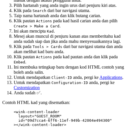
masuk dengan akaun pengguna anda.
Pilih hartanah yang anda ingin urus dari penjuru kiri atas.
Klik pada
dari bar navigasi utama.
Search
Taip nama hartanah anda dan klik butang carian.
Klik pautan
pada kad hasil carian anda dan pilih
Actions
.
Create > Make a Card
Ini akan mencipta
.
Kad
Mesej akan muncul di penjuru kanan atas memberitahu kad
anda sudah siap dan jika anda mahu menyesuaikannya lagi.
Klik pada
dari bar navigasi utama dan anda
Tools > Cards
akan melihat kad baru anda.
Klik pautan
pada kad pautan anda dan klik pada
Actions
.
Embed
Ini membuka tetingkap baru dengan kod HTML contoh yang
boleh anda salin.
Untuk mendapatkan
anda, pergi ke
Applications
.
Client-ID
Untuk mendapatkan
anda, pergi ke
Configuration-ID
Customization
Anda sudah ✅.
Contoh HTML kad yang disematkan:
<
wink-content-loader
layout
=
"
GUEST_ROOM
"
id
=
"
09d7cca4-6ff6-11ef-949b-42004e494300
"
></
wink-content-loader
>