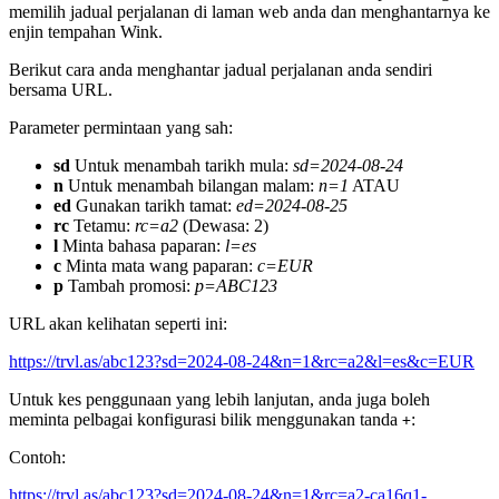
memilih jadual perjalanan di laman web anda dan menghantarnya ke
enjin tempahan Wink.
Berikut cara anda menghantar jadual perjalanan anda sendiri
bersama URL.
Parameter permintaan yang sah:
sd
Untuk menambah tarikh mula:
sd=2024-08-24
n
Untuk menambah bilangan malam:
n=1
ATAU
ed
Gunakan tarikh tamat:
ed=2024-08-25
rc
Tetamu:
rc=a2
(Dewasa: 2)
l
Minta bahasa paparan:
l=es
c
Minta mata wang paparan:
c=EUR
p
Tambah promosi:
p=ABC123
URL akan kelihatan seperti ini:
https://trvl.as/abc123?sd=2024-08-24&n=1&rc=a2&l=es&c=EUR
Untuk kes penggunaan yang lebih lanjutan, anda juga boleh
meminta pelbagai konfigurasi bilik menggunakan tanda
:
+
Contoh:
https://trvl.as/abc123?sd=2024-08-24&n=1&rc=a2-ca16q1-