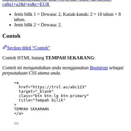
ca8q1+a2&l=es&c=EUR
Jenis bilik 1 = Dewasa: 2, Kanak-kanak: 2 = 16 tahun + 8
tahun.
Jenis bilik 2 = Dewasa: 2.
Contoh
Section titled “Contoh”
Contoh HTML butang
TEMPAH SEKARANG
:
Contoh ini mengandaikan anda menggunakan
Bootstrap
sebagai
perpustakaan CSS utama anda.
<
a
href
=
"
https://trvl.as/abc123
"
target
=
"
_blank
"
class
=
"
btn btn-lg btn-primary
"
title
=
"
Tempah bilik
"
>
TEMPAH SEKARANG
</
a
>