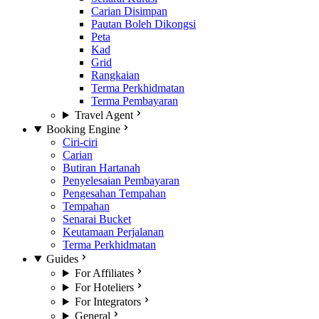
Carian Disimpan
Pautan Boleh Dikongsi
Peta
Kad
Grid
Rangkaian
Terma Perkhidmatan
Terma Pembayaran
Travel Agent
Booking Engine
Ciri-ciri
Carian
Butiran Hartanah
Penyelesaian Pembayaran
Pengesahan Tempahan
Tempahan
Senarai Bucket
Keutamaan Perjalanan
Terma Perkhidmatan
Guides
For Affiliates
For Hoteliers
For Integrators
General