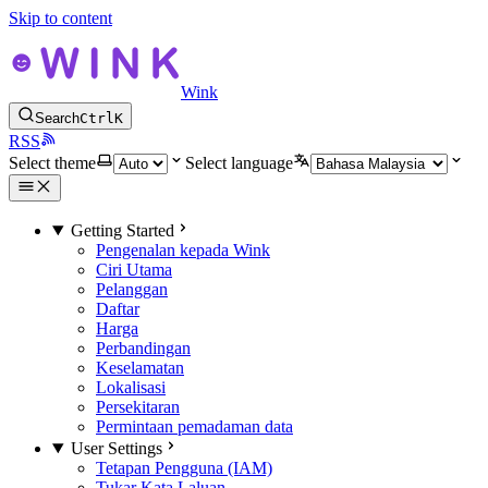
Skip to content
Wink
Search
Ctrl
K
RSS
Select theme
Select language
Getting Started
Pengenalan kepada Wink
Ciri Utama
Pelanggan
Daftar
Harga
Perbandingan
Keselamatan
Lokalisasi
Persekitaran
Permintaan pemadaman data
User Settings
Tetapan Pengguna (IAM)
Tukar Kata Laluan