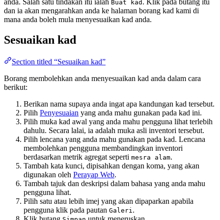
anda. Salah satu tindakan itu ialah
. Klik pada butang itu
Buat kad
dan ia akan mengarahkan anda ke halaman borang kad kami di
mana anda boleh mula menyesuaikan kad anda.
Sesuaikan kad
Section titled “Sesuaikan kad”
Borang membolehkan anda menyesuaikan kad anda dalam cara
berikut:
Berikan nama supaya anda ingat apa kandungan kad tersebut.
Pilih
Penyesuaian
yang anda mahu gunakan pada kad ini.
Pilih muka kad awal yang anda mahu pengguna lihat terlebih
dahulu. Secara lalai, ia adalah muka asli inventori tersebut.
Pilih
lencana
yang anda mahu gunakan pada kad. Lencana
membolehkan pengguna membandingkan inventori
berdasarkan metrik agregat seperti
.
mesra alam
Tambah kata kunci, dipisahkan dengan koma, yang akan
digunakan oleh
Perayap Web
.
Tambah tajuk dan deskripsi dalam bahasa yang anda mahu
pengguna lihat.
Pilih satu atau lebih imej yang akan dipaparkan apabila
pengguna klik pada pautan
.
Galeri
Klik butang
untuk meneruskan.
Simpan