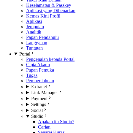
Keselamatan & Passkey
Aplikasi yang Dibenarkan
Kemas Kini Profil
Aplikasi
Jemputan
Analitik
Papan Pendahulu
Langganan
Tuntutan
Portal
Pengenalan kepada Portal
Cipta Akaun
Papan Pemuka
Tugas
Pemberitahuan
Extranet
Link Manager
Payment
Settings
Social
Studio
Apakah itu Studio?
Carian
Senarai Kurasi