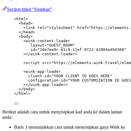
Section titled “Sisipkan”
<
html
>
<
head
>
<
link
rel
=
"
stylesheet
"
href
=
"
https://elements.
</
head
>
<
body
>
<
wink-content-loader
layout
=
"
GUEST_ROOM
"
id
=
"
2de7ee9c-61c9-11ef-9722-42004e494300
"
></
wink-content-loader
>
<
script
src
=
"
https://elements.wink.travel/elem
<
wink-app-loader
client-id
=
"
YOUR CLIENT ID GOES HERE
"
configuration-id
=
"
YOUR CUSTOMIZATION ID GOES
></
wink-app-loader
>
</
body
>
</
html
>
Berikut adalah cara untuk menyisipkan kad anda ke dalam laman
anda:
Baris 3 menunjukkan cara untuk menyisipkan gaya Wink ke