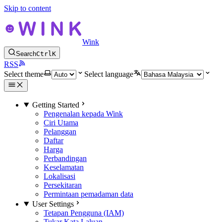
Skip to content
Wink
Search
Ctrl
K
RSS
Select theme
Select language
Getting Started
Pengenalan kepada Wink
Ciri Utama
Pelanggan
Daftar
Harga
Perbandingan
Keselamatan
Lokalisasi
Persekitaran
Permintaan pemadaman data
User Settings
Tetapan Pengguna (IAM)
Tukar Kata Laluan