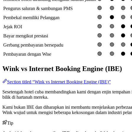
🟢
🟢
🟢
Pengurus saluran & sambungan PMS
🟢
⚫️
🟢
Pembekal memiliki Pelanggan
🟢
🟢
⚫️
Jejak ROI
🟢
🟢
⚫️
Bayar mengikut prestasi
🟢
🟢
🟢
Gerbang pembayaran bersepadu
🟢
🟢
⚫️
Pembayaran dengan Wise
Wink vs Internet Booking Engine (IBE)
Section titled “Wink vs Internet Booking Engine (IBE)”
Sesetengah hotel cuba membandingkan kami dengan enjin tempahan i
bilik di hartanah mereka.
Kami bukan IBE dan diharapkan ini membantu menjelaskan perbezaan
Wink wujud untuk mengisi beberapa kekosongan dalam industri pel
Tip