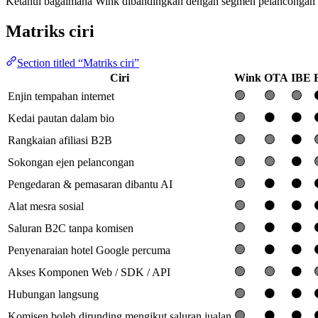
Ketahui bagaimana Wink dibandingkan dengan segmen pelancongan dala
Matriks ciri
Section titled “Matriks ciri”
Ciri
Wink
OTA
IBE
🟢
🟢
🟢
Enjin tempahan internet
🟢
⚫️
⚫️
Kedai pautan dalam bio
🟢
🟢
⚫️
Rangkaian afiliasi B2B
🟢
🟢
⚫️
Sokongan ejen pelancongan
🟢
⚫️
⚫️
Pengedaran & pemasaran dibantu AI
🟢
⚫️
⚫️
Alat mesra sosial
🟢
⚫️
⚫️
Saluran B2C tanpa komisen
🟢
⚫️
⚫️
Penyenaraian hotel Google percuma
🟢
🟢
⚫️
Akses Komponen Web / SDK / API
🟢
⚫️
⚫️
Hubungan langsung
🟢
⚫️
⚫️
Komisen boleh dirunding mengikut saluran jualan