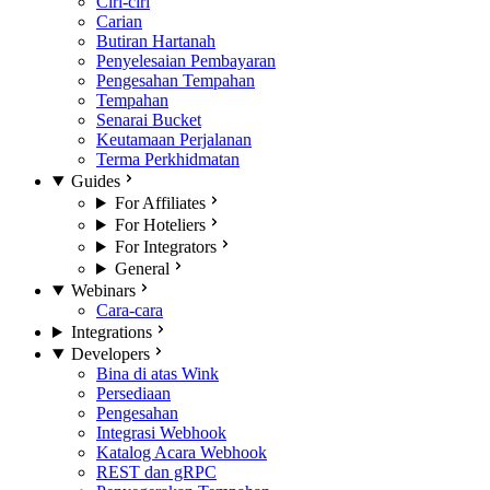
Ciri-ciri
Carian
Butiran Hartanah
Penyelesaian Pembayaran
Pengesahan Tempahan
Tempahan
Senarai Bucket
Keutamaan Perjalanan
Terma Perkhidmatan
Guides
For Affiliates
For Hoteliers
For Integrators
General
Webinars
Cara-cara
Integrations
Developers
Bina di atas Wink
Persediaan
Pengesahan
Integrasi Webhook
Katalog Acara Webhook
REST dan gRPC