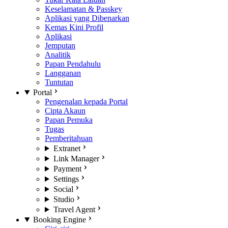
Keselamatan & Passkey
Aplikasi yang Dibenarkan
Kemas Kini Profil
Aplikasi
Jemputan
Analitik
Papan Pendahulu
Langganan
Tuntutan
Portal
Pengenalan kepada Portal
Cipta Akaun
Papan Pemuka
Tugas
Pemberitahuan
Extranet
Link Manager
Payment
Settings
Social
Studio
Travel Agent
Booking Engine