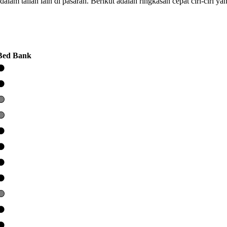
m talian lain di pasaran. Berikut adalah ringkasan cepat ciri-ciri y
Bed Bank
⚫️
⚫️
🟢
🟢
⚫️
⚫️
⚫️
⚫️
🟢
⚫️
⚫️