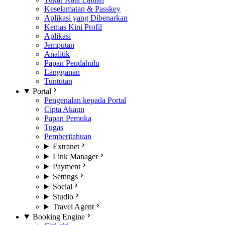
Keselamatan & Passkey
Aplikasi yang Dibenarkan
Kemas Kini Profil
Aplikasi
Jemputan
Analitik
Papan Pendahulu
Langganan
Tuntutan
Portal
Pengenalan kepada Portal
Cipta Akaun
Papan Pemuka
Tugas
Pemberitahuan
Extranet
Link Manager
Payment
Settings
Social
Studio
Travel Agent
Booking Engine