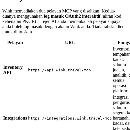
Wink menyediakan dua pelayan MCP yang disahkan. Kedua-
duanya menggunakan
log masuk OAuth2 interaktif
(aliran kod
kebenaran PKCE) — ejen AI anda membuka tab pelayar supaya
anda boleh log masuk dengan akaun Wink anda. Tiada rahsia klien
untuk diuruskan.
Pelayan
URL
Fungs
Inventori
tempahan
kadar,
saluran
Inventory
jualan,
https://api.wink.travel/mcp
API
analitik,
semua
operasi
platform
Integrasi
pengurus
saluran 
segerakk
Integrations
hartanah,
https://integrations.wink.travel/mcp
kadar, da
ketersedi