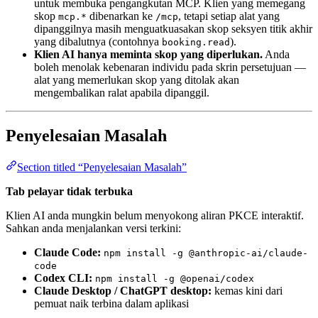
untuk membuka pengangkutan MCP. Klien yang memegang
skop
dibenarkan ke
, tetapi setiap alat yang
mcp.*
/mcp
dipanggilnya masih menguatkuasakan skop seksyen titik akhir
yang dibalutnya (contohnya
).
booking.read
Klien AI hanya meminta skop yang diperlukan.
Anda
boleh menolak kebenaran individu pada skrin persetujuan —
alat yang memerlukan skop yang ditolak akan
mengembalikan ralat apabila dipanggil.
Penyelesaian Masalah
Section titled “Penyelesaian Masalah”
Tab pelayar tidak terbuka
Klien AI anda mungkin belum menyokong aliran PKCE interaktif.
Sahkan anda menjalankan versi terkini:
Claude Code:
npm install -g @anthropic-ai/claude-
code
Codex CLI:
npm install -g @openai/codex
Claude Desktop / ChatGPT desktop:
kemas kini dari
pemuat naik terbina dalam aplikasi