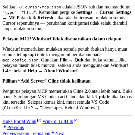
Sahkan
adalah JSON sah dan mengandungi
~/.cursor/mcp.json
. Kemudian pergi ke
Settings → Cursor Settings
"type": "http"
→ MCP
dan klik
Refresh
. Jika ralat berterusan, mulakan semula
Cursor sepenuhnya — perubahan konfigurasi tidak selalu diambil
tanpa mulakan semula.
Pelayan MCP Windsurf tidak disenaraikan dalam tetapan
Windsurf memerlukan mulakan semula penuh (bukan hanya muat
semula tetingkap) untuk mengambil perubahan pada
. Gunakan
File → Quit
dan buka semula. Jika
mcp_config.json
pelayan masih tidak muncul, sahkan anda menggunakan Windsurf
1.4+
melalui
Help → About Windsurf
.
Pilihan “Add Server” Cline tidak kelihatan
Pengurus pelayan MCP memerlukan Cline
2.0
atau lebih baru. Buka
panel Sambungan VS Code, cari Cline, dan klik
Update
jika kemas
kini tersedia. Selepas kemas kini, muat semula VS Code
(
→ “Developer: Reload Window”).
Ctrl+Shift+P
Buka Portal Wink
Wink di GitHub
Previous
Penyegerakan Tempahan
Next