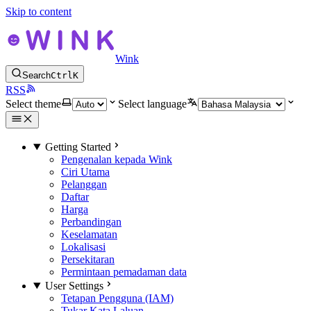
Skip to content
Wink
Search
Ctrl
K
RSS
Select theme
Select language
Getting Started
Pengenalan kepada Wink
Ciri Utama
Pelanggan
Daftar
Harga
Perbandingan
Keselamatan
Lokalisasi
Persekitaran
Permintaan pemadaman data
User Settings
Tetapan Pengguna (IAM)
Tukar Kata Laluan