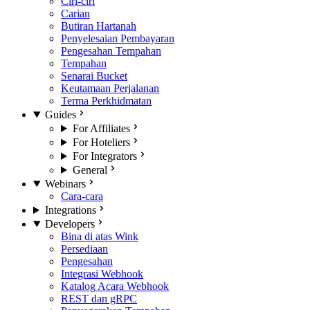
Ciri-ciri
Carian
Butiran Hartanah
Penyelesaian Pembayaran
Pengesahan Tempahan
Tempahan
Senarai Bucket
Keutamaan Perjalanan
Terma Perkhidmatan
Guides
For Affiliates
For Hoteliers
For Integrators
General
Webinars
Cara-cara
Integrations
Developers
Bina di atas Wink
Persediaan
Pengesahan
Integrasi Webhook
Katalog Acara Webhook
REST dan gRPC