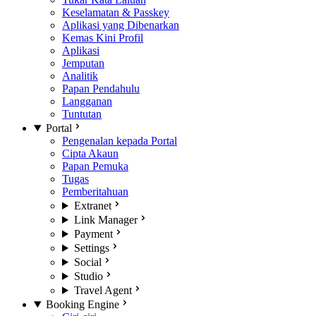
Keselamatan & Passkey
Aplikasi yang Dibenarkan
Kemas Kini Profil
Aplikasi
Jemputan
Analitik
Papan Pendahulu
Langganan
Tuntutan
Portal
Pengenalan kepada Portal
Cipta Akaun
Papan Pemuka
Tugas
Pemberitahuan
Extranet
Link Manager
Payment
Settings
Social
Studio
Travel Agent
Booking Engine