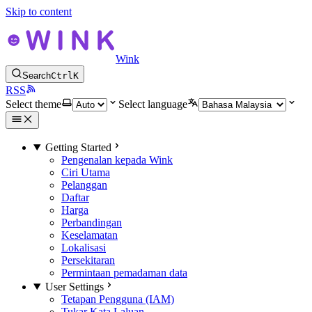
Skip to content
Wink
Search
Ctrl
K
RSS
Select theme
Select language
Getting Started
Pengenalan kepada Wink
Ciri Utama
Pelanggan
Daftar
Harga
Perbandingan
Keselamatan
Lokalisasi
Persekitaran
Permintaan pemadaman data
User Settings
Tetapan Pengguna (IAM)
Tukar Kata Laluan