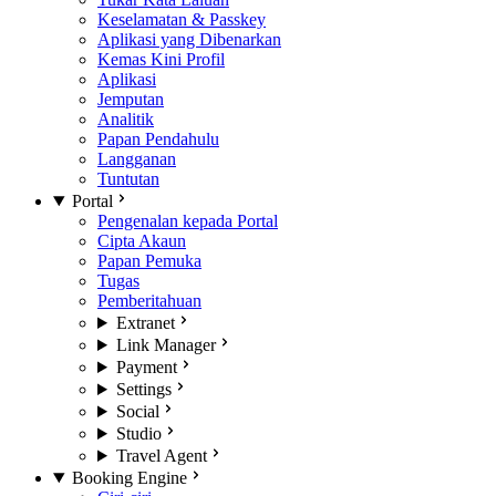
Keselamatan & Passkey
Aplikasi yang Dibenarkan
Kemas Kini Profil
Aplikasi
Jemputan
Analitik
Papan Pendahulu
Langganan
Tuntutan
Portal
Pengenalan kepada Portal
Cipta Akaun
Papan Pemuka
Tugas
Pemberitahuan
Extranet
Link Manager
Payment
Settings
Social
Studio
Travel Agent
Booking Engine