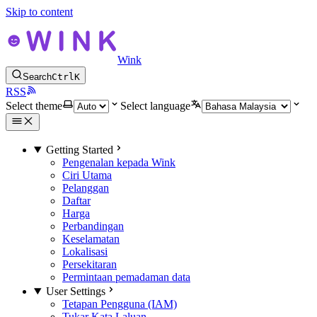
Skip to content
Wink
Search
Ctrl
K
RSS
Select theme
Select language
Getting Started
Pengenalan kepada Wink
Ciri Utama
Pelanggan
Daftar
Harga
Perbandingan
Keselamatan
Lokalisasi
Persekitaran
Permintaan pemadaman data
User Settings
Tetapan Pengguna (IAM)
Tukar Kata Laluan