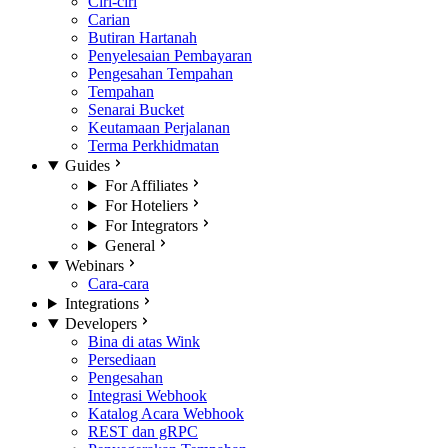
Ciri-ciri
Carian
Butiran Hartanah
Penyelesaian Pembayaran
Pengesahan Tempahan
Tempahan
Senarai Bucket
Keutamaan Perjalanan
Terma Perkhidmatan
Guides
For Affiliates
For Hoteliers
For Integrators
General
Webinars
Cara-cara
Integrations
Developers
Bina di atas Wink
Persediaan
Pengesahan
Integrasi Webhook
Katalog Acara Webhook
REST dan gRPC