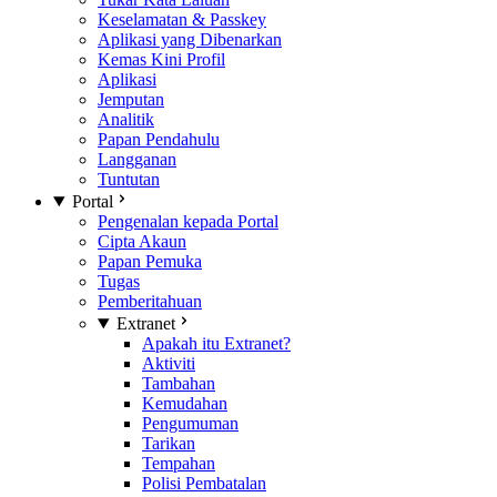
Keselamatan & Passkey
Aplikasi yang Dibenarkan
Kemas Kini Profil
Aplikasi
Jemputan
Analitik
Papan Pendahulu
Langganan
Tuntutan
Portal
Pengenalan kepada Portal
Cipta Akaun
Papan Pemuka
Tugas
Pemberitahuan
Extranet
Apakah itu Extranet?
Aktiviti
Tambahan
Kemudahan
Pengumuman
Tarikan
Tempahan
Polisi Pembatalan