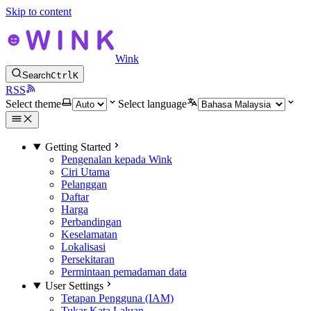
Skip to content
Wink
Search
Ctrl
K
RSS
Select theme
Select language
Getting Started
Pengenalan kepada Wink
Ciri Utama
Pelanggan
Daftar
Harga
Perbandingan
Keselamatan
Lokalisasi
Persekitaran
Permintaan pemadaman data
User Settings
Tetapan Pengguna (IAM)
Tukar Kata Laluan