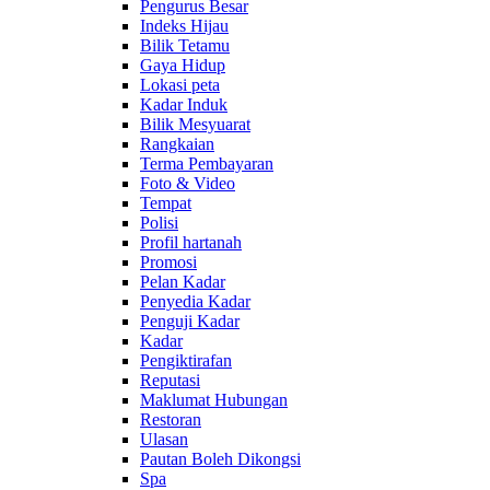
Pengurus Besar
Indeks Hijau
Bilik Tetamu
Gaya Hidup
Lokasi peta
Kadar Induk
Bilik Mesyuarat
Rangkaian
Terma Pembayaran
Foto & Video
Tempat
Polisi
Profil hartanah
Promosi
Pelan Kadar
Penyedia Kadar
Penguji Kadar
Kadar
Pengiktirafan
Reputasi
Maklumat Hubungan
Restoran
Ulasan
Pautan Boleh Dikongsi
Spa