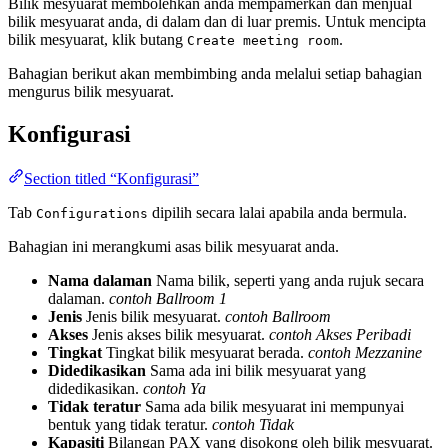
Bilik mesyuarat membolehkan anda mempamerkan dan menjual
bilik mesyuarat anda, di dalam dan di luar premis. Untuk mencipta
bilik mesyuarat, klik butang
.
Create meeting room
Bahagian berikut akan membimbing anda melalui setiap bahagian
mengurus bilik mesyuarat.
Konfigurasi
Section titled “Konfigurasi”
Tab
dipilih secara lalai apabila anda bermula.
Configurations
Bahagian ini merangkumi asas bilik mesyuarat anda.
Nama dalaman
Nama bilik, seperti yang anda rujuk secara
dalaman.
contoh Ballroom 1
Jenis
Jenis bilik mesyuarat.
contoh Ballroom
Akses
Jenis akses bilik mesyuarat.
contoh Akses Peribadi
Tingkat
Tingkat bilik mesyuarat berada.
contoh Mezzanine
Didedikasikan
Sama ada ini bilik mesyuarat yang
didedikasikan.
contoh Ya
Tidak teratur
Sama ada bilik mesyuarat ini mempunyai
bentuk yang tidak teratur.
contoh Tidak
Kapasiti
Bilangan PAX yang disokong oleh bilik mesyuarat.