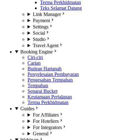
Terma Perkhidmatan
Teks Selamat Datang
Link Manager
Payment
Settings
Social
Studio
Travel Agent
Booking Engine
Ciri-ciri
Carian
Butiran Hartanah
Penyelesaian Pembayaran
Pengesahan Tempahan
Tempahan
Senarai Bucket
Keutamaan Perjalanan
Terma Perkhidmatan
Guides
For Affiliates
For Hoteliers
For Integrators
General
Webinars