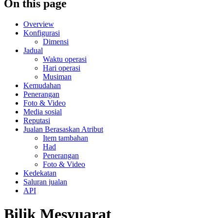
On this page
Overview
Konfigurasi
Dimensi
Jadual
Waktu operasi
Hari operasi
Musiman
Kemudahan
Penerangan
Foto & Video
Media sosial
Reputasi
Jualan Berasaskan Atribut
Item tambahan
Had
Penerangan
Foto & Video
Kedekatan
Saluran jualan
API
Bilik Mesyuarat