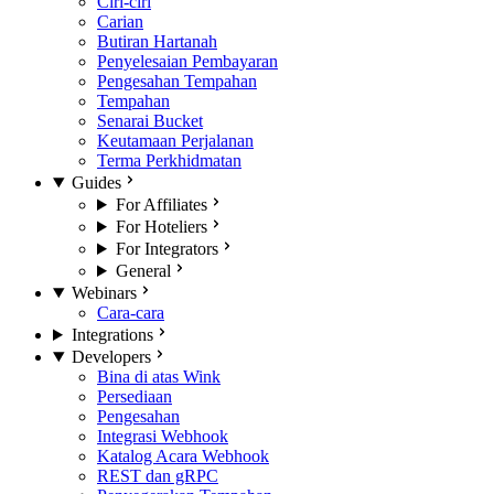
Ciri-ciri
Carian
Butiran Hartanah
Penyelesaian Pembayaran
Pengesahan Tempahan
Tempahan
Senarai Bucket
Keutamaan Perjalanan
Terma Perkhidmatan
Guides
For Affiliates
For Hoteliers
For Integrators
General
Webinars
Cara-cara
Integrations
Developers
Bina di atas Wink
Persediaan
Pengesahan
Integrasi Webhook
Katalog Acara Webhook
REST dan gRPC