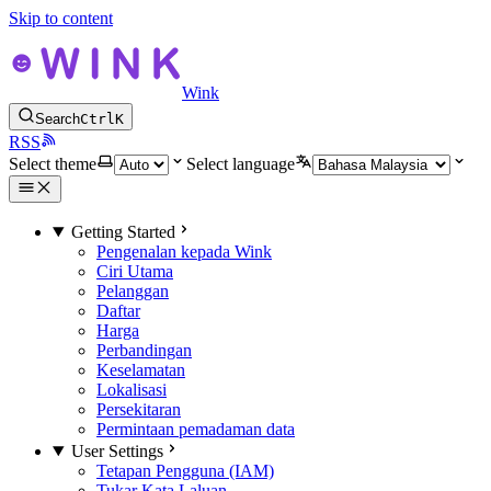
Skip to content
Wink
Search
Ctrl
K
RSS
Select theme
Select language
Getting Started
Pengenalan kepada Wink
Ciri Utama
Pelanggan
Daftar
Harga
Perbandingan
Keselamatan
Lokalisasi
Persekitaran
Permintaan pemadaman data
User Settings
Tetapan Pengguna (IAM)
Tukar Kata Laluan