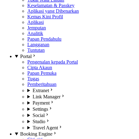
Keselamatan & Passkey
Aplikasi yang Dibenarkan
Kemas Kini Profil
Aplikasi
Jemputan
Analitik
Papan Pendahulu
Langganan
Tuntutan
Portal
Pengenalan kepada Portal
Cipta Akaun
Papan Pemuka
Tugas
Pemberitahuan
Extranet
Link Manager
Payment
Settings
Social
Studio
Travel Agent
Booking Engine