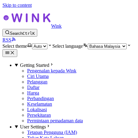
Skip to content
Wink
Search
Ctrl
K
RSS
Select theme
Select language
Getting Started
Pengenalan kepada Wink
Ciri Utama
Pelanggan
Daftar
Harga
Perbandingan
Keselamatan
Lokalisasi
Persekitaran
Permintaan pemadaman data
User Settings
Tetapan Pengguna (IAM)
Tukar Kata Laluan