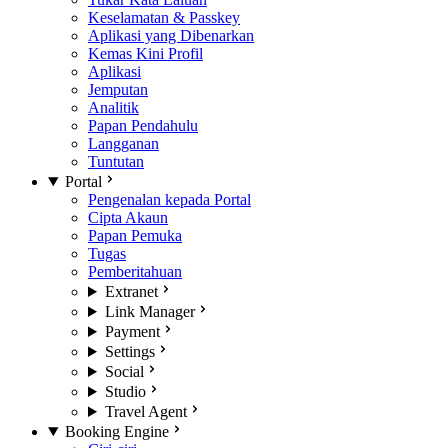
Keselamatan & Passkey
Aplikasi yang Dibenarkan
Kemas Kini Profil
Aplikasi
Jemputan
Analitik
Papan Pendahulu
Langganan
Tuntutan
Portal
Pengenalan kepada Portal
Cipta Akaun
Papan Pemuka
Tugas
Pemberitahuan
Extranet
Link Manager
Payment
Settings
Social
Studio
Travel Agent
Booking Engine