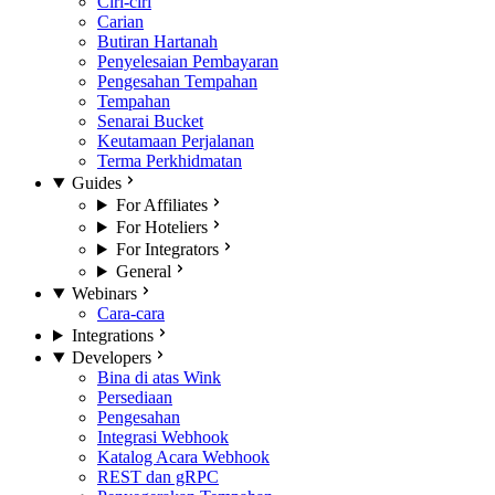
Ciri-ciri
Carian
Butiran Hartanah
Penyelesaian Pembayaran
Pengesahan Tempahan
Tempahan
Senarai Bucket
Keutamaan Perjalanan
Terma Perkhidmatan
Guides
For Affiliates
For Hoteliers
For Integrators
General
Webinars
Cara-cara
Integrations
Developers
Bina di atas Wink
Persediaan
Pengesahan
Integrasi Webhook
Katalog Acara Webhook
REST dan gRPC