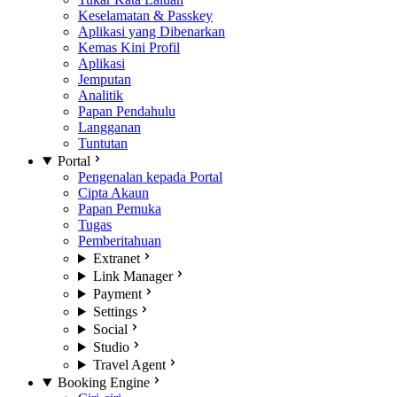
Keselamatan & Passkey
Aplikasi yang Dibenarkan
Kemas Kini Profil
Aplikasi
Jemputan
Analitik
Papan Pendahulu
Langganan
Tuntutan
Portal
Pengenalan kepada Portal
Cipta Akaun
Papan Pemuka
Tugas
Pemberitahuan
Extranet
Link Manager
Payment
Settings
Social
Studio
Travel Agent
Booking Engine