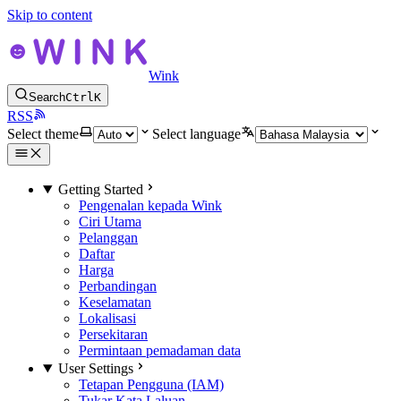
Skip to content
Wink
Search
Ctrl
K
RSS
Select theme
Select language
Getting Started
Pengenalan kepada Wink
Ciri Utama
Pelanggan
Daftar
Harga
Perbandingan
Keselamatan
Lokalisasi
Persekitaran
Permintaan pemadaman data
User Settings
Tetapan Pengguna (IAM)
Tukar Kata Laluan