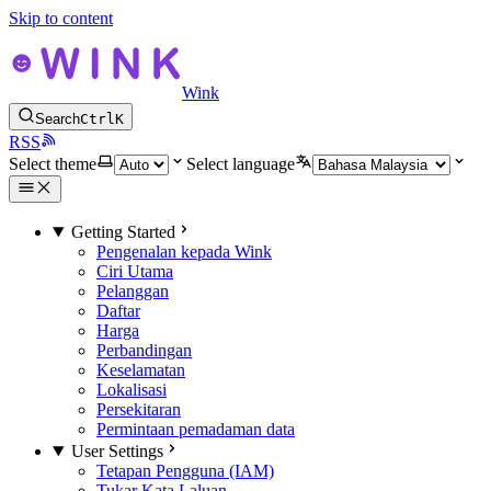
Skip to content
Wink
Search
Ctrl
K
RSS
Select theme
Select language
Getting Started
Pengenalan kepada Wink
Ciri Utama
Pelanggan
Daftar
Harga
Perbandingan
Keselamatan
Lokalisasi
Persekitaran
Permintaan pemadaman data
User Settings
Tetapan Pengguna (IAM)
Tukar Kata Laluan