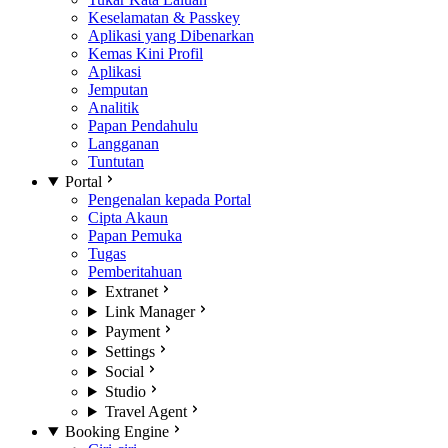
Keselamatan & Passkey
Aplikasi yang Dibenarkan
Kemas Kini Profil
Aplikasi
Jemputan
Analitik
Papan Pendahulu
Langganan
Tuntutan
Portal
Pengenalan kepada Portal
Cipta Akaun
Papan Pemuka
Tugas
Pemberitahuan
Extranet
Link Manager
Payment
Settings
Social
Studio
Travel Agent
Booking Engine