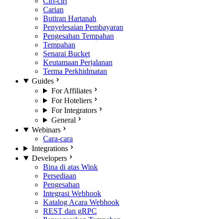
Ciri-ciri
Carian
Butiran Hartanah
Penyelesaian Pembayaran
Pengesahan Tempahan
Tempahan
Senarai Bucket
Keutamaan Perjalanan
Terma Perkhidmatan
Guides
For Affiliates
For Hoteliers
For Integrators
General
Webinars
Cara-cara
Integrations
Developers
Bina di atas Wink
Persediaan
Pengesahan
Integrasi Webhook
Katalog Acara Webhook
REST dan gRPC