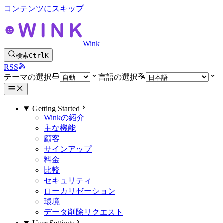
コンテンツにスキップ
Wink
検索
Ctrl
K
RSS
テーマの選択
言語の選択
Getting Started
Winkの紹介
主な機能
顧客
サインアップ
料金
比較
セキュリティ
ローカリゼーション
環境
データ削除リクエスト
User Settings