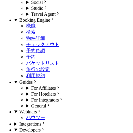
Social
Studio
Travel Agent
Booking Engine
機能
検索
物件詳細
チェックアウト
予約確認
予約
バケットリスト
旅行の設定
利用規約
Guides
For Affiliates
For Hoteliers
For Integrators
General
Webinars
ハウツー
Integrations
Developers