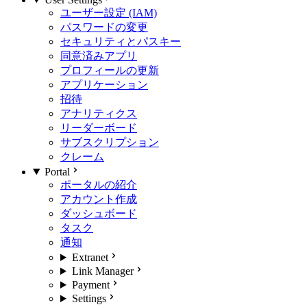
ユーザー設定 (IAM)
パスワードの変更
セキュリティとパスキー
同意済みアプリ
プロフィールの更新
アプリケーション
招待
アナリティクス
リーダーボード
サブスクリプション
クレーム
Portal
ポータルの紹介
アカウント作成
ダッシュボード
タスク
通知
Extranet
Link Manager
Payment
Settings