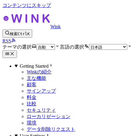
コンテンツにスキップ
Wink
検索
Ctrl
K
RSS
テーマの選択
言語の選択
Getting Started
Winkの紹介
主な機能
顧客
サインアップ
料金
比較
セキュリティ
ローカリゼーション
環境
データ削除リクエスト
User Settings