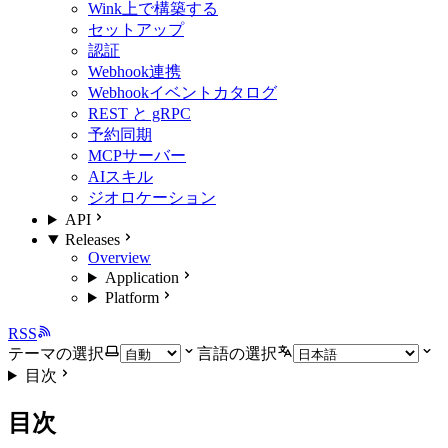
Wink上で構築する
セットアップ
認証
Webhook連携
Webhookイベントカタログ
REST と gRPC
予約同期
MCPサーバー
AIスキル
ジオロケーション
API
Releases
Overview
Application
Platform
RSS
テーマの選択
言語の選択
目次
目次