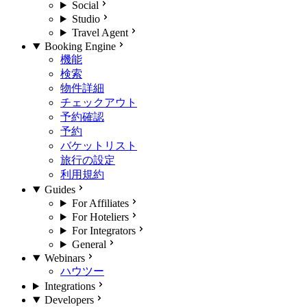
Social
Studio
Travel Agent
Booking Engine
機能
検索
物件詳細
チェックアウト
予約確認
予約
バケットリスト
旅行の設定
利用規約
Guides
For Affiliates
For Hoteliers
For Integrators
General
Webinars
ハウツー
Integrations
Developers