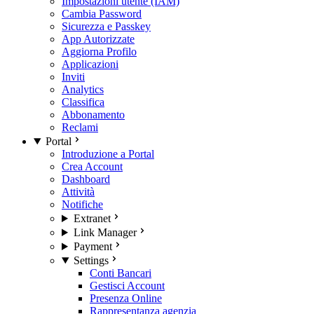
Impostazioni utente (IAM)
Cambia Password
Sicurezza e Passkey
App Autorizzate
Aggiorna Profilo
Applicazioni
Inviti
Analytics
Classifica
Abbonamento
Reclami
Portal
Introduzione a Portal
Crea Account
Dashboard
Attività
Notifiche
Extranet
Link Manager
Payment
Settings
Conti Bancari
Gestisci Account
Presenza Online
Rappresentanza agenzia