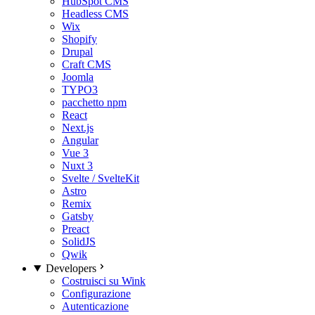
HubSpot CMS
Headless CMS
Wix
Shopify
Drupal
Craft CMS
Joomla
TYPO3
pacchetto npm
React
Next.js
Angular
Vue 3
Nuxt 3
Svelte / SvelteKit
Astro
Remix
Gatsby
Preact
SolidJS
Qwik
Developers
Costruisci su Wink
Configurazione
Autenticazione