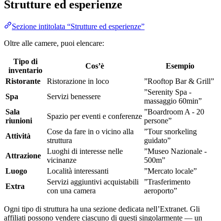
Strutture ed esperienze
Sezione intitolata “Strutture ed esperienze”
Oltre alle camere, puoi elencare:
Tipo di
Cos’è
Esempio
inventario
Ristorante
Ristorazione in loco
”Rooftop Bar & Grill”
”Serenity Spa -
Spa
Servizi benessere
massaggio 60min”
Sala
”Boardroom A - 20
Spazio per eventi e conferenze
riunioni
persone”
Cose da fare in o vicino alla
”Tour snorkeling
Attività
struttura
guidato”
Luoghi di interesse nelle
”Museo Nazionale -
Attrazione
vicinanze
500m”
Luogo
Località interessanti
”Mercato locale”
Servizi aggiuntivi acquistabili
”Trasferimento
Extra
con una camera
aeroporto”
Ogni tipo di struttura ha una sezione dedicata nell’Extranet. Gli
affiliati possono vendere ciascuno di questi singolarmente — un