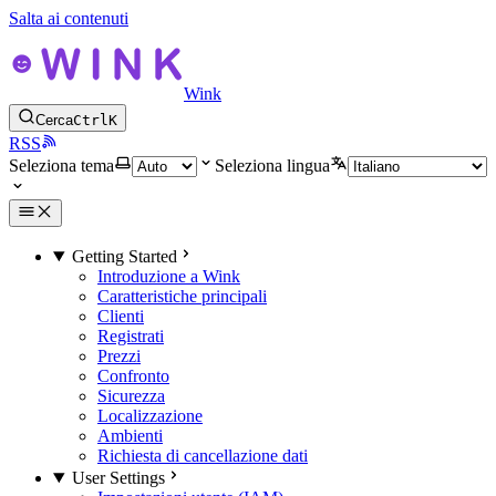
Salta ai contenuti
Wink
Cerca
Ctrl
K
RSS
Seleziona tema
Seleziona lingua
Getting Started
Introduzione a Wink
Caratteristiche principali
Clienti
Registrati
Prezzi
Confronto
Sicurezza
Localizzazione
Ambienti
Richiesta di cancellazione dati
User Settings