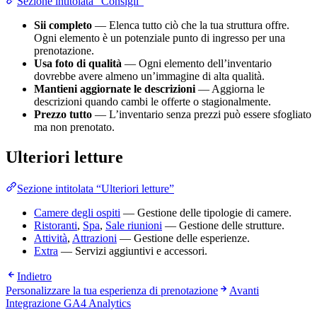
Sezione intitolata “Consigli”
Sii completo
— Elenca tutto ciò che la tua struttura offre.
Ogni elemento è un potenziale punto di ingresso per una
prenotazione.
Usa foto di qualità
— Ogni elemento dell’inventario
dovrebbe avere almeno un’immagine di alta qualità.
Mantieni aggiornate le descrizioni
— Aggiorna le
descrizioni quando cambi le offerte o stagionalmente.
Prezzo tutto
— L’inventario senza prezzi può essere sfogliato
ma non prenotato.
Ulteriori letture
Sezione intitolata “Ulteriori letture”
Camere degli ospiti
— Gestione delle tipologie di camere.
Ristoranti
,
Spa
,
Sale riunioni
— Gestione delle strutture.
Attività
,
Attrazioni
— Gestione delle esperienze.
Extra
— Servizi aggiuntivi e accessori.
Indietro
Personalizzare la tua esperienza di prenotazione
Avanti
Integrazione GA4 Analytics