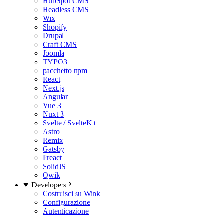
HubSpot CMS
Headless CMS
Wix
Shopify
Drupal
Craft CMS
Joomla
TYPO3
pacchetto npm
React
Next.js
Angular
Vue 3
Nuxt 3
Svelte / SvelteKit
Astro
Remix
Gatsby
Preact
SolidJS
Qwik
Developers
Costruisci su Wink
Configurazione
Autenticazione