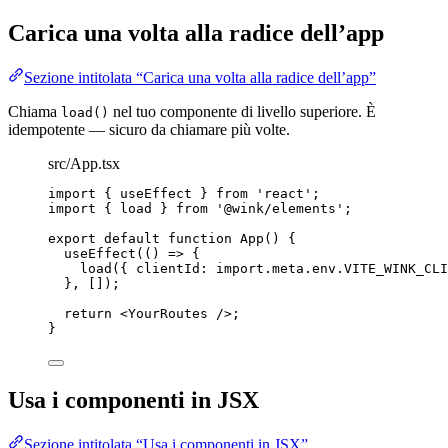
Carica una volta alla radice dell’app
Sezione intitolata “Carica una volta alla radice dell’app”
Chiama
nel tuo componente di livello superiore. È
load()
idempotente — sicuro da chiamare più volte.
src/App.tsx
import
 { useEffect } 
from
'
react
'
;
import
 { load } 
from
'
@wink/elements
'
;
export
default
function
App
()
 {
useEffect
(
()
=>
 {
load
({ clientId: 
import.
meta
.
env
.
VITE_WINK_CLI
}
,
 []);
return
<
YourRoutes
 />
;
}
Usa i componenti in JSX
Sezione intitolata “Usa i componenti in JSX”