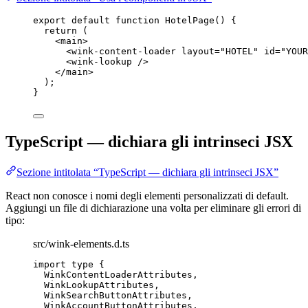
export
default
function
HotelPage
()
 {
return
 (
<
main
>
<
wink-content-loader
layout
=
"
HOTEL
"
id
=
"
YOUR
<
wink-lookup
 />
</
main
>
);
}
TypeScript — dichiara gli intrinseci JSX
Sezione intitolata “TypeScript — dichiara gli intrinseci JSX”
React non conosce i nomi degli elementi personalizzati di default.
Aggiungi un file di dichiarazione una volta per eliminare gli errori di
tipo:
src/wink-elements.d.ts
import
type
 {
WinkContentLoaderAttributes,
WinkLookupAttributes,
WinkSearchButtonAttributes,
WinkAccountButtonAttributes,