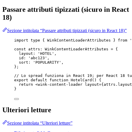
Passare attributi tipizzati (sicuro in React
18)
Sezione intitolata “Passare attributi tipizzati (sicuro in React 18)”
import
type
 { WinkContentLoaderAttributes } 
from
'
const 
attrs
:
WinkContentLoaderAttributes
 = {
layout: 
'
HOTEL
'
,
id: 
'
abc123
'
,
sort: 
'
POPULARITY
'
,
}
;
// Lo spread funziona in React 19; per React 18 tu
export
default
function
HotelCard
()
 {
return
<
wink-content-loader
layout
=
{
attrs
.
layout
}
Ulteriori letture
Sezione intitolata “Ulteriori letture”