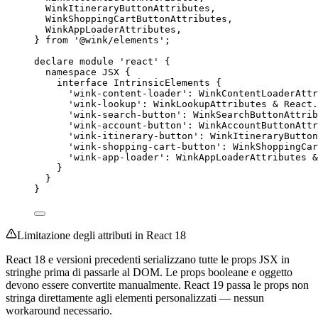
WinkItineraryButtonAttributes,
WinkShoppingCartButtonAttributes,
WinkAppLoaderAttributes,
} 
from
'
@wink/elements
'
;
declare
module
'
react
'
 {
namespace
 JSX {
interface
 IntrinsicElements {
'
wink-content-loader
'
:
WinkContentLoaderAttr
'
wink-lookup
'
:
WinkLookupAttributes
&
 React
.
'
wink-search-button
'
:
WinkSearchButtonAttrib
'
wink-account-button
'
:
WinkAccountButtonAttr
'
wink-itinerary-button
'
:
WinkItineraryButton
'
wink-shopping-cart-button
'
:
WinkShoppingCar
'
wink-app-loader
'
:
WinkAppLoaderAttributes
&
}
}
}
Limitazione degli attributi in React 18
React 18 e versioni precedenti serializzano tutte le props JSX in
stringhe prima di passarle al DOM. Le props booleane e oggetto
devono essere convertite manualmente. React 19 passa le props non
stringa direttamente agli elementi personalizzati — nessun
workaround necessario.