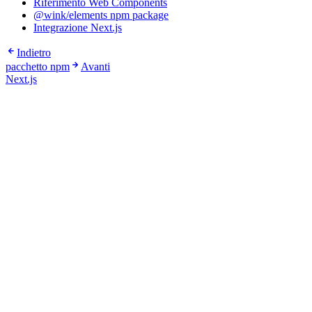
Riferimento Web Components
@wink/elements npm package
Integrazione Next.js
Indietro
pacchetto npm
Avanti
Next.js