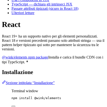
TypeScript — dichiara gli intrinseci JSX
Passare attributi tipizzati (sicuro in React 18)
Ulteriori letture
React
React 19+ ha un supporto nativo per gli elementi personalizzati.
React 18 e versioni precedenti passano solo attributi stringa — usa il
pattern helper tipizzato qui sotto per mantenere la sicurezza tra le
versioni.
@wink/elements npm package
Installa e carica il bundle CDN con i
tipi TypeScript.
Installazione
Sezione intitolata “Installazione”
Terminal window
npm
install
@wink/elements