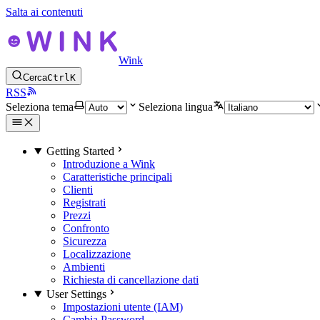
Salta ai contenuti
Wink
Cerca
Ctrl
K
RSS
Seleziona tema
Seleziona lingua
Getting Started
Introduzione a Wink
Caratteristiche principali
Clienti
Registrati
Prezzi
Confronto
Sicurezza
Localizzazione
Ambienti
Richiesta di cancellazione dati
User Settings
Impostazioni utente (IAM)
Cambia Password