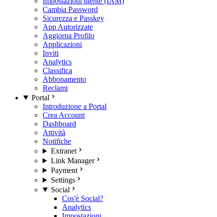
Impostazioni utente (IAM)
Cambia Password
Sicurezza e Passkey
App Autorizzate
Aggiorna Profilo
Applicazioni
Inviti
Analytics
Classifica
Abbonamento
Reclami
Portal
Introduzione a Portal
Crea Account
Dashboard
Attività
Notifiche
Extranet
Link Manager
Payment
Settings
Social
Cos'è Social?
Analytics
Impostazioni