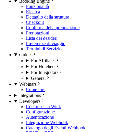
Booking Engine
Funzionalità
Ricerca
Dettaglio della struttura
Checkout
Conferma della prenotazione
Prenotazioni
Lista dei desideri
Preferenze di viaggio
Termini di Servizio
Guides
For Affiliates
For Hoteliers
For Integrators
General
Webinars
Come fare
Integrations
Developers
Costruisci su Wink
Configurazione
Autenticazione
Integrazione Webhook
Catalogo degli Eventi Webhook