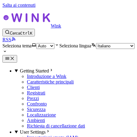
Salta ai contenuti
Wink
Cerca
Ctrl
K
RSS
Seleziona tema
Seleziona lingua
Getting Started
Introduzione a Wink
Caratteristiche principali
Clienti
Registrati
Prezzi
Confronto
Sicurezza
Localizzazione
Ambienti
Richiesta di cancellazione dati
User Settings