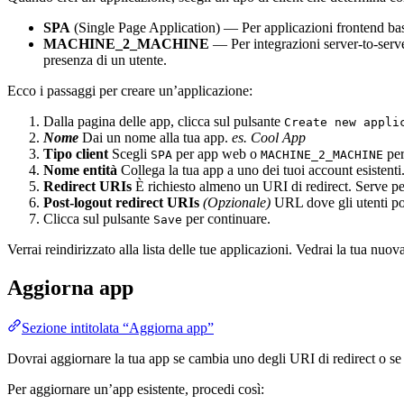
SPA
(Single Page Application) — Per applicazioni frontend ba
MACHINE_2_MACHINE
— Per integrazioni server-to-serve
presenza di un utente.
Ecco i passaggi per creare un’applicazione:
Dalla pagina delle app, clicca sul pulsante
Create new appli
Nome
Dai un nome alla tua app.
es. Cool App
Tipo client
Scegli
per app web o
per
SPA
MACHINE_2_MACHINE
Nome entità
Collega la tua app a uno dei tuoi account esistenti
Redirect URIs
È richiesto almeno un URI di redirect. Serve per
Post-logout redirect URIs
(Opzionale)
URL dove gli utenti poss
Clicca sul pulsante
per continuare.
Save
Verrai reindirizzato alla lista delle tue applicazioni. Vedrai la tua nuo
Aggiorna app
Sezione intitolata “Aggiorna app”
Dovrai aggiornare la tua app se cambia uno degli URI di redirect o s
Per aggiornare un’app esistente, procedi così: