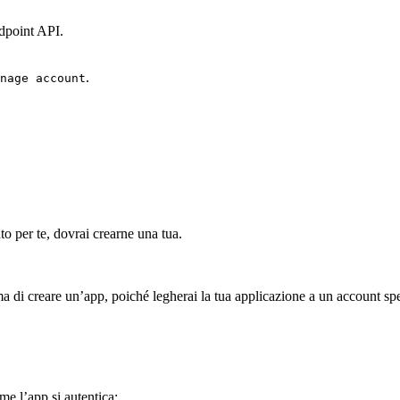
ndpoint API.
.
nage account
o per te, dovrai crearne una tua.
 di creare un’app, poiché legherai la tua applicazione a un account spe
me l’app si autentica: