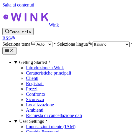
Salta ai contenuti
Wink
Cerca
Ctrl
K
RSS
Seleziona tema
Seleziona lingua
Getting Started
Introduzione a Wink
Caratteristiche principali
Clienti
Registrati
Prezzi
Confronto
Sicurezza
Localizzazione
Ambienti
Richiesta di cancellazione dati
User Settings
Impostazioni utente (IAM)
Cambia Password