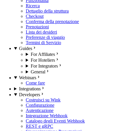
Funzionalità
Ricerca
Dettaglio della struttura
Checkout
Conferma della prenotazione
Prenotazioni
Lista dei desideri
Preferenze di viaggio
Termini di Servizio
Guides
For Affiliates
For Hoteliers
For Integrators
General
Webinars
Come fare
Integrations
Developers
Costruisci su Wink
Configurazione
Autenticazione
Integrazione Webhook
Catalogo degli Eventi Webhook
REST e gRPC