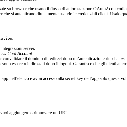
sate su browser che usano il flusso di autorizzazione OAuth2 con codi
r che si autenticano direttamente usando le credenziali client. Usalo q
.
cation
 integrazioni server.
.
es. Cool Account
 convalidare il dominio di redirect dopo un’autenticazione riuscita.
es.
ono essere reindirizzati dopo il logout. Garantisce che gli utenti atterr
va app nell’elenco e avrai accesso alla secret key dell’app solo questa vol
e vuoi aggiungere o rimuovere un URI.