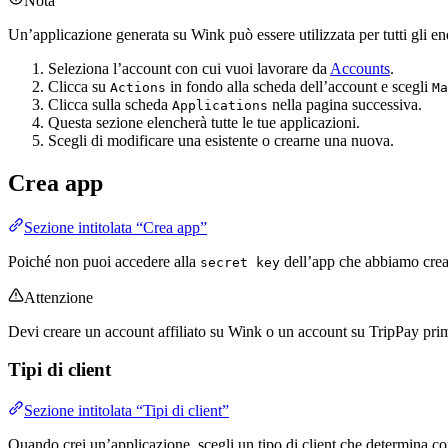
Nota
Un’applicazione generata su Wink può essere utilizzata per tutti gli e
Seleziona l’account con cui vuoi lavorare da
Accounts
.
Clicca su
in fondo alla scheda dell’account e scegli
Actions
Ma
Clicca sulla scheda
nella pagina successiva.
Applications
Questa sezione elencherà tutte le tue applicazioni.
Scegli di modificare una esistente o crearne una nuova.
Crea app
Sezione intitolata “Crea app”
Poiché non puoi accedere alla
dell’app che abbiamo creat
secret key
Attenzione
Devi creare un account affiliato su Wink o un account su TripPay prima
Tipi di client
Sezione intitolata “Tipi di client”
Quando crei un’applicazione, scegli un tipo di client che determina co