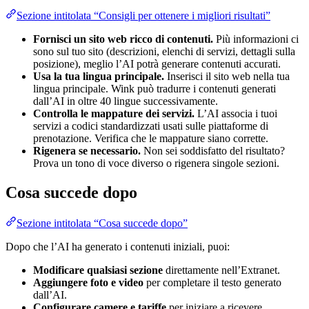
Sezione intitolata “Consigli per ottenere i migliori risultati”
Fornisci un sito web ricco di contenuti.
Più informazioni ci
sono sul tuo sito (descrizioni, elenchi di servizi, dettagli sulla
posizione), meglio l’AI potrà generare contenuti accurati.
Usa la tua lingua principale.
Inserisci il sito web nella tua
lingua principale. Wink può tradurre i contenuti generati
dall’AI in oltre 40 lingue successivamente.
Controlla le mappature dei servizi.
L’AI associa i tuoi
servizi a codici standardizzati usati sulle piattaforme di
prenotazione. Verifica che le mappature siano corrette.
Rigenera se necessario.
Non sei soddisfatto del risultato?
Prova un tono di voce diverso o rigenera singole sezioni.
Cosa succede dopo
Sezione intitolata “Cosa succede dopo”
Dopo che l’AI ha generato i contenuti iniziali, puoi:
Modificare qualsiasi sezione
direttamente nell’Extranet.
Aggiungere foto e video
per completare il testo generato
dall’AI.
Configurare camere e tariffe
per iniziare a ricevere