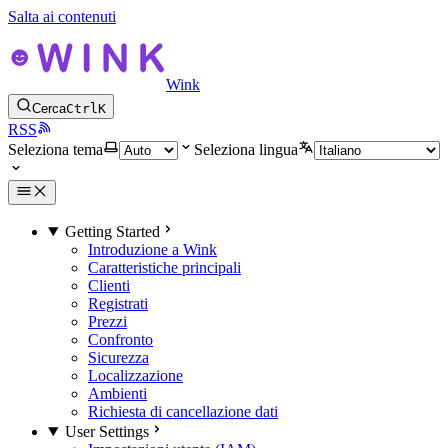
Salta ai contenuti
Wink
Cerca
Ctrl
K
RSS
Seleziona tema
Seleziona lingua
Getting Started
Introduzione a Wink
Caratteristiche principali
Clienti
Registrati
Prezzi
Confronto
Sicurezza
Localizzazione
Ambienti
Richiesta di cancellazione dati
User Settings