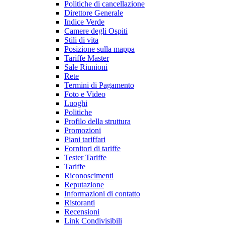
Politiche di cancellazione
Direttore Generale
Indice Verde
Camere degli Ospiti
Stili di vita
Posizione sulla mappa
Tariffe Master
Sale Riunioni
Rete
Termini di Pagamento
Foto e Video
Luoghi
Politiche
Profilo della struttura
Promozioni
Piani tariffari
Fornitori di tariffe
Tester Tariffe
Tariffe
Riconoscimenti
Reputazione
Informazioni di contatto
Ristoranti
Recensioni
Link Condivisibili