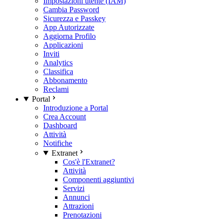
Impostazioni utente (IAM)
Cambia Password
Sicurezza e Passkey
App Autorizzate
Aggiorna Profilo
Applicazioni
Inviti
Analytics
Classifica
Abbonamento
Reclami
Portal
Introduzione a Portal
Crea Account
Dashboard
Attività
Notifiche
Extranet
Cos'è l'Extranet?
Attività
Componenti aggiuntivi
Servizi
Annunci
Attrazioni
Prenotazioni