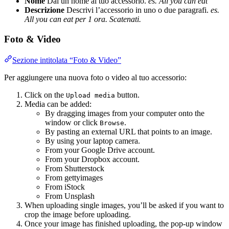
Nome
Dai un nome al tuo accessorio.
es. All you can eat
Descrizione
Descrivi l’accessorio in uno o due paragrafi.
es.
All you can eat per 1 ora. Scatenati.
Foto & Video
Sezione intitolata “Foto & Video”
Per aggiungere una nuova foto o video al tuo accessorio:
Click on the
button.
Upload media
Media can be added:
By dragging images from your computer onto the
window or click
.
Browse
By pasting an external URL that points to an image.
By using your laptop camera.
From your Google Drive account.
From your Dropbox account.
From Shutterstock
From gettyimages
From iStock
From Unsplash
When uploading single images, you’ll be asked if you want to
crop the image before uploading.
Once your image has finished uploading, the pop-up window