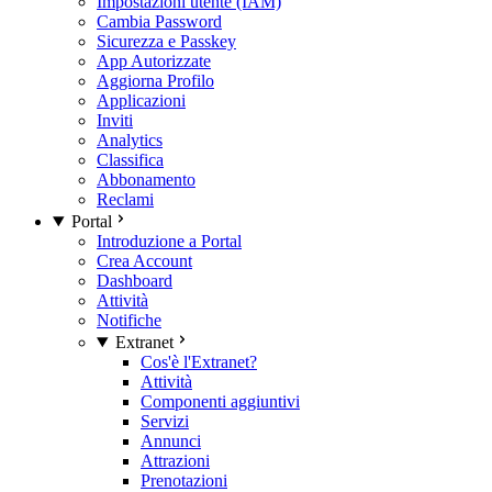
Impostazioni utente (IAM)
Cambia Password
Sicurezza e Passkey
App Autorizzate
Aggiorna Profilo
Applicazioni
Inviti
Analytics
Classifica
Abbonamento
Reclami
Portal
Introduzione a Portal
Crea Account
Dashboard
Attività
Notifiche
Extranet
Cos'è l'Extranet?
Attività
Componenti aggiuntivi
Servizi
Annunci
Attrazioni
Prenotazioni