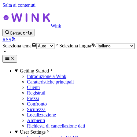
Salta ai contenuti
Wink
Cerca
Ctrl
K
RSS
Seleziona tema
Seleziona lingua
Getting Started
Introduzione a Wink
Caratteristiche principali
Clienti
Registrati
Prezzi
Confronto
Sicurezza
Localizzazione
Ambienti
Richiesta di cancellazione dati
User Settings