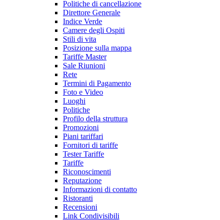
Politiche di cancellazione
Direttore Generale
Indice Verde
Camere degli Ospiti
Stili di vita
Posizione sulla mappa
Tariffe Master
Sale Riunioni
Rete
Termini di Pagamento
Foto e Video
Luoghi
Politiche
Profilo della struttura
Promozioni
Piani tariffari
Fornitori di tariffe
Tester Tariffe
Tariffe
Riconoscimenti
Reputazione
Informazioni di contatto
Ristoranti
Recensioni
Link Condivisibili