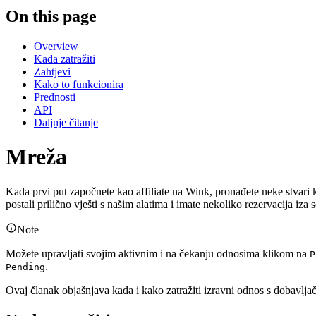
On this page
Overview
Kada zatražiti
Zahtjevi
Kako to funkcionira
Prednosti
API
Daljnje čitanje
Mreža
Kada prvi put započnete kao affiliate na Wink, pronađete neke stvari k
postali prilično vješti s našim alatima i imate nekoliko rezervacija iz
Note
Možete upravljati svojim aktivnim i na čekanju odnosima klikom na
P
.
Pending
Ovaj članak objašnjava kada i kako zatražiti izravni odnos s dobavljač