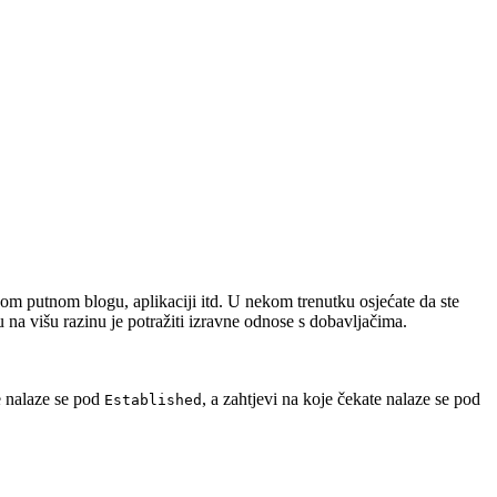
svom putnom blogu, aplikaciji itd. U nekom trenutku osjećate da ste
u na višu razinu je potražiti izravne odnose s dobavljačima.
e nalaze se pod
, a zahtjevi na koje čekate nalaze se pod
Established