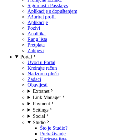
Sigurnost i Passkeys
Aplikacije s dopuštenjem
Ažuriraj profil
Aplikacije
Pozivi
Analitika
Rang lista
Pretplata
Zahtjevi
Portal
Uvod u Portal
Kreirajte račun
Nadzorna ploča
Zadaci
Obavijesti
Extranet
Link Manager
Payment
Settings
Social
Studio
Što je Studio?
Pretraživanje
Kurirane liste