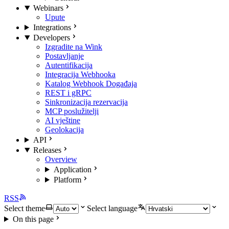
Webinars
Upute
Integrations
Developers
Izgradite na Wink
Postavljanje
Autentifikacija
Integracija Webhooka
Katalog Webhook Događaja
REST i gRPC
Sinkronizacija rezervacija
MCP poslužitelji
AI vještine
Geolokacija
API
Releases
Overview
Application
Platform
RSS
Select theme
Select language
On this page