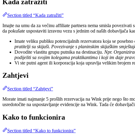
Kada zatražiti
Section titled “Kada zatražiti”
Imajte na umu da za većinu affiliate partnera nema smisla povezivati
da pokušate uspostaviti izravnu vezu s jednim od naših dobavljača kada
Imate veliku publiku potencijalnih rezervatora koja se posebn
pratitelji su skijaši. Povezivanje s planinskim skijaškim smješta
Dovodite vlastitu grupu putnika na destinaciju.
Npr. Organizirat
podijeliti sa svojim kolegama praktikantima i koji im daje prav
Vi ste putni agent ili korporacija koja upravlja velikim brojem r
Zahtjevi
Section titled “Zahtjevi”
Morate imati najmanje 5 prošlih rezervacija na Wink prije nego što m
usredotočite na uspostavljanje evidencije na Wink. Tada će dobavljač
Kako to funkcionira
Section titled “Kako to funkcionira”