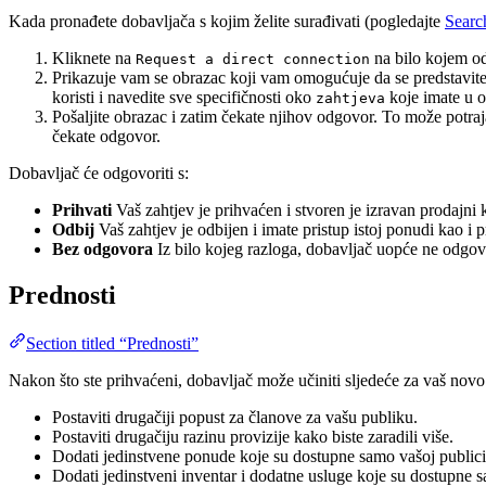
Kada pronađete dobavljača s kojim želite surađivati (pogledajte
Searc
Kliknete na
na bilo kojem od
Request a direct connection
Prikazuje vam se obrazac koji vam omogućuje da se predstavite do
koristi i navedite sve specifičnosti oko
koje imate u 
zahtjeva
Pošaljite obrazac i zatim čekate njihov odgovor. To može potraj
čekate odgovor.
Dobavljač će odgovoriti s:
Prihvati
Vaš zahtjev je prihvaćen i stvoren je izravan prodajni k
Odbij
Vaš zahtjev je odbijen i imate pristup istoj ponudi kao i 
Bez odgovora
Iz bilo kojeg razloga, dobavljač uopće ne odgova
Prednosti
Section titled “Prednosti”
Nakon što ste prihvaćeni, dobavljač može učiniti sljedeće za vaš novo 
Postaviti drugačiji popust za članove za vašu publiku.
Postaviti drugačiju razinu provizije kako biste zaradili više.
Dodati jedinstvene ponude koje su dostupne samo vašoj publici
Dodati jedinstveni inventar i dodatne usluge koje su dostupne s