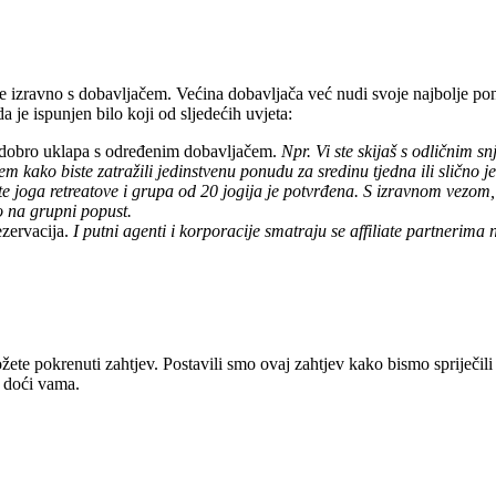
 se izravno s dobavljačem. Većina dobavljača već nudi svoje najbolje 
 je ispunjen bilo koji od sljedećih uvjeta:
o dobro uklapa s određenim dobavljačem.
Npr. Vi ste skijaš s odličnim s
jem kako biste zatražili jedinstvenu ponudu za sredinu tjedna ili slično 
e joga retreatove i grupa od 20 jogija je potvrđena. S izravnom vezom,
o na grupni popust.
ezervacija.
I putni agenti i korporacije smatraju se affiliate partnerima 
ožete pokrenuti zahtjev. Postavili smo ovaj zahtjev kako bismo spriječi
i doći vama.