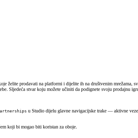
oje želite prodavati na platformi i dijelite ih na društvenim mrežama, 
a sebe. Sljedeća stvar koju možete učiniti da podignete svoju prodajnu igr
u Studio dijelu glavne navigacijske trake — aktivne vez
artnerships
em koji bi mogao biti koristan za oboje.