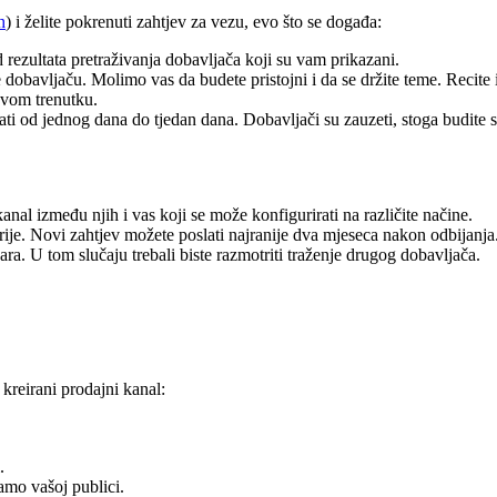
h
) i želite pokrenuti zahtjev za vezu, evo što se događa:
 rezultata pretraživanja dobavljača koji su vam prikazani.
bavljaču. Molimo vas da budete pristojni i da se držite teme. Recite im 
ovom trenutku.
ati od jednog dana do tjedan dana. Dobavljači su zauzeti, stoga budite 
anal između njih i vas koji se može konfigurirati na različite načine.
prije. Novi zahtjev možete poslati najranije dva mjeseca nakon odbijanja
ra. U tom slučaju trebali biste razmotriti traženje drugog dobavljača.
kreirani prodajni kanal:
.
amo vašoj publici.