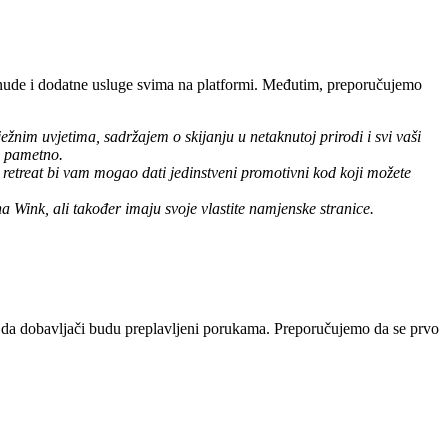
ponude i dodatne usluge svima na platformi. Međutim, preporučujemo
nježnim uvjetima, sadržajem o skijanju u netaknutoj prirodi i svi vaši
je pametno.
 retreat bi vam mogao dati jedinstveni promotivni kod koji možete
na Wink, ali također imaju svoje vlastite namjenske stranice.
li da dobavljači budu preplavljeni porukama. Preporučujemo da se prvo