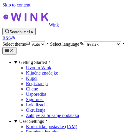
Skip to content
Wink
Search
Ctrl
K
RSS
Select theme
Select language
Getting Started
Uvod u Wink
Ključne značajke
Kupci
Registracija
Cijene
Usporedba
Sigurnost
Lokalizacija
Okruženja
Zahtjev za brisanje podataka
User Settings
Korisničke postavke (IAM)
Promjena lozinke