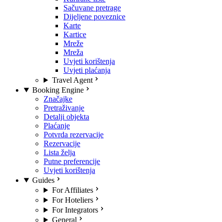
Sačuvane pretrage
Dijeljene poveznice
Karte
Kartice
Mreže
Mreža
Uvjeti korištenja
Uvjeti plaćanja
Travel Agent
Booking Engine
Značajke
Pretraživanje
Detalji objekta
Plaćanje
Potvrda rezervacije
Rezervacije
Lista želja
Putne preferencije
Uvjeti korištenja
Guides
For Affiliates
For Hoteliers
For Integrators
General