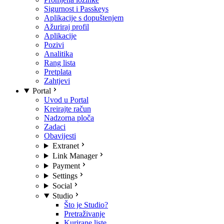
Sigurnost i Passkeys
Aplikacije s dopuštenjem
Ažuriraj profil
Aplikacije
Pozivi
Analitika
Rang lista
Pretplata
Zahtjevi
Portal
Uvod u Portal
Kreirajte račun
Nadzorna ploča
Zadaci
Obavijesti
Extranet
Link Manager
Payment
Settings
Social
Studio
Što je Studio?
Pretraživanje
Kurirane liste