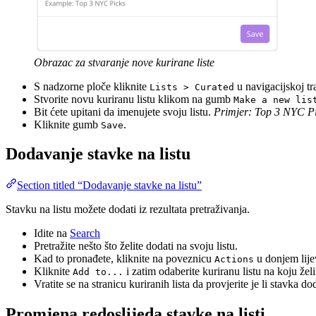
Obrazac za stvaranje nove kurirane liste
S nadzorne ploče kliknite
u navigacijskoj tra
Lists > Curated
Stvorite novu kuriranu listu klikom na gumb
Make a new lis
Bit ćete upitani da imenujete svoju listu.
Primjer: Top 3 NYC P
Kliknite gumb
.
Save
Dodavanje stavke na listu
Section titled “Dodavanje stavke na listu”
Stavku na listu možete dodati iz rezultata pretraživanja.
Idite na
Search
Pretražite nešto što želite dodati na svoju listu.
Kad to pronađete, kliknite na poveznicu
u donjem lijev
Actions
Kliknite
i zatim odaberite kuriranu listu na koju želi
Add to...
Vratite se na stranicu kuriranih lista da provjerite je li stavka do
Promjena redoslijeda stavke na listi