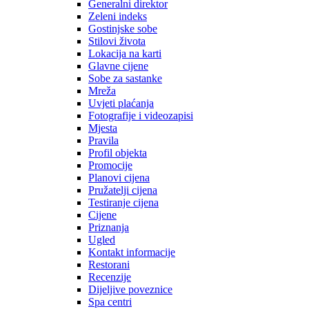
Generalni direktor
Zeleni indeks
Gostinjske sobe
Stilovi života
Lokacija na karti
Glavne cijene
Sobe za sastanke
Mreža
Uvjeti plaćanja
Fotografije i videozapisi
Mjesta
Pravila
Profil objekta
Promocije
Planovi cijena
Pružatelji cijena
Testiranje cijena
Cijene
Priznanja
Ugled
Kontakt informacije
Restorani
Recenzije
Dijeljive poveznice
Spa centri