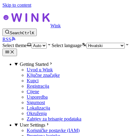
Skip to content
Wink
Search
Ctrl
K
RSS
Select theme
Select language
Getting Started
Uvod u Wink
Ključne značajke
Kupci
Registracija
Cijene
Usporedba
Sigurnost
Lokalizacija
Okruženja
Zahtjev za brisanje podataka
User Settings
Korisničke postavke (IAM)
Promjena lozinke