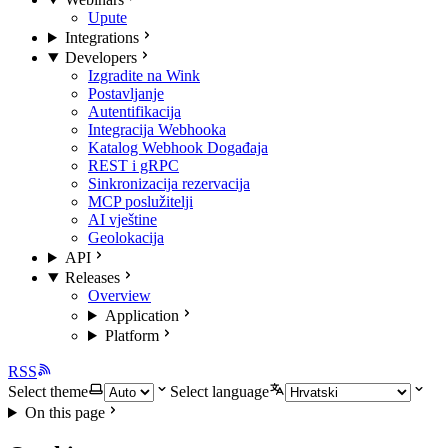
Upute
Integrations
Developers
Izgradite na Wink
Postavljanje
Autentifikacija
Integracija Webhooka
Katalog Webhook Događaja
REST i gRPC
Sinkronizacija rezervacija
MCP poslužitelji
AI vještine
Geolokacija
API
Releases
Overview
Application
Platform
RSS
Select theme
Select language
On this page