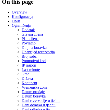
On this page
Overview
Konfiguracija
Opisi
Ograničenja
Dodatak
Glavna cijena
Plan cijena
Povratno
Duljina boravka
Unaprijed rezervacija
Broj soba
Promotivni kod
IP raspon
Last minute
Grad
Država
Kontinent
Vremenska zona
Datum prodaje
Datum boravka
Dani rezervacije u tjednu
Dani dolaska u tjednu
Dani odlaska u tjednu