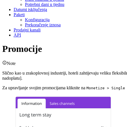
Potrebni dani u tjednu
Datumi isključenja
Paketi
Konfiguracija
Prekoračenje iznosa
Prodajni kanali
API
Promocije
Note
Slično kao u zrakoplovnoj industriji, hoteli zahtijevaju veliku fleksib
nadoplatu].
Za upravljanje svojim promocijama kliknite na
Monetize > Single