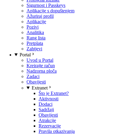
Sigurnost i Passkeys
Aplikacije s dopuštenjem
Ažuriraj profil
Aplikacije
Pozivi
Analitika
Rang lista
Pretplata
Zahtjevi
Portal
Uvod u Portal
Kreirajte račun
Nadzorna ploča
Zadaci
Obavijesti
Extranet
Što je Extranet?
Aktivnosti
Dodaci
Sadržaji
Obavijesti
Atrakcije
Rezervacije
Pravila otkazivanja