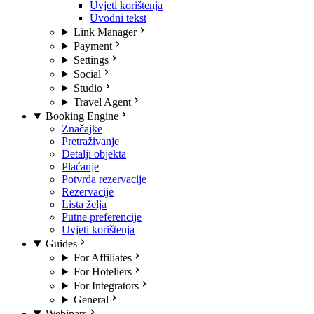
Uvjeti korištenja
Uvodni tekst
Link Manager
Payment
Settings
Social
Studio
Travel Agent
Booking Engine
Značajke
Pretraživanje
Detalji objekta
Plaćanje
Potvrda rezervacije
Rezervacije
Lista želja
Putne preferencije
Uvjeti korištenja
Guides
For Affiliates
For Hoteliers
For Integrators
General
Webinars