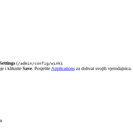
ettings
(
).
/admin/config/wink
je i kliknite
Save
. Posjetite
Applications
za dohvat svojih vjerodajnica.
tu