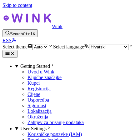
Skip to content
Wink
Search
Ctrl
K
RSS
Select theme
Select language
Getting Started
Uvod u Wink
Ključne značajke
Kupci
Registracija
Cijene
Usporedba
Sigurnost
Lokalizacija
Okruženja
Zahtjev za brisanje podataka
User Settings
Korisničke postavke (IAM)
Promjena lozinke