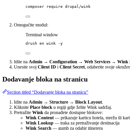
composer
require
drupal/wink
Omogućite modul:
Terminal window
drush
en
wink
-y
Idite na
Admin → Configuration → Web Services → Wink S
Unesite svoj
Client ID
i
Client Secret
, odaberite svoje okružen
Dodavanje bloka na stranicu
Section titled “Dodavanje bloka na stranicu”
Idite na
Admin → Structure → Block Layout
.
Kliknite
Place block
u regiji gdje želite Wink sadržaj.
Pretražite
Wink
da pronađete dostupne blokove:
Wink Content
— prikazuje karticu hotela, mrežu ili kar
Wink Lookup
— traka za pretraživanje destinacija
Wink Search
— gumb za odabir itinerera