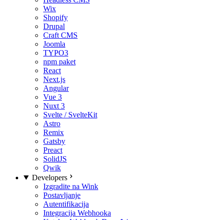
Wix
Shopify
Drupal
Craft CMS
Joomla
TYPO3
npm paket
React
Next.js
Angular
Vue 3
Nuxt 3
Svelte / SvelteKit
Astro
Remix
Gatsby
Preact
SolidJS
Qwik
Developers
Izgradite na Wink
Postavljanje
Autentifikacija
Integracija Webhooka