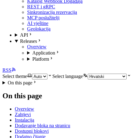
Katalog Webhook Događaja
REST i gRPC
Sinkronizacija rezervacija
MCP poslužitelji
AI vještine
Geolokacija
API
Releases
Overview
Application
Platform
RSS
Select theme
Select language
On this page
On this page
Overview
Zahtjevi
Instalacija
Dodavanje bloka na stranicu
Dostupni blokovi
Dodatno čitanje