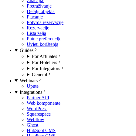
Značajke
Pretraživanje
Detalji objekta
Plaćanje
Potvrda rezervacije
Rezervacije
Lista želja
Putne preferencije
Uvjeti korištenja
Guides
For Affiliates
For Hoteliers
For Integrators
General
Webinars
Upute
Integrations
Partner API
Web komponente
WordPress
Squarespace
Webflow
Ghost
HubSpot CMS
Headless CMS