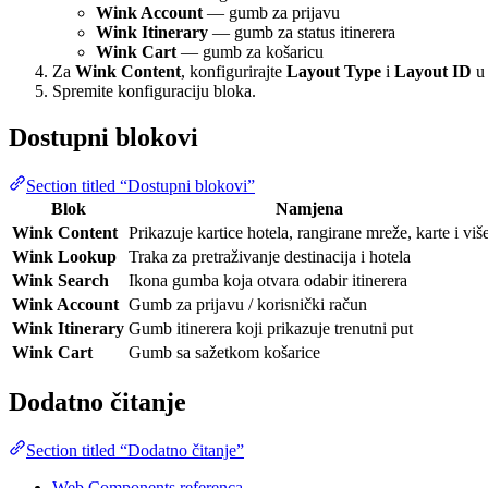
Wink Account
— gumb za prijavu
Wink Itinerary
— gumb za status itinerera
Wink Cart
— gumb za košaricu
Za
Wink Content
, konfigurirajte
Layout Type
i
Layout ID
u 
Spremite konfiguraciju bloka.
Dostupni blokovi
Section titled “Dostupni blokovi”
Blok
Namjena
Wink Content
Prikazuje kartice hotela, rangirane mreže, karte i viš
Wink Lookup
Traka za pretraživanje destinacija i hotela
Wink Search
Ikona gumba koja otvara odabir itinerera
Wink Account
Gumb za prijavu / korisnički račun
Wink Itinerary
Gumb itinerera koji prikazuje trenutni put
Wink Cart
Gumb sa sažetkom košarice
Dodatno čitanje
Section titled “Dodatno čitanje”
Web Components referenca