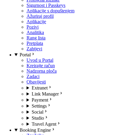
Sigurnost i Passkeys
Aplikacije s dopuštenjem
Ažuriraj profil
Aplikacije
Pozivi
Analitika
Rang lista
Pretplata
Zahtjevi
Portal
Uvod u Portal
Kreirajte račun
Nadzorna ploča
Zadaci
Obavijesti
Extranet
Link Manager
Payment
Settings
Social
Studio
Travel Agent
Booking Engine