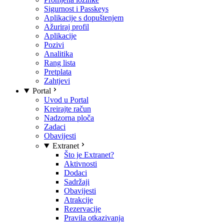
Sigurnost i Passkeys
Aplikacije s dopuštenjem
Ažuriraj profil
Aplikacije
Pozivi
Analitika
Rang lista
Pretplata
Zahtjevi
Portal
Uvod u Portal
Kreirajte račun
Nadzorna ploča
Zadaci
Obavijesti
Extranet
Što je Extranet?
Aktivnosti
Dodaci
Sadržaji
Obavijesti
Atrakcije
Rezervacije
Pravila otkazivanja