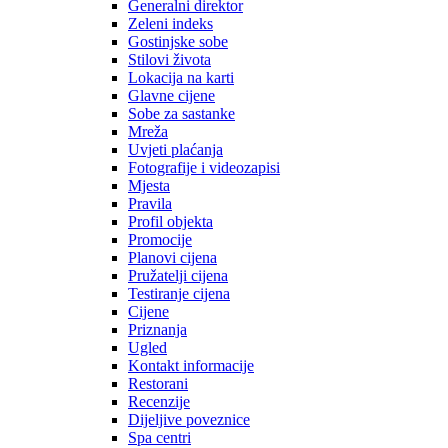
Generalni direktor
Zeleni indeks
Gostinjske sobe
Stilovi života
Lokacija na karti
Glavne cijene
Sobe za sastanke
Mreža
Uvjeti plaćanja
Fotografije i videozapisi
Mjesta
Pravila
Profil objekta
Promocije
Planovi cijena
Pružatelji cijena
Testiranje cijena
Cijene
Priznanja
Ugled
Kontakt informacije
Restorani
Recenzije
Dijeljive poveznice
Spa centri