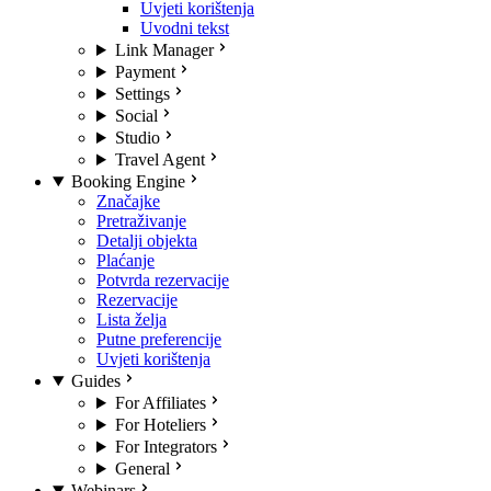
Uvjeti korištenja
Uvodni tekst
Link Manager
Payment
Settings
Social
Studio
Travel Agent
Booking Engine
Značajke
Pretraživanje
Detalji objekta
Plaćanje
Potvrda rezervacije
Rezervacije
Lista želja
Putne preferencije
Uvjeti korištenja
Guides
For Affiliates
For Hoteliers
For Integrators
General
Webinars