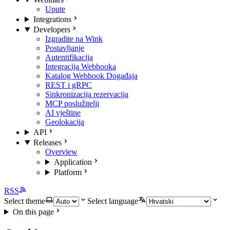
Upute
Integrations
Developers
Izgradite na Wink
Postavljanje
Autentifikacija
Integracija Webhooka
Katalog Webhook Događaja
REST i gRPC
Sinkronizacija rezervacija
MCP poslužitelji
AI vještine
Geolokacija
API
Releases
Overview
Application
Platform
RSS
Select theme
Select language
On this page