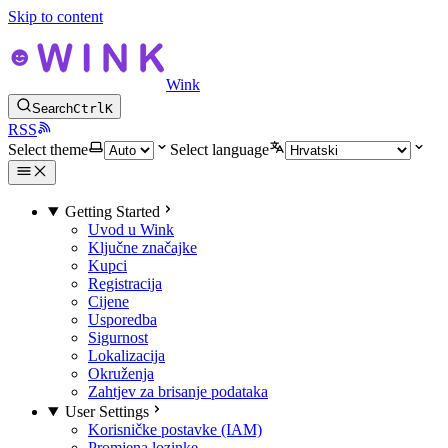
Skip to content
Wink
Search
Ctrl
K
RSS
Select theme
Select language
Getting Started
Uvod u Wink
Ključne značajke
Kupci
Registracija
Cijene
Usporedba
Sigurnost
Lokalizacija
Okruženja
Zahtjev za brisanje podataka
User Settings
Korisničke postavke (IAM)
Promjena lozinke