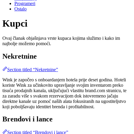
Programeri
Ostalo
Kupci
Ovaj članak objašnjava vrste kupaca kojima služimo i kako im
najbolje možemo pomoći.
Nekretnine
Section titled “Nekretnine”
Wink je započeo s onboardanjem hotela prije deset godina. Hoteli
koriste Wink za učinkovito upravljanje svojim inventarom preko
tisuća prodajnih kanala, uključujući vlastitu brand.com stranicu, te
za zaradu više s svakom rezervacijom dok istovremeno jačaju
direktne kanale uz pomoć naših alata fokusiranih na ugostiteljstvo
koji poboljšavaju identitet brenda i profitabilnost​.
Brendovi i lance
Section titled “Brendovi i lance”