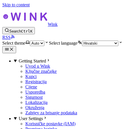
Skip to content
Wink
Search
Ctrl
K
RSS
Select theme
Select language
Getting Started
Uvod u Wink
Ključne značajke
Kupci
Registracija
Cijene
Usporedba
Sigurnost
Lokalizacija
Okruženja
Zahtjev za brisanje podataka
User Settings
Korisničke postavke (IAM)
Promjena lozinke