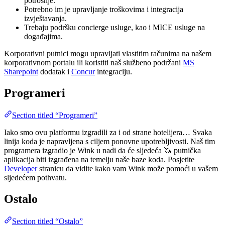
potrošnje.
Potrebno im je upravljanje troškovima i integracija
izvještavanja.
Trebaju podršku concierge usluge, kao i MICE usluge na
događajima.
Korporativni putnici mogu upravljati vlastitim računima na našem
korporativnom portalu ili koristiti naš službeno podržani
MS
Sharepoint
dodatak i
Concur
integraciju.
Programeri
Section titled “Programeri”
Iako smo ovu platformu izgradili za i od strane hotelijera… Svaka
linija koda je napravljena s ciljem ponovne upotrebljivosti. Naš tim
programera izgradio je Wink u nadi da će sljedeća 🦄 putnička
aplikacija biti izgrađena na temelju naše baze koda. Posjetite
Developer
stranicu da vidite kako vam Wink može pomoći u vašem
sljedećem pothvatu.
Ostalo
Section titled “Ostalo”