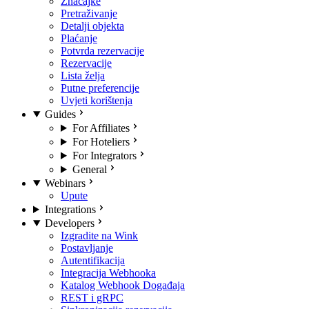
Značajke
Pretraživanje
Detalji objekta
Plaćanje
Potvrda rezervacije
Rezervacije
Lista želja
Putne preferencije
Uvjeti korištenja
Guides
For Affiliates
For Hoteliers
For Integrators
General
Webinars
Upute
Integrations
Developers
Izgradite na Wink
Postavljanje
Autentifikacija
Integracija Webhooka
Katalog Webhook Događaja
REST i gRPC