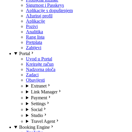
Sigurnost i Passkeys
Aplikacije s dopuštenjem
Ažuriraj profil
Aplikacije
Pozivi
Analitika
Rang lista
Pretplata
Zahtjevi
Portal
Uvod u Portal
Kreirajte račun
Nadzorna ploča
Zadaci
Obavijesti
Extranet
Link Manager
Payment
Settings
Social
Studio
Travel Agent
Booking Engine