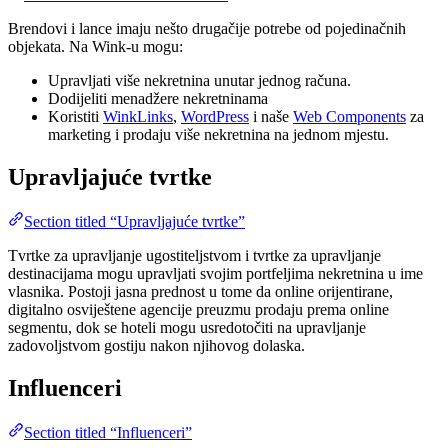
Brendovi i lance imaju nešto drugačije potrebe od pojedinačnih
objekata. Na Wink-u mogu:
Upravljati više nekretnina unutar jednog računa.
Dodijeliti menadžere nekretninama
Koristiti
WinkLinks
,
WordPress
i naše
Web Components
za
marketing i prodaju više nekretnina na jednom mjestu.
Upravljajuće tvrtke
Section titled “Upravljajuće tvrtke”
Tvrtke za upravljanje ugostiteljstvom i tvrtke za upravljanje
destinacijama mogu upravljati svojim portfeljima nekretnina u ime
vlasnika. Postoji jasna prednost u tome da online orijentirane,
digitalno osviještene agencije preuzmu prodaju prema online
segmentu, dok se hoteli mogu usredotočiti na upravljanje
zadovoljstvom gostiju nakon njihovog dolaska.
Influenceri
Section titled “Influenceri”