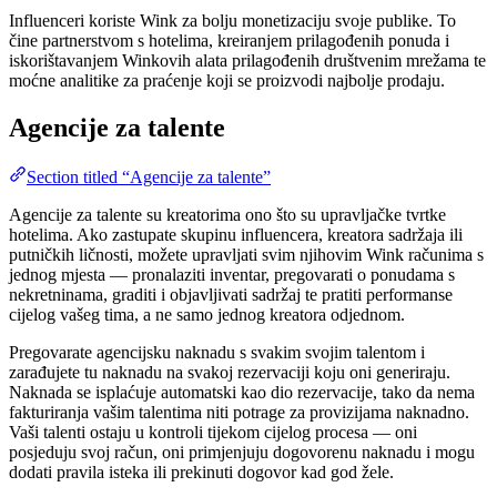
Influenceri koriste Wink za bolju monetizaciju svoje publike. To
čine partnerstvom s hotelima, kreiranjem prilagođenih ponuda i
iskorištavanjem Winkovih alata prilagođenih društvenim mrežama te
moćne analitike za praćenje koji se proizvodi najbolje prodaju​.
Agencije za talente
Section titled “Agencije za talente”
Agencije za talente su kreatorima ono što su upravljačke tvrtke
hotelima. Ako zastupate skupinu influencera, kreatora sadržaja ili
putničkih ličnosti, možete upravljati svim njihovim Wink računima s
jednog mjesta — pronalaziti inventar, pregovarati o ponudama s
nekretninama, graditi i objavljivati sadržaj te pratiti performanse
cijelog vašeg tima, a ne samo jednog kreatora odjednom.
Pregovarate agencijsku naknadu s svakim svojim talentom i
zarađujete tu naknadu na svakoj rezervaciji koju oni generiraju.
Naknada se isplaćuje automatski kao dio rezervacije, tako da nema
fakturiranja vašim talentima niti potrage za provizijama naknadno.
Vaši talenti ostaju u kontroli tijekom cijelog procesa — oni
posjeduju svoj račun, oni primjenjuju dogovorenu naknadu i mogu
dodati pravila isteka ili prekinuti dogovor kad god žele.