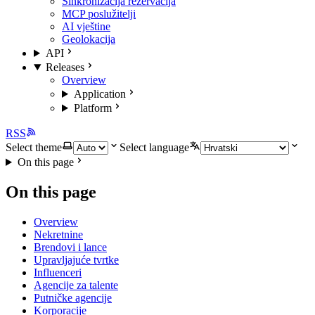
Sinkronizacija rezervacija
MCP poslužitelji
AI vještine
Geolokacija
API
Releases
Overview
Application
Platform
RSS
Select theme
Select language
On this page
On this page
Overview
Nekretnine
Brendovi i lance
Upravljajuće tvrtke
Influenceri
Agencije za talente
Putničke agencije
Korporacije