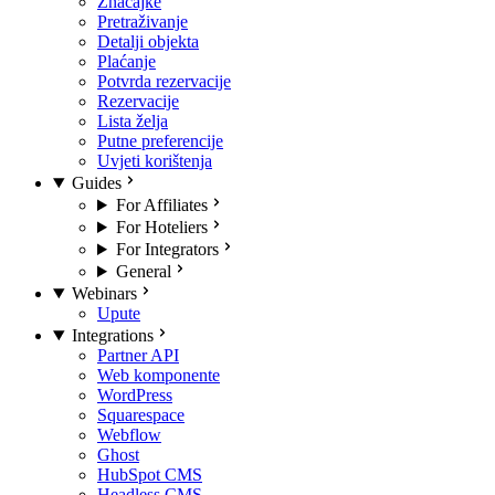
Značajke
Pretraživanje
Detalji objekta
Plaćanje
Potvrda rezervacije
Rezervacije
Lista želja
Putne preferencije
Uvjeti korištenja
Guides
For Affiliates
For Hoteliers
For Integrators
General
Webinars
Upute
Integrations
Partner API
Web komponente
WordPress
Squarespace
Webflow
Ghost
HubSpot CMS
Headless CMS