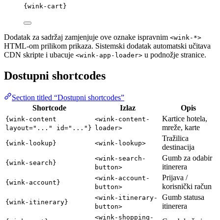
{wink-cart}
Dodatak za sadržaj zamjenjuje ove oznake ispravnim
<wink-*>
HTML-om prilikom prikaza. Sistemski dodatak automatski učitava
CDN skripte i ubacuje
u podnožje stranice.
<wink-app-loader>
Dostupni shortcodes
Section titled “Dostupni shortcodes”
Shortcode
Izlaz
Opis
Kartice hotela,
{wink-content
<wink-content-
mreže, karte
layout="..." id="..."}
loader>
Tražilica
{wink-lookup}
<wink-lookup>
destinacija
Gumb za odabir
<wink-search-
{wink-search}
itinerera
button>
Prijava /
<wink-account-
{wink-account}
korisnički račun
button>
Gumb statusa
<wink-itinerary-
{wink-itinerary}
itinerera
button>
<wink-shopping-