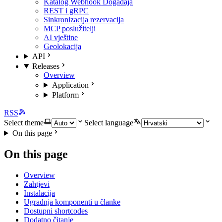
Katalog Webhook Događaja
REST i gRPC
Sinkronizacija rezervacija
MCP poslužitelji
AI vještine
Geolokacija
API
Releases
Overview
Application
Platform
RSS
Select theme
Select language
On this page
On this page
Overview
Zahtjevi
Instalacija
Ugradnja komponenti u članke
Dostupni shortcodes
Dodatno čitanje