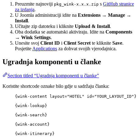
Preuzmite najnoviji
s
GitHub stranice
pkg_wink-x.x.x.zip
za izdanja
.
U Joomla administraciji idite na
Extensions → Manage →
Install
.
Učitajte zip datoteku i kliknite
Upload & Install
.
Oba dodatka se automatski aktiviraju. Idite na
Components
→ Wink Settings
.
Unesite svoj
Client ID
i
Client Secret
te kliknite
Save
.
Posjetite
Applications
za dohvat svojih vjerodajnica.
Ugradnja komponenti u članke
Section titled “Ugradnja komponenti u članke”
Koristite shortcode oznake bilo gdje u sadržaju članka:
{wink-content layout="HOTEL" id="YOUR_LAYOUT_ID"}
{wink-lookup}
{wink-search}
{wink-account}
{wink-itinerary}