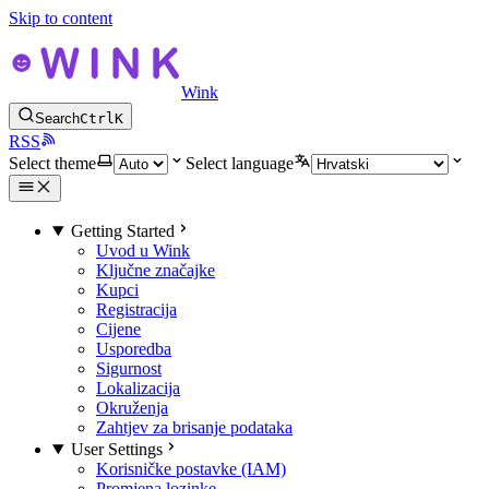
Skip to content
Wink
Search
Ctrl
K
RSS
Select theme
Select language
Getting Started
Uvod u Wink
Ključne značajke
Kupci
Registracija
Cijene
Usporedba
Sigurnost
Lokalizacija
Okruženja
Zahtjev za brisanje podataka
User Settings
Korisničke postavke (IAM)
Promjena lozinke