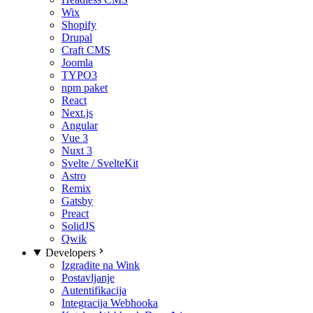
Wix
Shopify
Drupal
Craft CMS
Joomla
TYPO3
npm paket
React
Next.js
Angular
Vue 3
Nuxt 3
Svelte / SvelteKit
Astro
Remix
Gatsby
Preact
SolidJS
Qwik
Developers
Izgradite na Wink
Postavljanje
Autentifikacija
Integracija Webhooka