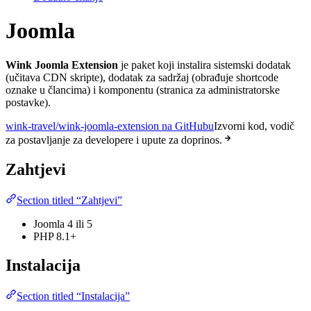
Joomla
Wink Joomla Extension
je paket koji instalira sistemski dodatak
(učitava CDN skripte), dodatak za sadržaj (obrađuje shortcode
oznake u člancima) i komponentu (stranica za administratorske
postavke).
wink-travel/wink-joomla-extension na GitHubu
Izvorni kod, vodič
za postavljanje za developere i upute za doprinos.
Zahtjevi
Section titled “Zahtjevi”
Joomla 4 ili 5
PHP 8.1+
Instalacija
Section titled “Instalacija”