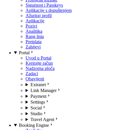
Sigurnost i Passkeys
Aplikacije s dopuštenjem
Ažuriraj profil
Aplikacije
Pozivi
Analitika
Rang lista
Pretplata
Zahtjevi
Portal
Uvod u Portal
Kreirajte račun
Nadzorna ploča
Zadaci
Obavijesti
Extranet
Link Manager
Payment
Settings
Social
Studio
Travel Agent
Booking Engine