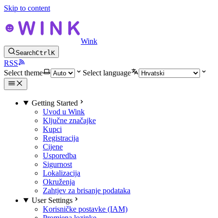
Skip to content
Wink
Search
Ctrl
K
RSS
Select theme
Select language
Getting Started
Uvod u Wink
Ključne značajke
Kupci
Registracija
Cijene
Usporedba
Sigurnost
Lokalizacija
Okruženja
Zahtjev za brisanje podataka
User Settings
Korisničke postavke (IAM)
Promjena lozinke