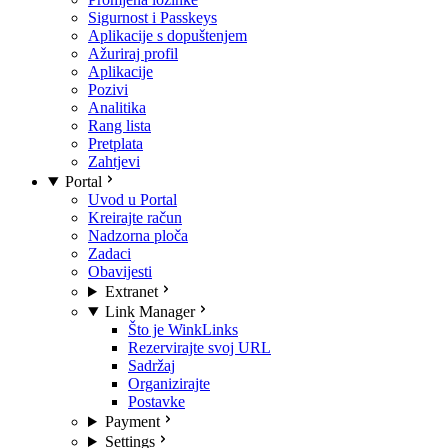
Sigurnost i Passkeys
Aplikacije s dopuštenjem
Ažuriraj profil
Aplikacije
Pozivi
Analitika
Rang lista
Pretplata
Zahtjevi
Portal
Uvod u Portal
Kreirajte račun
Nadzorna ploča
Zadaci
Obavijesti
Extranet
Link Manager
Što je WinkLinks
Rezervirajte svoj URL
Sadržaj
Organizirajte
Postavke
Payment
Settings