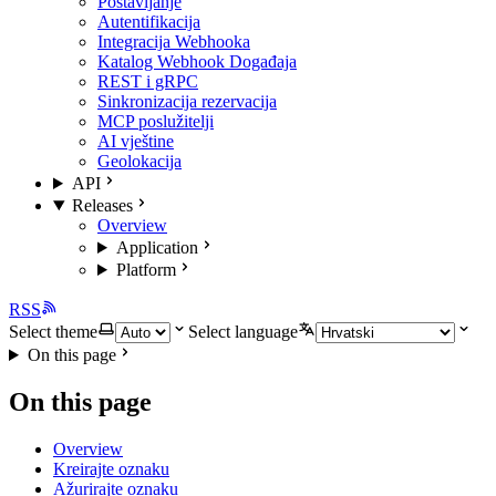
Postavljanje
Autentifikacija
Integracija Webhooka
Katalog Webhook Događaja
REST i gRPC
Sinkronizacija rezervacija
MCP poslužitelji
AI vještine
Geolokacija
API
Releases
Overview
Application
Platform
RSS
Select theme
Select language
On this page
On this page
Overview
Kreirajte oznaku
Ažurirajte oznaku