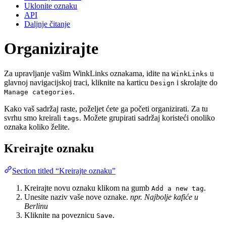
Uklonite oznaku
API
Daljnje čitanje
Organizirajte
Za upravljanje vašim WinkLinks oznakama, idite na
u
WinkLinks
glavnoj navigacijskoj traci, kliknite na karticu
i skrolajte do
Design
.
Manage categories
Kako vaš sadržaj raste, poželjet ćete ga početi organizirati. Za tu
svrhu smo kreirali
. Možete grupirati sadržaj koristeći onoliko
tags
oznaka koliko želite.
Kreirajte oznaku
Section titled “Kreirajte oznaku”
Kreirajte novu oznaku klikom na gumb
.
Add a new tag
Unesite naziv vaše nove oznake.
npr. Najbolje kafiće u
Berlinu
Kliknite na poveznicu
.
Save