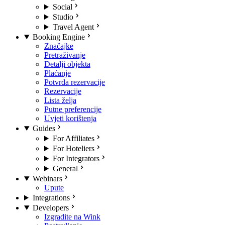
Social
Studio
Travel Agent
Booking Engine
Značajke
Pretraživanje
Detalji objekta
Plaćanje
Potvrda rezervacije
Rezervacije
Lista želja
Putne preferencije
Uvjeti korištenja
Guides
For Affiliates
For Hoteliers
For Integrators
General
Webinars
Upute
Integrations
Developers
Izgradite na Wink