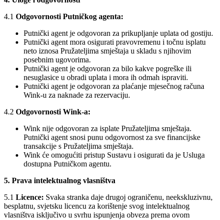
4.1
Odgovornosti Putničkog agenta:
Putnički agent je odgovoran za prikupljanje uplata od gostiju.
Putnički agent mora osigurati pravovremenu i točnu isplatu
neto iznosa Pružateljima smještaja u skladu s njihovim
posebnim ugovorima.
Putnički agent je odgovoran za bilo kakve pogreške ili
nesuglasice u obradi uplata i mora ih odmah ispraviti.
Putnički agent je odgovoran za plaćanje mjesečnog računa
Wink-u za naknade za rezervaciju.
4.2
Odgovornosti Wink-a:
Wink nije odgovoran za isplate Pružateljima smještaja.
Putnički agent snosi punu odgovornost za sve financijske
transakcije s Pružateljima smještaja.
Wink će omogućiti pristup Sustavu i osigurati da je Usluga
dostupna Putničkom agentu.
5. Prava intelektualnog vlasništva
5.1
Licence:
Svaka stranka daje drugoj ograničenu, neekskluzivnu,
besplatnu, svjetsku licencu za korištenje svog intelektualnog
vlasništva isključivo u svrhu ispunjenja obveza prema ovom