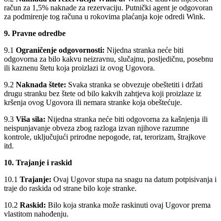
račun za 1,5% naknade za rezervaciju. Putnički agent je odgovoran
za podmirenje tog računa u rokovima plaćanja koje odredi Wink.
9. Pravne odredbe
9.1
Ograničenje odgovornosti:
Nijedna stranka neće biti
odgovorna za bilo kakvu neizravnu, slučajnu, posljedičnu, posebnu
ili kaznenu štetu koja proizlazi iz ovog Ugovora.
9.2
Naknada štete:
Svaka stranka se obvezuje obeštetiti i držati
drugu stranku bez štete od bilo kakvih zahtjeva koji proizlaze iz
kršenja ovog Ugovora ili nemara stranke koja obeštećuje.
9.3
Viša sila:
Nijedna stranka neće biti odgovorna za kašnjenja ili
neispunjavanje obveza zbog razloga izvan njihove razumne
kontrole, uključujući prirodne nepogode, rat, terorizam, štrajkove
itd.
10. Trajanje i raskid
10.1
Trajanje:
Ovaj Ugovor stupa na snagu na datum potpisivanja i
traje do raskida od strane bilo koje stranke.
10.2
Raskid:
Bilo koja stranka može raskinuti ovaj Ugovor prema
vlastitom nahođenju.