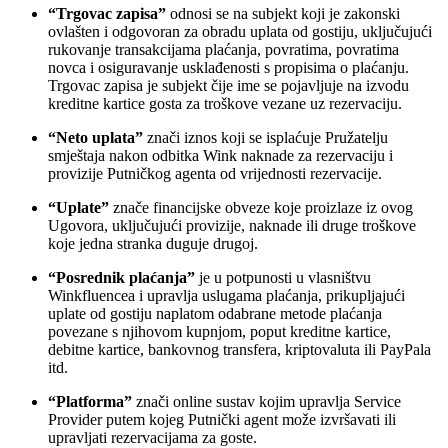
“Trgovac zapisa”
odnosi se na subjekt koji je zakonski
ovlašten i odgovoran za obradu uplata od gostiju, uključujući
rukovanje transakcijama plaćanja, povratima, povratima
novca i osiguravanje usklađenosti s propisima o plaćanju.
Trgovac zapisa je subjekt čije ime se pojavljuje na izvodu
kreditne kartice gosta za troškove vezane uz rezervaciju.
“Neto uplata”
znači iznos koji se isplaćuje Pružatelju
smještaja nakon odbitka Wink naknade za rezervaciju i
provizije Putničkog agenta od vrijednosti rezervacije.
“Uplate”
znače financijske obveze koje proizlaze iz ovog
Ugovora, uključujući provizije, naknade ili druge troškove
koje jedna stranka duguje drugoj.
“Posrednik plaćanja”
je u potpunosti u vlasništvu
Winkfluencea i upravlja uslugama plaćanja, prikupljajući
uplate od gostiju naplatom odabrane metode plaćanja
povezane s njihovom kupnjom, poput kreditne kartice,
debitne kartice, bankovnog transfera, kriptovaluta ili PayPala
itd.
“Platforma”
znači online sustav kojim upravlja Service
Provider putem kojeg Putnički agent može izvršavati ili
upravljati rezervacijama za goste.