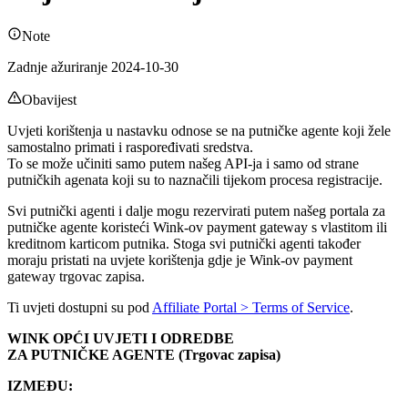
Note
Zadnje ažuriranje 2024-10-30
Obavijest
Uvjeti korištenja u nastavku odnose se na putničke agente koji žele
samostalno primati i raspoređivati sredstva.
To se može učiniti samo putem našeg API-ja i samo od strane
putničkih agenata koji su to naznačili tijekom procesa registracije.
Svi putnički agenti i dalje mogu rezervirati putem našeg portala za
putničke agente koristeći Wink-ov payment gateway s vlastitom ili
kreditnom karticom putnika. Stoga svi putnički agenti također
moraju pristati na uvjete korištenja gdje je Wink-ov payment
gateway trgovac zapisa.
Ti uvjeti dostupni su pod
Affiliate Portal > Terms of Service
.
WINK OPĆI UVJETI I ODREDBE
ZA PUTNIČKE AGENTE (Trgovac zapisa)
IZMEĐU: