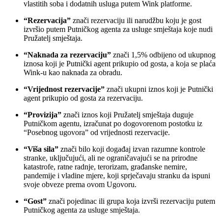
vlastitih soba i dodatnih usluga putem Wink platforme.
“Rezervacija”
znači rezervaciju ili narudžbu koju je gost
izvršio putem Putničkog agenta za usluge smještaja koje nudi
Pružatelj smještaja.
“Naknada za rezervaciju”
znači 1,5% odbijeno od ukupnog
iznosa koji je Putnički agent prikupio od gosta, a koja se plaća
Wink-u kao naknada za obradu.
“Vrijednost rezervacije”
znači ukupni iznos koji je Putnički
agent prikupio od gosta za rezervaciju.
“Provizija”
znači iznos koji Pružatelj smještaja duguje
Putničkom agentu, izračunat po dogovorenom postotku iz
“Posebnog ugovora” od vrijednosti rezervacije.
“Viša sila”
znači bilo koji događaj izvan razumne kontrole
stranke, uključujući, ali ne ograničavajući se na prirodne
katastrofe, ratne radnje, terorizam, građanske nemire,
pandemije i vladine mjere, koji sprječavaju stranku da ispuni
svoje obveze prema ovom Ugovoru.
“Gost”
znači pojedinac ili grupa koja izvrši rezervaciju putem
Putničkog agenta za usluge smještaja.