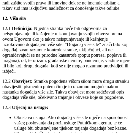
radi zaštite svojih prava ili imovine dok se ne imenuje arbitar, a
takav sud ima isključivu nadležnost za donošenje takve odluke.
12. Viša sila
12.1
Definicija:
Nijedna stranka neće biti odgovorna za
neispunjavanje ili kašnjenje u ispunjavanju svojih obveza prema
ovom Ugovoru ako je takvo neispunjavanje ili kašnjenje
uzrokovano događajem više sile. “Događaj više sile” znači bilo koji
događaj izvan razumne kontrole stranke, uključujući, ali ne
ograničavajući se na prirodne katastrofe (poput potresa, poplava ili
uragana), rat, terorizam, građanske nemire, pandemije, vladine mjere
ili bilo koji drugi događaj koji se nije mogao razumno predvidjeti ili
izbjeći.
12.2
Obavijest:
Stranka pogođena višom silom mora drugu stranku
obavijestiti pismenim putem čim je to razumno moguće nakon
nastanka događaja više sile. Takva obavijest mora sadržavati opis
događaja više sile, očekivano trajanje i obveze koje su pogođene.
12.3
Utjecaj na usluge:
Obustava usluga: Ako događaj više sile utječe na sposobnost
vašeg poslovanja da pruži usluge Putničkom agentu, te će
usluge biti obustavljene tijekom trajanja događaja bez kazne.