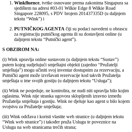
Winkfluence
, tvrtke osnovane prema zakonima Singapura sa
sjedištem na adresi #03-01 Wilkie Edge 8 Wilkie Road
Singapore 228095, s PDV brojem 201437335D (u daljnjem
tekstu “Wink”) i
PUTNIČKOG AGENTA
čiji su podaci navedeni u obrascu
za registraciju putničkog agenta ili su dostavljeni online (u
daljnjem tekstu “Putnički agent”).
S OBZIROM NA:
(i) Wink upravlja online sustavom (u daljnjem tekstu “Sustav”)
putem kojeg sudjelujući smještajni objekti (zajedno “Pružatelji
smještaja”) mogu učiniti svoj inventar dostupnim za rezervaciju, a
Putnički agent može izvršavati rezervacije kod takvih Pružatelja
smještaja u ime svojih gostiju (u daljnjem tekstu “Usluga”);
(ii) Wink ne posjeduje, ne kontrolira, ne nudi niti upravlja bilo kojim
oglasima. Wink nije stranka ugovora sklopljenih izravno između
Pružatelja smještaja i gostiju. Wink ne djeluje kao agent u bilo kojem
svojstvu za Pružatelje smještaja;
(iii) Wink održava i koristi vlastite web stranice (u daljnjem tekstu
“Wink web stranice”) i također pruža Uslugu te poveznice na
Uslugu na web stranicama trećih strana;