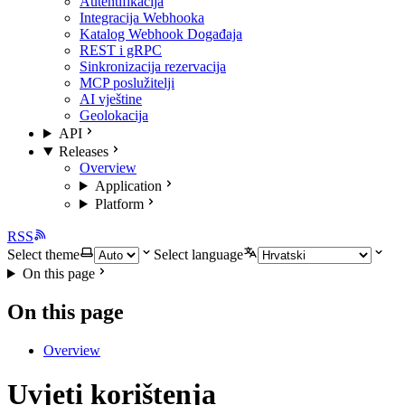
Autentifikacija
Integracija Webhooka
Katalog Webhook Događaja
REST i gRPC
Sinkronizacija rezervacija
MCP poslužitelji
AI vještine
Geolokacija
API
Releases
Overview
Application
Platform
RSS
Select theme
Select language
On this page
On this page
Overview
Uvjeti korištenja