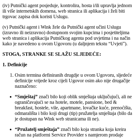
(iv) Putnički agent posjeduje, kontrolira, hosta i/ili upravlja jednom
ili više internetskih domena, web stranica ili aplikacija i želi biti
trgovac zapisa dok koristi Uslugu.
(v) Putnički agent i Wink žele da Putnički agent učini Uslugu
(izravno ili neizravno) dostupnom svojim kupcima i posjetiteljima
web stranica i aplikacija Putničkog agenta pod uvjetima i na način
kako je navedeno u ovom Ugovoru (u daljnjem tekstu “Uvjeti”).
STOGA, STRANKE SE SLAŽU SLJEDEĆE:
1. Definicije
Osim termina definiranih drugdje u ovom Ugovoru, sljedeće
definicije vrijede kroz cijeli Ugovor osim ako nije drugačije
naznačeno:
“Smještaj”
znači bilo koji oblik smještaja uključujući, ali ne
ograničavajući se na hotele, motele, pansione, bed &
breakfast, hostele, vile, apartmane, lovačke kuće, prenoćišta,
odmarališta i bilo koji drugi (tip) pružatelja smještaja (bilo da
je dostupan na Wink web stranicama ili ne).
“Pružatelj smještaja”
znači bilo koja stranka koja kreira
račun na platformi Service Provider s namjerom prodaje