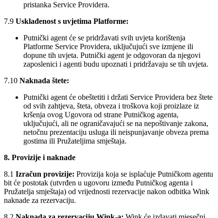
pristanka Service Providera.
7.9
Usklađenost s uvjetima Platforme:
Putnički agent će se pridržavati svih uvjeta korištenja
Platforme Service Providera, uključujući sve izmjene ili
dopune tih uvjeta. Putnički agent je odgovoran da njegovi
zaposlenici i agenti budu upoznati i pridržavaju se tih uvjeta.
7.10
Naknada štete:
Putnički agent će obeštetiti i držati Service Providera bez štete
od svih zahtjeva, šteta, obveza i troškova koji proizlaze iz
kršenja ovog Ugovora od strane Putničkog agenta,
uključujući, ali ne ograničavajući se na nepoštivanje zakona,
netočnu prezentaciju usluga ili neispunjavanje obveza prema
gostima ili Pružateljima smještaja.
8. Provizije i naknade
8.1
Izračun provizije:
Provizija koja se isplaćuje Putničkom agentu
bit će postotak (utvrđen u ugovoru između Putničkog agenta i
Pružatelja smještaja) od vrijednosti rezervacije nakon odbitka Wink
naknade za rezervaciju.
8.2
Naknada za rezervaciju Wink-a:
Wink će izdavati mjesečni