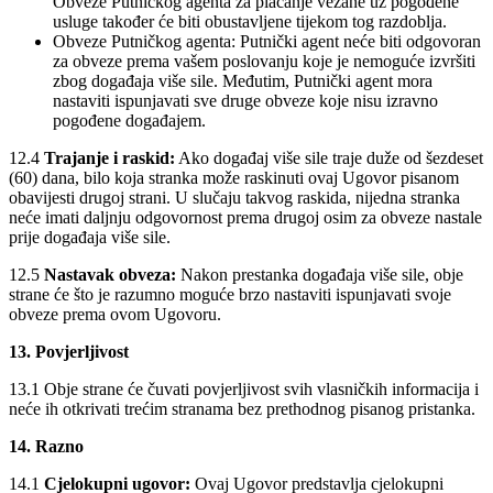
Obveze Putničkog agenta za plaćanje vezane uz pogođene
usluge također će biti obustavljene tijekom tog razdoblja.
Obveze Putničkog agenta: Putnički agent neće biti odgovoran
za obveze prema vašem poslovanju koje je nemoguće izvršiti
zbog događaja više sile. Međutim, Putnički agent mora
nastaviti ispunjavati sve druge obveze koje nisu izravno
pogođene događajem.
12.4
Trajanje i raskid:
Ako događaj više sile traje duže od šezdeset
(60) dana, bilo koja stranka može raskinuti ovaj Ugovor pisanom
obavijesti drugoj strani. U slučaju takvog raskida, nijedna stranka
neće imati daljnju odgovornost prema drugoj osim za obveze nastale
prije događaja više sile.
12.5
Nastavak obveza:
Nakon prestanka događaja više sile, obje
strane će što je razumno moguće brzo nastaviti ispunjavati svoje
obveze prema ovom Ugovoru.
13. Povjerljivost
13.1 Obje strane će čuvati povjerljivost svih vlasničkih informacija i
neće ih otkrivati trećim stranama bez prethodnog pisanog pristanka.
14. Razno
14.1
Cjelokupni ugovor:
Ovaj Ugovor predstavlja cjelokupni