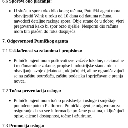
6.6
Sporovi oko plaćanja:
U slučaju spora oko bilo kojeg računa, Putnički agent mora
obavijestiti Wink u roku od 10 dana od datuma računa,
navodeći detaljne razloge spora. Obje strane će u dobroj vjeri
pregovarati kako bi spor brzo riješile. Nesporni dio računa
mora biti plaćen do roka dospijeća.
7. Odgovornosti Putničkog agenta
7.1
Usklađenost sa zakonima i propisima:
Putnički agent mora poštovati sve važeće lokalne, nacionalne
i međunarodne zakone, propise i industrijske standarde u
obavljanju svoje djelatnosti, uključujući, ali ne ograničavajući
se na zaštitu potrošača, zaštitu podataka i sprječavanje pranja
novca.
7.2
Točna prezentacija usluga:
Putnički agent mora točno predstavljati usluge i smještaje
ponuđene putem Platforme. Putnički agent je odgovoran za
osiguranje da su sve informacije pružene gostima, uključujući
opise, cijene i dostupnost, točne i ažurirane.
7.3
Promocija usluga: