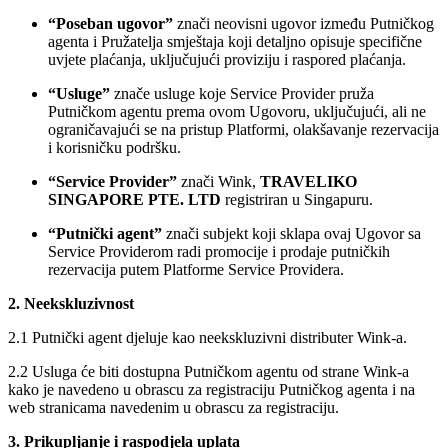
“Poseban ugovor”
znači neovisni ugovor između Putničkog
agenta i Pružatelja smještaja koji detaljno opisuje specifične
uvjete plaćanja, uključujući proviziju i raspored plaćanja.
“Usluge”
znače usluge koje Service Provider pruža
Putničkom agentu prema ovom Ugovoru, uključujući, ali ne
ograničavajući se na pristup Platformi, olakšavanje rezervacija
i korisničku podršku.
“Service Provider”
znači Wink,
TRAVELIKO
SINGAPORE PTE. LTD
registriran u Singapuru.
“Putnički agent”
znači subjekt koji sklapa ovaj Ugovor sa
Service Providerom radi promocije i prodaje putničkih
rezervacija putem Platforme Service Providera.
2. Neekskluzivnost
2.1 Putnički agent djeluje kao neekskluzivni distributer Wink-a.
2.2 Usluga će biti dostupna Putničkom agentu od strane Wink-a
kako je navedeno u obrascu za registraciju Putničkog agenta i na
web stranicama navedenim u obrascu za registraciju.
3. Prikupljanje i raspodjela uplata