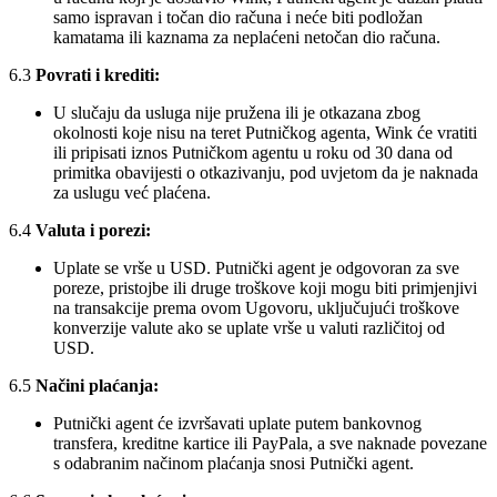
samo ispravan i točan dio računa i neće biti podložan
kamatama ili kaznama za neplaćeni netočan dio računa.
6.3
Povrati i krediti:
U slučaju da usluga nije pružena ili je otkazana zbog
okolnosti koje nisu na teret Putničkog agenta, Wink će vratiti
ili pripisati iznos Putničkom agentu u roku od 30 dana od
primitka obavijesti o otkazivanju, pod uvjetom da je naknada
za uslugu već plaćena.
6.4
Valuta i porezi:
Uplate se vrše u USD. Putnički agent je odgovoran za sve
poreze, pristojbe ili druge troškove koji mogu biti primjenjivi
na transakcije prema ovom Ugovoru, uključujući troškove
konverzije valute ako se uplate vrše u valuti različitoj od
USD.
6.5
Načini plaćanja:
Putnički agent će izvršavati uplate putem bankovnog
transfera, kreditne kartice ili PayPala, a sve naknade povezane
s odabranim načinom plaćanja snosi Putnički agent.