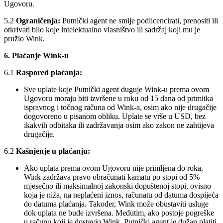
Ugovoru.
5.2
Ograničenja:
Putnički agent ne smije podlicencirati, prenositi ili
otkrivati bilo koje intelektualno vlasništvo ili sadržaj koji mu je
pružio Wink.
6. Plaćanje Wink-u
6.1
Raspored plaćanja:
Sve uplate koje Putnički agent duguje Wink-u prema ovom
Ugovoru moraju biti izvršene u roku od 15 dana od primitka
ispravnog i točnog računa od Wink-a, osim ako nije drugačije
dogovoreno u pisanom obliku. Uplate se vrše u USD, bez
ikakvih odbitaka ili zadržavanja osim ako zakon ne zahtijeva
drugačije.
6.2
Kašnjenje u plaćanju:
Ako uplata prema ovom Ugovoru nije primljena do roka,
Wink zadržava pravo obračunati kamatu po stopi od 5%
mjesečno ili maksimalnoj zakonski dopuštenoj stopi, ovisno
koja je niža, na neplaćeni iznos, računatu od datuma dospijeća
do datuma plaćanja. Također, Wink može obustaviti usluge
dok uplata ne bude izvršena. Međutim, ako postoje pogreške
u računu koji je dostavio Wink, Putnički agent je dužan platiti