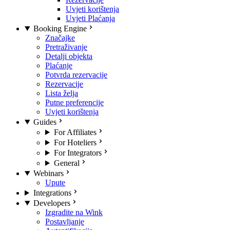
Uvjeti korištenja
Uvjeti Plaćanja
Booking Engine
Značajke
Pretraživanje
Detalji objekta
Plaćanje
Potvrda rezervacije
Rezervacije
Lista želja
Putne preferencije
Uvjeti korištenja
Guides
For Affiliates
For Hoteliers
For Integrators
General
Webinars
Upute
Integrations
Developers
Izgradite na Wink
Postavljanje