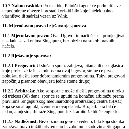
10.3
Nakon raskida:
Po raskidu, Putnički agent će podmiriti sve
nepodmirene obveze i prestati koristiti bilo koje intelektualno
vlasništvo ili sadržaj vezan uz Wink.
11. Mjerodavno pravo i rješavanje sporova
11.1
Mjerodavno pravo:
Ovaj Ugovor tumačit će se i primjenjivati
u skladu sa zakonima Singapura, bez obzira na sukob pravnih
načela.
11.2
Rješavanje sporova:
11.2.1
Pregovori:
U slučaju spora, zahtjeva, pitanja ili nesuglasica
koje proizlaze iz ili se odnose na ovaj Ugovor, strane će prvo
pokušati riješiti spor dobronamjernim pregovorima. Takvi pregovori
započinju pisanom obavijesti jedne strane drugoj.
11.2.2
Arbitraža:
Ako se spor ne može riješiti pregovorima u roku
od trideset (30) dana, spor će se uputiti na konačnu arbitražu prema
pravilima Singapurskog međunarodnog arbitražnog centra (SIAC),
koja se smatraju uključenima u ovaj članak. Broj arbitara bit će
jedan, a mjesto arbitraže Singapur. Jezik arbitraže bit će engleski.
11.2.3
Nadležnost:
Bez obzira na gore navedeno, bilo koja stranka
zadržava pravo tražiti privremenu ili zabranu u sudovima Singapura