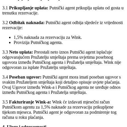
3.1
Prikupljanje uplata:
Putnički agent prikuplja uplatu od gosta u
trenutku rezervacije.
3.2
Odbitak naknada:
Putnički agent odbija sljedeće iz vrijednosti
rezervacije:
1,5% naknada za rezervaciju za Wink.
Provizija Putničkog agenta.
3.3
Neto uplata:
Preostali neto iznos Putnički agent isplaćuje
odgovarajućem Pružatelju smještaja prema uvjetima posebnog
ugovora između Putničkog agenta i Pružatelja smještaja. Wink nije
odgovoran za isplate Pružatelju smještaja.
3.4
Poseban ugovor:
Putnički agent mora imati poseban ugovor s
svakim Pružateljem smještaja koji detaljno opisuje uvjete plaćanja.
Ovaj Ugovor između Wink-a i Putničkog agenta ne uređuje odnos
između Putničkog agenta i Pružatelja smještaja.
3.5
Fakturiranje Wink-a:
Wink će izdavati mjesečni račun
Putničkom agentu za 1,5% naknade za rezervaciju prikupljene
tijekom mjeseca. Putnički agent je odgovoran za podmirenje tog
računa u roku plaćanja.
4. Uloge i odgovornosti