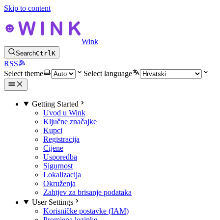
Skip to content
Wink
Search
Ctrl
K
RSS
Select theme
Select language
Getting Started
Uvod u Wink
Ključne značajke
Kupci
Registracija
Cijene
Usporedba
Sigurnost
Lokalizacija
Okruženja
Zahtjev za brisanje podataka
User Settings
Korisničke postavke (IAM)
Promjena lozinke