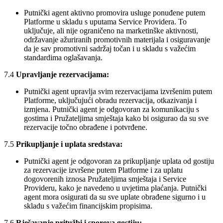
Putnički agent aktivno promovira usluge ponuđene putem
Platforme u skladu s uputama Service Providera. To
uključuje, ali nije ograničeno na marketinške aktivnosti,
održavanje ažuriranih promotivnih materijala i osiguravanje
da je sav promotivni sadržaj točan i u skladu s važećim
standardima oglašavanja.
7.4
Upravljanje rezervacijama:
Putnički agent upravlja svim rezervacijama izvršenim putem
Platforme, uključujući obradu rezervacija, otkazivanja i
izmjena. Putnički agent je odgovoran za komunikaciju s
gostima i Pružateljima smještaja kako bi osigurao da su sve
rezervacije točno obrađene i potvrđene.
7.5
Prikupljanje i uplata sredstava:
Putnički agent je odgovoran za prikupljanje uplata od gostiju
za rezervacije izvršene putem Platforme i za uplatu
dogovorenih iznosa Pružateljima smještaja i Service
Provideru, kako je navedeno u uvjetima plaćanja. Putnički
agent mora osigurati da su sve uplate obrađene sigurno i u
skladu s važećim financijskim propisima.
7.6
Rješavanje pritužbi i sporova gostiju: