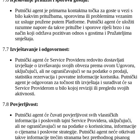
Putnički agent je primarna kontaktna točka za goste u vezi s
bilo kakvim pritužbama, sporovima ili problemima vezanim
uz usluge pružene putem Platforme. Putnički agent će uložiti
razumne napore da takve pritužbe i sporove riješi brzo i na
način koji održava pozitivan odnos s gostima i Pružateljima
smještaja.
7.7
Izvještavanje i odgovornost:
Putnički agent će Service Provideru redovito dostavljati
izvještaje o izvršavanju svojih obveza prema ovom Ugovoru,
uključujući, ali ne ograničavajući se na podatke o prodaji,
statistiku rezervacija i povratne informacije korisnika. Putnički
agent je odgovoran za točnost tih izvještaja i surađivat će sa
Service Providerom u bilo kojoj reviziji ili pregledu svojih
aktivnosti.
7.8
Povjerljivost:
Putnički agent će čuvati povjerljivost svih vlasničkih
informacija i poslovnih tajni Service Providera, uključujući,
ali ne ograničavajući se na podatke o korisnicima, informacije
o cijenama i poslovne strategije. Putnički agent neće otkrivati
takve informacije trećim stranama bez prethodnog pisanog