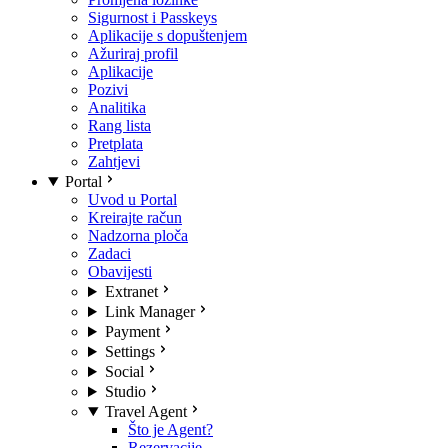
Sigurnost i Passkeys
Aplikacije s dopuštenjem
Ažuriraj profil
Aplikacije
Pozivi
Analitika
Rang lista
Pretplata
Zahtjevi
Portal
Uvod u Portal
Kreirajte račun
Nadzorna ploča
Zadaci
Obavijesti
Extranet
Link Manager
Payment
Settings
Social
Studio
Travel Agent
Što je Agent?
Rezervacije