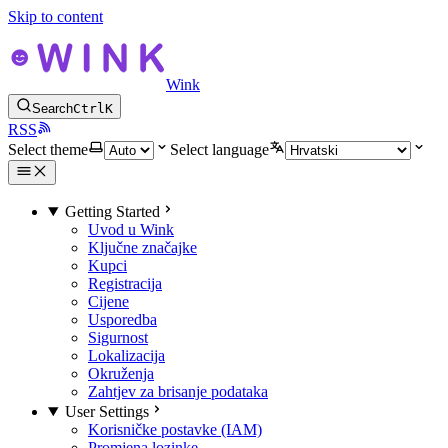
Skip to content
Wink
Search
Ctrl
K
RSS
Select theme
Select language
Getting Started
Uvod u Wink
Ključne značajke
Kupci
Registracija
Cijene
Usporedba
Sigurnost
Lokalizacija
Okruženja
Zahtjev za brisanje podataka
User Settings
Korisničke postavke (IAM)
Promjena lozinke