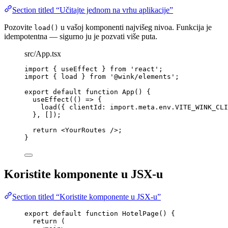
Section titled “Učitajte jednom na vrhu aplikacije”
Pozovite
u vašoj komponenti najvišeg nivoa. Funkcija je
load()
idempotentna — sigurno ju je pozvati više puta.
src/App.tsx
import
 { useEffect } 
from
'
react
'
;
import
 { load } 
from
'
@wink/elements
'
;
export
default
function
App
()
 {
useEffect
(
()
=>
 {
load
({ clientId: 
import.
meta
.
env
.
VITE_WINK_CLI
}
,
 []);
return
<
YourRoutes
 />
;
}
Koristite komponente u JSX-u
Section titled “Koristite komponente u JSX-u”
export
default
function
HotelPage
()
 {
return
 (