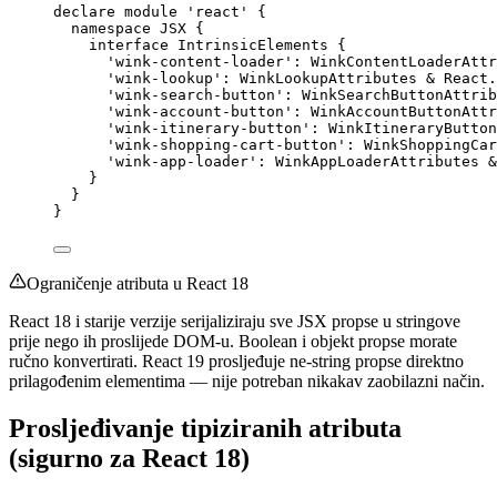
declare
module
'
react
'
 {
namespace
 JSX {
interface
 IntrinsicElements {
'
wink-content-loader
'
:
WinkContentLoaderAttr
'
wink-lookup
'
:
WinkLookupAttributes
&
 React
.
'
wink-search-button
'
:
WinkSearchButtonAttrib
'
wink-account-button
'
:
WinkAccountButtonAttr
'
wink-itinerary-button
'
:
WinkItineraryButton
'
wink-shopping-cart-button
'
:
WinkShoppingCar
'
wink-app-loader
'
:
WinkAppLoaderAttributes
&
}
}
}
Ograničenje atributa u React 18
React 18 i starije verzije serijaliziraju sve JSX propse u stringove
prije nego ih proslijede DOM-u. Boolean i objekt propse morate
ručno konvertirati. React 19 prosljeđuje ne-string propse direktno
prilagođenim elementima — nije potreban nikakav zaobilazni način.
Prosljeđivanje tipiziranih atributa
(sigurno za React 18)