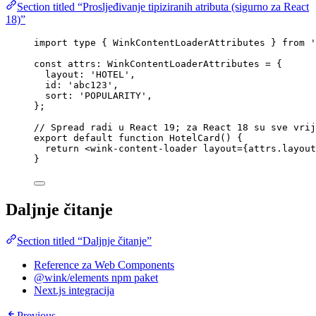
Section titled “Prosljeđivanje tipiziranih atributa (sigurno za React
18)”
import
type
 { WinkContentLoaderAttributes } 
from
'
const 
attrs
:
WinkContentLoaderAttributes
 = {
layout: 
'
HOTEL
'
,
id: 
'
abc123
'
,
sort: 
'
POPULARITY
'
,
}
;
// Spread radi u React 19; za React 18 su sve vrij
export
default
function
HotelCard
()
 {
return
<
wink-content-loader
layout
=
{
attrs
.
layout
}
Daljnje čitanje
Section titled “Daljnje čitanje”
Reference za Web Components
@wink/elements npm paket
Next.js integracija
Previous