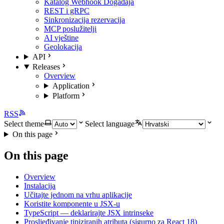
Katalog Webhook Događaja
REST i gRPC
Sinkronizacija rezervacija
MCP poslužitelji
AI vještine
Geolokacija
API
Releases
Overview
Application
Platform
RSS
Select theme
Select language
On this page
On this page
Overview
Instalacija
Učitajte jednom na vrhu aplikacije
Koristite komponente u JSX-u
TypeScript — deklarirajte JSX intrinseke
Prosljeđivanje tipiziranih atributa (sigurno za React 18)