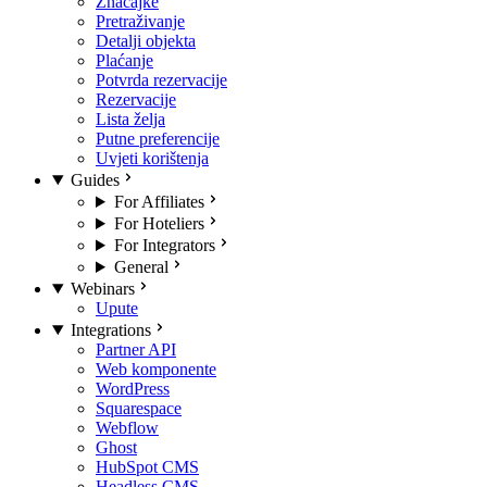
Značajke
Pretraživanje
Detalji objekta
Plaćanje
Potvrda rezervacije
Rezervacije
Lista želja
Putne preferencije
Uvjeti korištenja
Guides
For Affiliates
For Hoteliers
For Integrators
General
Webinars
Upute
Integrations
Partner API
Web komponente
WordPress
Squarespace
Webflow
Ghost
HubSpot CMS
Headless CMS