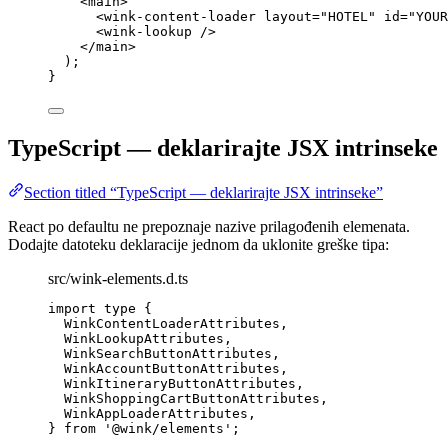
<
main
>
<
wink-content-loader
layout
=
"
HOTEL
"
id
=
"
YOUR
<
wink-lookup
 />
</
main
>
);
}
TypeScript — deklarirajte JSX intrinseke
Section titled “TypeScript — deklarirajte JSX intrinseke”
React po defaultu ne prepoznaje nazive prilagođenih elemenata.
Dodajte datoteku deklaracije jednom da uklonite greške tipa:
src/wink-elements.d.ts
import
type
 {
WinkContentLoaderAttributes,
WinkLookupAttributes,
WinkSearchButtonAttributes,
WinkAccountButtonAttributes,
WinkItineraryButtonAttributes,
WinkShoppingCartButtonAttributes,
WinkAppLoaderAttributes,
} 
from
'
@wink/elements
'
;