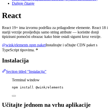
Daljnje čitanje
React
React 19+ ima izvornu podršku za prilagođene elemente. React 18 i
stariji verzije prosljeđuju samo string atribute — koristite donji
tipizirani pomoćni obrazac kako biste ostali sigurni kroz verzije.
@wink/elements npm paket
Instalirajte i učitajte CDN paket s
TypeScript tipovima.
Instalacija
Section titled “Instalacija”
Terminal window
npm
install
@wink/elements
Učitajte jednom na vrhu aplikacije