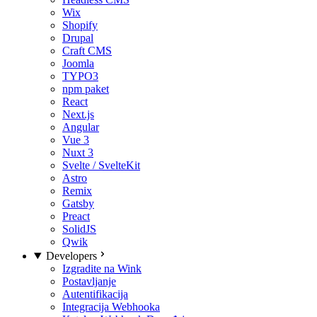
Wix
Shopify
Drupal
Craft CMS
Joomla
TYPO3
npm paket
React
Next.js
Angular
Vue 3
Nuxt 3
Svelte / SvelteKit
Astro
Remix
Gatsby
Preact
SolidJS
Qwik
Developers
Izgradite na Wink
Postavljanje
Autentifikacija
Integracija Webhooka