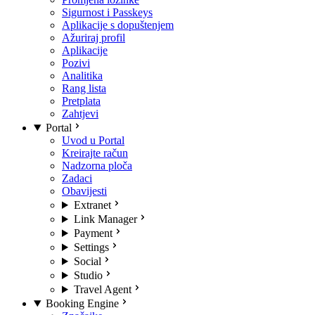
Sigurnost i Passkeys
Aplikacije s dopuštenjem
Ažuriraj profil
Aplikacije
Pozivi
Analitika
Rang lista
Pretplata
Zahtjevi
Portal
Uvod u Portal
Kreirajte račun
Nadzorna ploča
Zadaci
Obavijesti
Extranet
Link Manager
Payment
Settings
Social
Studio
Travel Agent
Booking Engine