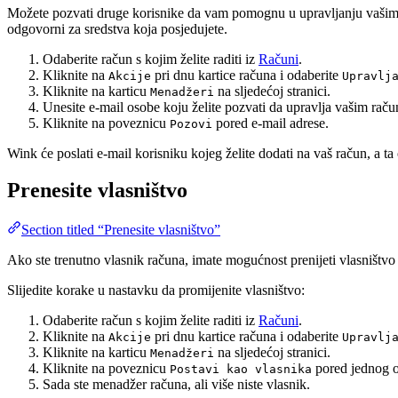
Možete pozvati druge korisnike da vam pomognu u upravljanju vašim pa
odgovorni za sredstva koja posjedujete.
Odaberite račun s kojim želite raditi iz
Računi
.
Kliknite na
pri dnu kartice računa i odaberite
Akcije
Upravlj
Kliknite na karticu
na sljedećoj stranici.
Menadžeri
Unesite e-mail osobe koju želite pozvati da upravlja vašim rač
Kliknite na poveznicu
pored e-mail adrese.
Pozovi
Wink će poslati e-mail korisniku kojeg želite dodati na vaš račun, a ta 
Prenesite vlasništvo
Section titled “Prenesite vlasništvo”
Ako ste trenutno vlasnik računa, imate mogućnost prenijeti vlasništv
Slijedite korake u nastavku da promijenite vlasništvo:
Odaberite račun s kojim želite raditi iz
Računi
.
Kliknite na
pri dnu kartice računa i odaberite
Akcije
Upravlj
Kliknite na karticu
na sljedećoj stranici.
Menadžeri
Kliknite na poveznicu
pored jednog o
Postavi kao vlasnika
Sada ste menadžer računa, ali više niste vlasnik.