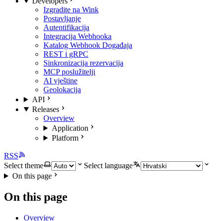
Developers
Izgradite na Wink
Postavljanje
Autentifikacija
Integracija Webhooka
Katalog Webhook Događaja
REST i gRPC
Sinkronizacija rezervacija
MCP poslužitelji
AI vještine
Geolokacija
API
Releases
Overview
Application
Platform
RSS
Select theme
Select language
On this page
On this page
Overview