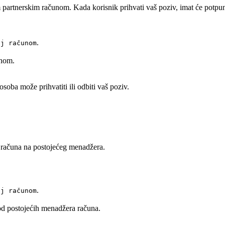
rtnerskim računom. Kada korisnik prihvati vaš poziv, imat će potpuni 
.
aj računom
unom.
osoba može prihvatiti ili odbiti vaš poziv.
o računa na postojećeg menadžera.
.
aj računom
d postojećih menadžera računa.