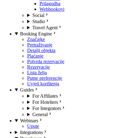
Prilagodba
Webhookovi
Social
Studio
Travel Agent
Booking Engine
Značajke
Pretraživanje
Detalji objekta
Plaćanje
Potvrda rezervacije
Rezervacije
Lista želja
Putne preferencije
Uvjeti korištenja
Guides
For Affiliates
For Hoteliers
For Integrators
General
Webinars
Upute
Integrations