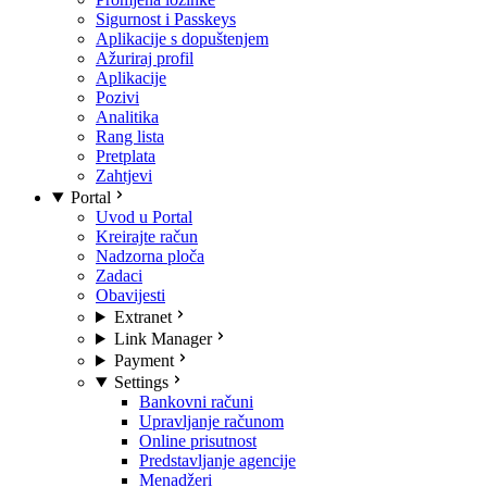
Sigurnost i Passkeys
Aplikacije s dopuštenjem
Ažuriraj profil
Aplikacije
Pozivi
Analitika
Rang lista
Pretplata
Zahtjevi
Portal
Uvod u Portal
Kreirajte račun
Nadzorna ploča
Zadaci
Obavijesti
Extranet
Link Manager
Payment
Settings
Bankovni računi
Upravljanje računom
Online prisutnost
Predstavljanje agencije
Menadžeri