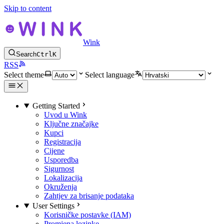
Skip to content
Wink
Search
Ctrl
K
RSS
Select theme
Select language
Getting Started
Uvod u Wink
Ključne značajke
Kupci
Registracija
Cijene
Usporedba
Sigurnost
Lokalizacija
Okruženja
Zahtjev za brisanje podataka
User Settings
Korisničke postavke (IAM)
Promjena lozinke