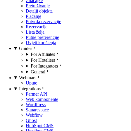
Značajke
Pretraživanje
Detalji objekta
Plaćanje
Potvrda rezervacije
Rezervacije
Lista želja
Putne preferencije
Uvjeti korištenja
Guides
For Affiliates
For Hoteliers
For Integrators
General
Webinars
Upute
Integrations
Partner API
Web komponente
WordPress
Squarespace
Webflow
Ghost
HubSpot CMS
Headless CMS