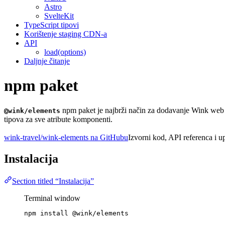
Astro
SvelteKit
TypeScript tipovi
Korištenje staging CDN-a
API
load(options)
Daljnje čitanje
npm paket
npm paket je najbrži način za dodavanje Wink web k
@wink/elements
tipova za sve atribute komponenti.
wink-travel/wink-elements na GitHubu
Izvorni kod, API referenca i u
Instalacija
Section titled “Instalacija”
Terminal window
npm
install
@wink/elements