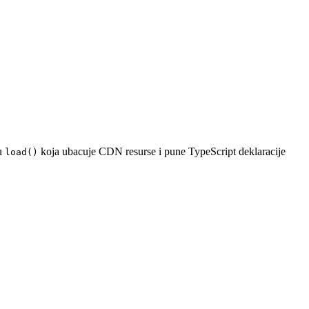
ju
koja ubacuje CDN resurse i pune TypeScript deklaracije
load()