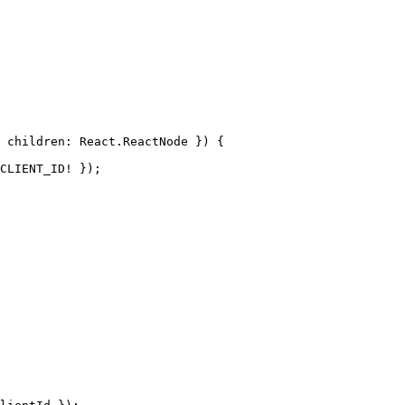
 children
:
React
.
ReactNode
 }
)
 {
CLIENT_ID
!
 });