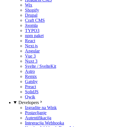
Wix
Shopify
Drupal
Craft CMS
Joomla
TYPO3
npm paket
React
Next.js
Angular
Vue 3
Nuxt 3
Svelte / SvelteKit
Astro
Remix
Gatsby
Preact
SolidJS
Qwik
Developers
Izgradite na Wink
Postavljanje
Autentifikacija
Integracija Webhooka