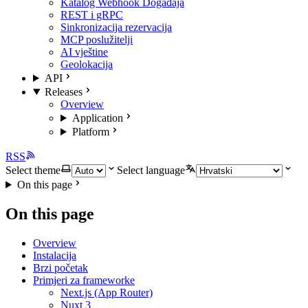
Katalog Webhook Događaja
REST i gRPC
Sinkronizacija rezervacija
MCP poslužitelji
AI vještine
Geolokacija
API
Releases
Overview
Application
Platform
RSS
Select theme
Select language
On this page
On this page
Overview
Instalacija
Brzi početak
Primjeri za frameworke
Next.js (App Router)
Nuxt 3