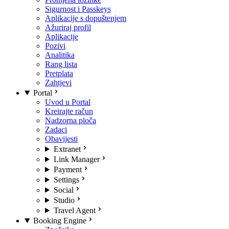
Sigurnost i Passkeys
Aplikacije s dopuštenjem
Ažuriraj profil
Aplikacije
Pozivi
Analitika
Rang lista
Pretplata
Zahtjevi
Portal
Uvod u Portal
Kreirajte račun
Nadzorna ploča
Zadaci
Obavijesti
Extranet
Link Manager
Payment
Settings
Social
Studio
Travel Agent
Booking Engine