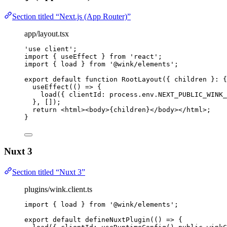
Section titled “Next.js (App Router)”
app/layout.tsx
'
use client
'
;
import
 { useEffect } 
from
'
react
'
;
import
 { load } 
from
'
@wink/elements
'
;
export
default
function
RootLayout
(
{ 
children
 }
:
 {
useEffect
(
()
=>
 {
load
({ clientId: process
.
env
.
NEXT_PUBLIC_WINK_
}
,
 []);
return
<
html
><
body
>
{
children
}
</
body
></
html
>
;
}
Nuxt 3
Section titled “Nuxt 3”
plugins/wink.client.ts
import
 { load } 
from
'
@wink/elements
'
;
export
default
defineNuxtPlugin
(
()
=>
 {