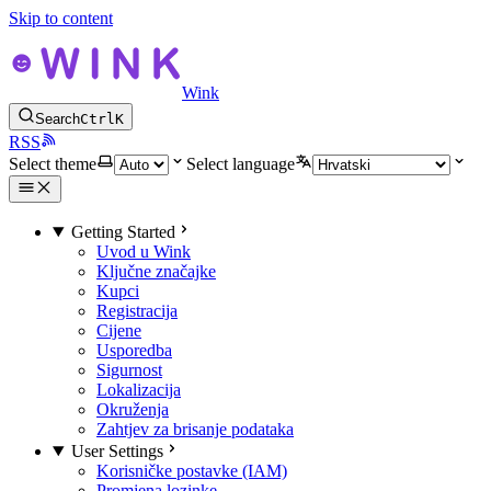
Skip to content
Wink
Search
Ctrl
K
RSS
Select theme
Select language
Getting Started
Uvod u Wink
Ključne značajke
Kupci
Registracija
Cijene
Usporedba
Sigurnost
Lokalizacija
Okruženja
Zahtjev za brisanje podataka
User Settings
Korisničke postavke (IAM)
Promjena lozinke