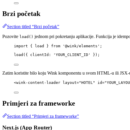
Brzi početak
Section titled “Brzi početak”
Pozovite
jednom pri pokretanju aplikacije. Funkcija je idempo
load()
import
 { load } 
from
'
@wink/elements
'
;
load
({ clientId: 
'
YOUR_CLIENT_ID
'
 });
Zatim koristite bilo koju Wink komponentu u svom HTML-u ili JSX-
<
wink-content-loader
layout
=
"
HOTEL
"
id
=
"
YOUR_LAYOU
Primjeri za frameworke
Section titled “Primjeri za frameworke”
Next.js (App Router)