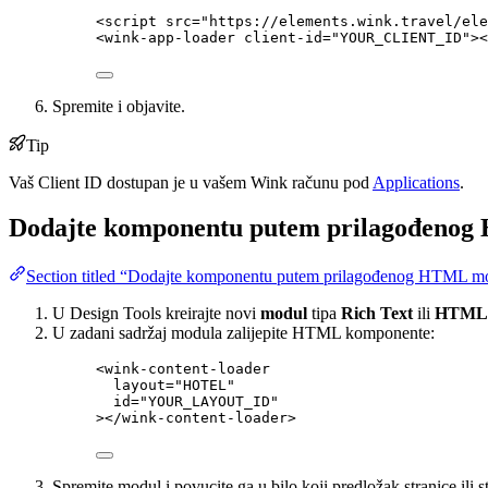
<
script
src
=
"
https://elements.wink.travel/ele
<
wink-app-loader
client-id
=
"
YOUR_CLIENT_ID
"
><
Spremite i objavite.
Tip
Vaš Client ID dostupan je u vašem Wink računu pod
Applications
.
Dodajte komponentu putem prilagođeno
Section titled “Dodajte komponentu putem prilagođenog HTML m
U Design Tools kreirajte novi
modul
tipa
Rich Text
ili
HTML
U zadani sadržaj modula zalijepite HTML komponente:
<
wink-content-loader
layout
=
"
HOTEL
"
id
=
"
YOUR_LAYOUT_ID
"
></
wink-content-loader
>
Spremite modul i povucite ga u bilo koji predložak stranice ili st