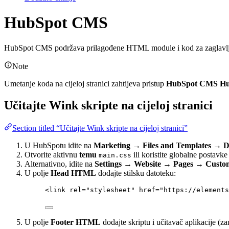
HubSpot CMS
HubSpot CMS podržava prilagođene HTML module i kod za zaglavlje/po
Note
Umetanje koda na cijeloj stranici zahtijeva pristup
HubSpot CMS H
Učitajte Wink skripte na cijeloj stranici
Section titled “Učitajte Wink skripte na cijeloj stranici”
U HubSpotu idite na
Marketing → Files and Templates → D
Otvorite aktivnu
temu
ili koristite globalne postavke
main.css
Alternativno, idite na
Settings → Website → Pages → Cust
U polje
Head HTML
dodajte stilsku datoteku:
<
link
rel
=
"
stylesheet
"
href
=
"
https://elements
U polje
Footer HTML
dodajte skriptu i učitavač aplikacije (z