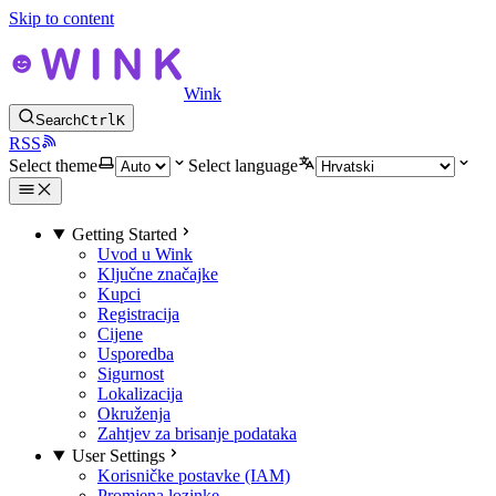
Skip to content
Wink
Search
Ctrl
K
RSS
Select theme
Select language
Getting Started
Uvod u Wink
Ključne značajke
Kupci
Registracija
Cijene
Usporedba
Sigurnost
Lokalizacija
Okruženja
Zahtjev za brisanje podataka
User Settings
Korisničke postavke (IAM)
Promjena lozinke