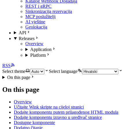
Katalog Webhook Događaja
REST i gRPC
Sinkronizacija rezervacija
MCP poslužitelji
AI vještine
Geolokacija
API
Releases
Overview
Application
Platform
RSS
Select theme
Select language
On this page
On this page
Overview
Učitajte Wink skripte na cijeloj stranici
Dodajte komponentu putem prilagođenog HTML modula
Dodajte komponentu izravno u uređivač stranice
Dostupne komponente
Dodatno čitanje