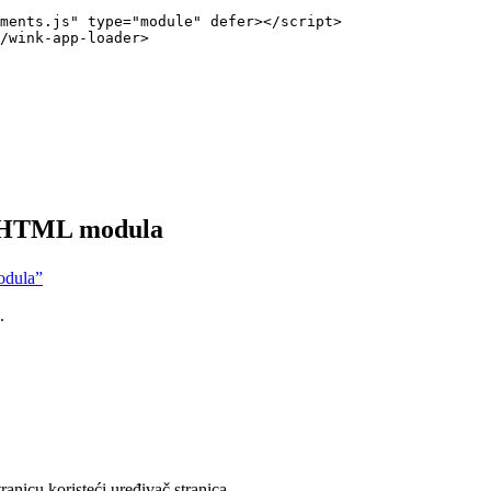
ments.js
"
type
=
"
module
"
defer
></
script
>
/
wink-app-loader
>
g HTML modula
odula”
.
ranicu koristeći uređivač stranica.