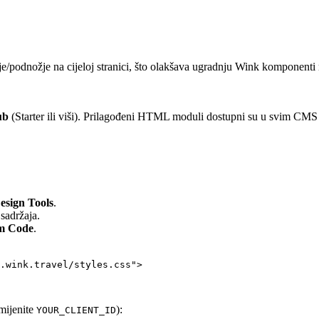
dnožje na cijeloj stranici, što olakšava ugradnju Wink komponenti na 
ub
(Starter ili viši). Prilagođeni HTML moduli dostupni su u svim CMS
esign Tools
.
 sadržaja.
om Code
.
.wink.travel/styles.css
"
>
amijenite
):
YOUR_CLIENT_ID