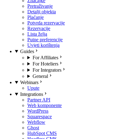
Značajke
Pretraživanje
Detalji objekta
Plaćanje
Potvrda rezervacije
Rezervacije
Lista želja
Putne preferencije
Uvjeti korištenja
Guides
For Affiliates
For Hoteliers
For Integrators
General
Webinars
Upute
Integrations
Partner API
Web komponente
WordPress
Squarespace
Webflow
Ghost
HubSpot CMS
Headless CMS