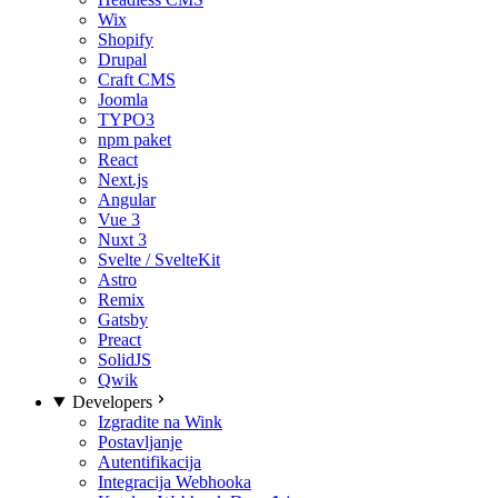
Wix
Shopify
Drupal
Craft CMS
Joomla
TYPO3
npm paket
React
Next.js
Angular
Vue 3
Nuxt 3
Svelte / SvelteKit
Astro
Remix
Gatsby
Preact
SolidJS
Qwik
Developers
Izgradite na Wink
Postavljanje
Autentifikacija
Integracija Webhooka