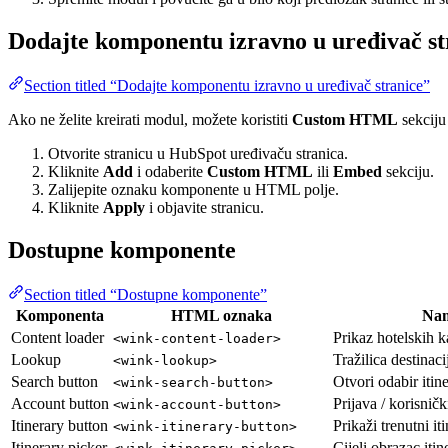
Dodajte komponentu izravno u uređivač st
Section titled “Dodajte komponentu izravno u uređivač stranice”
Ako ne želite kreirati modul, možete koristiti
Custom HTML
sekciju
Otvorite stranicu u HubSpot uređivaču stranica.
Kliknite
Add
i odaberite
Custom HTML
ili
Embed
sekciju.
Zalijepite oznaku komponente u HTML polje.
Kliknite
Apply
i objavite stranicu.
Dostupne komponente
Section titled “Dostupne komponente”
Komponenta
HTML oznaka
Na
Content loader
Prikaz hotelskih k
<wink-content-loader>
Lookup
Tražilica destinaci
<wink-lookup>
Search button
Otvori odabir itin
<wink-search-button>
Account button
Prijava / korisničk
<wink-account-button>
Itinerary button
Prikaži trenutni it
<wink-itinerary-button>
Itinerary picker
Cijeli obrazac itin