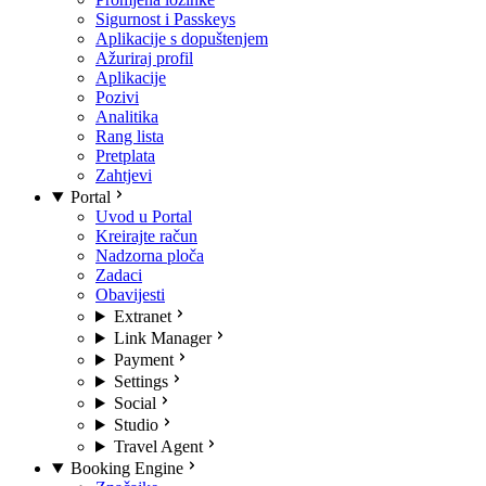
Sigurnost i Passkeys
Aplikacije s dopuštenjem
Ažuriraj profil
Aplikacije
Pozivi
Analitika
Rang lista
Pretplata
Zahtjevi
Portal
Uvod u Portal
Kreirajte račun
Nadzorna ploča
Zadaci
Obavijesti
Extranet
Link Manager
Payment
Settings
Social
Studio
Travel Agent
Booking Engine