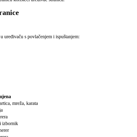
ranice
 u uređivaču s povlačenjem i ispuštanjem:
mjena
artica, mreža, karata
ja
erera
i izbornik
inerer
erera