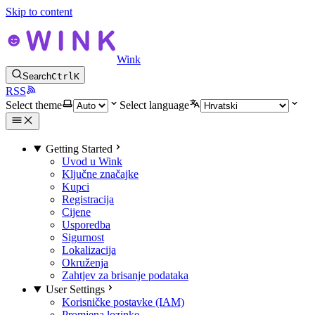
Skip to content
Wink
Search
Ctrl
K
RSS
Select theme
Select language
Getting Started
Uvod u Wink
Ključne značajke
Kupci
Registracija
Cijene
Usporedba
Sigurnost
Lokalizacija
Okruženja
Zahtjev za brisanje podataka
User Settings
Korisničke postavke (IAM)
Promjena lozinke