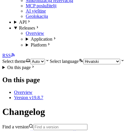
Sinkronizacija rezervacija
MCP poslužitelji
AI vještine
Geolokacija
API
Releases
Overview
Application
Platform
RSS
Select theme
Select language
On this page
On this page
Overview
Version v19.8.7
Changelog
Find a version