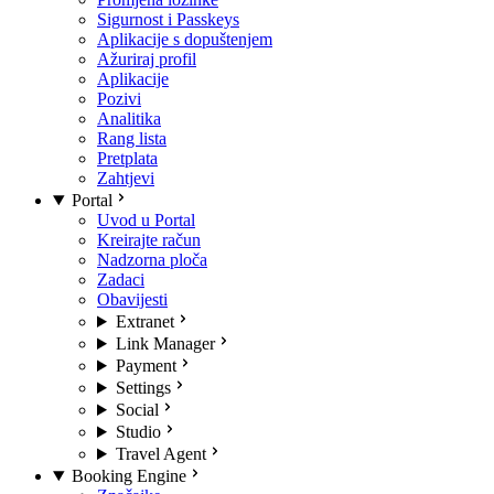
Sigurnost i Passkeys
Aplikacije s dopuštenjem
Ažuriraj profil
Aplikacije
Pozivi
Analitika
Rang lista
Pretplata
Zahtjevi
Portal
Uvod u Portal
Kreirajte račun
Nadzorna ploča
Zadaci
Obavijesti
Extranet
Link Manager
Payment
Settings
Social
Studio
Travel Agent
Booking Engine