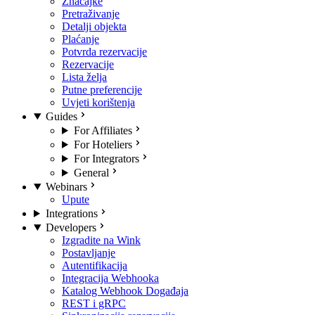
Značajke
Pretraživanje
Detalji objekta
Plaćanje
Potvrda rezervacije
Rezervacije
Lista želja
Putne preferencije
Uvjeti korištenja
Guides
For Affiliates
For Hoteliers
For Integrators
General
Webinars
Upute
Integrations
Developers
Izgradite na Wink
Postavljanje
Autentifikacija
Integracija Webhooka
Katalog Webhook Događaja
REST i gRPC