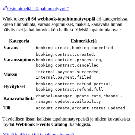
Osio nimeltä “Tapahtumatyypit”
Wink tukee
yli 64 webhook-tapahtumatyyppiä
eri kategorioissa,
kuten tilinhallinta, varaus-sopimukset, maksut, kanavahallinnan
päivitykset ja hallintoyksikön hallinta. Yleisiä tapahtumia ovat:
Kategoria
Esimerkkejä
Varaus
,
booking.create
booking.cancelled
,
booking.contract.created
Varaussopimus
,
booking.contract.processing
booking.contract.cancelled
,
internal.payment.succeeded
Maksu
internal.payment.failed
,
booking.contract.refund.partial
Hyvitykset
booking.contract.refund.full
,
channel-manager.update.rate
channel-
Kanavahallinta
manager.update.availability
Tili
,
account.create
account.status.updated
Täydellisen listan kaikista tapahtumatyypeistä ja niiden kuvauksista
löydät
Webhook Events Catalog
-katalogista.
Näytä kaikki yli 64 tapahtumatyyppiä