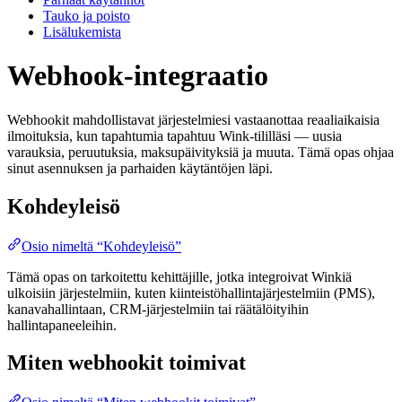
Tauko ja poisto
Lisälukemista
Webhook-integraatio
Webhookit mahdollistavat järjestelmiesi vastaanottaa reaaliaikaisia
ilmoituksia, kun tapahtumia tapahtuu Wink-tililläsi — uusia
varauksia, peruutuksia, maksupäivityksiä ja muuta. Tämä opas ohjaa
sinut asennuksen ja parhaiden käytäntöjen läpi.
Kohdeyleisö
Osio nimeltä “Kohdeyleisö”
Tämä opas on tarkoitettu kehittäjille, jotka integroivat Winkiä
ulkoisiin järjestelmiin, kuten kiinteistöhallintajärjestelmiin (PMS),
kanavahallintaan, CRM-järjestelmiin tai räätälöityihin
hallintapaneeleihin.
Miten webhookit toimivat