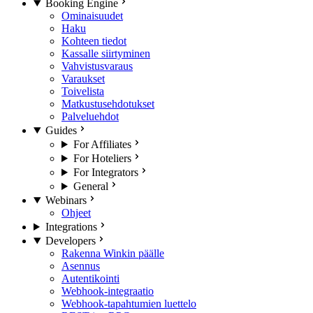
Booking Engine
Ominaisuudet
Haku
Kohteen tiedot
Kassalle siirtyminen
Vahvistusvaraus
Varaukset
Toivelista
Matkustusehdotukset
Palveluehdot
Guides
For Affiliates
For Hoteliers
For Integrators
General
Webinars
Ohjeet
Integrations
Developers
Rakenna Winkin päälle
Asennus
Autentikointi
Webhook-integraatio
Webhook-tapahtumien luettelo