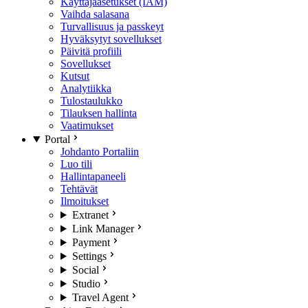
Käyttäjäasetukset (IAM)
Vaihda salasana
Turvallisuus ja passkeyt
Hyväksytyt sovellukset
Päivitä profiili
Sovellukset
Kutsut
Analytiikka
Tulostaulukko
Tilauksen hallinta
Vaatimukset
Portal
Johdanto Portaliin
Luo tili
Hallintapaneeli
Tehtävät
Ilmoitukset
Extranet
Link Manager
Payment
Settings
Social
Studio
Travel Agent