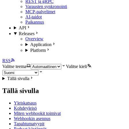
REST ja gRPC
Varausten synkronointi
MCP-palvelimet
AI-taidot
Paikannus
API
Releases
Overview
Application
Platform
RSS
Valitse teema
Valitse kieli
Tällä sivulla
Tällä sivulla
Yleiskatsaus
Kohdeyleisö
Miten webhookit toimivat
Webhookin asennus
Tapahtumatyypit
Parhaat käytännöt