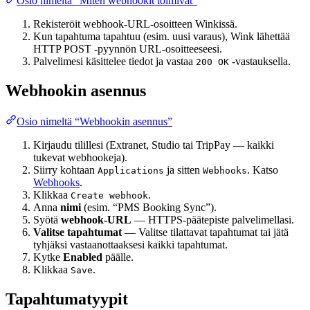
Osio nimeltä “Miten webhookit toimivat”
Rekisteröit webhook-URL-osoitteen Winkissä.
Kun tapahtuma tapahtuu (esim. uusi varaus), Wink lähettää
HTTP POST -pyynnön URL-osoitteeseesi.
Palvelimesi käsittelee tiedot ja vastaa
-vastauksella.
200 OK
Webhookin asennus
Osio nimeltä “Webhookin asennus”
Kirjaudu tilillesi (Extranet, Studio tai TripPay — kaikki
tukevat webhookeja).
Siirry kohtaan
ja sitten
. Katso
Applications
Webhooks
Webhooks
.
Klikkaa
.
Create webhook
Anna
nimi
(esim. “PMS Booking Sync”).
Syötä
webhook-URL
— HTTPS-päätepiste palvelimellasi.
Valitse tapahtumat
— Valitse tilattavat tapahtumat tai jätä
tyhjäksi vastaanottaaksesi kaikki tapahtumat.
Kytke
Enabled
päälle.
Klikkaa
.
Save
Tapahtumatyypit