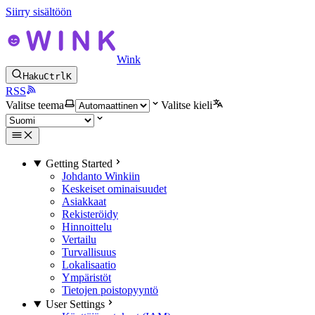
Siirry sisältöön
Wink
Haku
Ctrl
K
RSS
Valitse teema
Valitse kieli
Getting Started
Johdanto Winkiin
Keskeiset ominaisuudet
Asiakkaat
Rekisteröidy
Hinnoittelu
Vertailu
Turvallisuus
Lokalisaatio
Ympäristöt
Tietojen poistopyyntö
User Settings