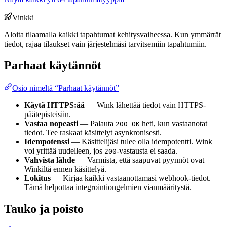
Vinkki
Aloita tilaamalla kaikki tapahtumat kehitysvaiheessa. Kun ymmärrät
tiedot, rajaa tilaukset vain järjestelmäsi tarvitsemiin tapahtumiin.
Parhaat käytännöt
Osio nimeltä “Parhaat käytännöt”
Käytä HTTPS:ää
— Wink lähettää tiedot vain HTTPS-
päätepisteisiin.
Vastaa nopeasti
— Palauta
heti, kun vastaanotat
200 OK
tiedot. Tee raskaat käsittelyt asynkronisesti.
Idempotenssi
— Käsittelijäsi tulee olla idempotentti. Wink
voi yrittää uudelleen, jos
-vastausta ei saada.
200
Vahvista lähde
— Varmista, että saapuvat pyynnöt ovat
Winkiltä ennen käsittelyä.
Lokitus
— Kirjaa kaikki vastaanottamasi webhook-tiedot.
Tämä helpottaa integrointiongelmien vianmääritystä.
Tauko ja poisto